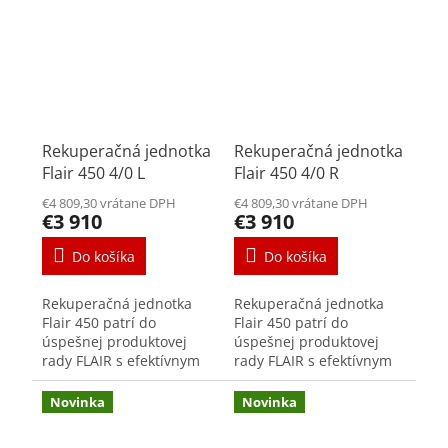
schopného prenosu...
schopného prenosu...
Rekuperačná jednotka
Rekuperačná jednotka
Flair 450 4/0 L
Flair 450 4/0 R
€4 809,30 vrátane DPH
€4 809,30 vrátane DPH
€3 910
€3 910
Do košíka
Do košíka
Rekuperačná jednotka
Rekuperačná jednotka
Flair 450 patrí do
Flair 450 patrí do
úspešnej produktovej
úspešnej produktovej
rady FLAIR s efektívnym
rady FLAIR s efektívnym
výkonom až 450m³/h.
výkonom až 450m³/h.
Vysoká účinnosť,
Vysoká účinnosť,
Novinka
Novinka
jednoduchá inštalácia a
jednoduchá inštalácia a
rozšírené možnosti
rozšírené možnosti