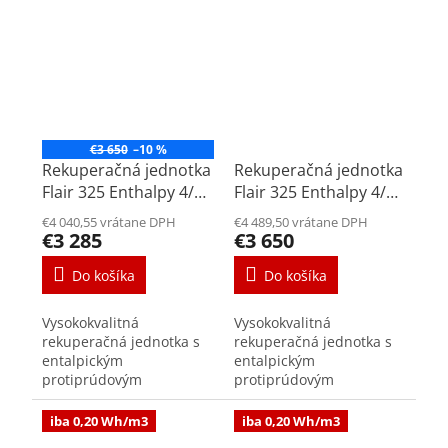
spotreba jednotky podľa
spotreba jednotky podľa
PHI 0,21...
PHI 0,21...
€3 650
–10 %
Rekuperačná jednotka
Rekuperačná jednotka
Flair 325 Enthalpy 4/0
Flair 325 Enthalpy 4/0
L
R
€4 040,55 vrátane DPH
€4 489,50 vrátane DPH
€3 285
€3 650
Do košíka
Do košíka
Vysokokvalitná
Vysokokvalitná
rekuperačná jednotka s
rekuperačná jednotka s
entalpickým
entalpickým
protiprúdovým
protiprúdovým
výmenníkom vhodná do
výmenníkom vhodná do
menšieho rodinného
menšieho rodinného
iba 0,20 Wh/m3
iba 0,20 Wh/m3
domu, bytu a kancelárie.
domu, bytu a kancelárie.