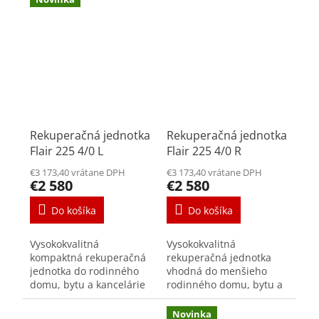
zariadením do
zariadením do
malometrážnych bytov....
malometrážnych bytov....
Rekuperačná jednotka
Rekuperačná jednotka
Flair 225 4/0 L
Flair 225 4/0 R
€3 173,40 vrátane DPH
€3 173,40 vrátane DPH
€2 580
€2 580
Do košíka
Do košíka
Vysokokvalitná
Vysokokvalitná
kompaktná rekuperačná
rekuperačná jednotka
jednotka do rodinného
vhodná do menšieho
domu, bytu a kancelárie
rodinného domu, bytu a
výkon max. 225 m³/h pri
kancelárie výkon max.
150 Pa spotreba jednotky
225 m³/h pri 150 Pa
Novinka