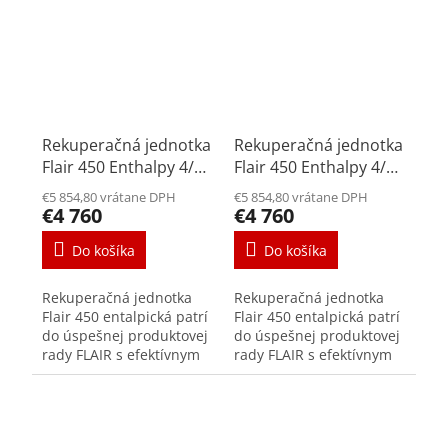
ovládania sú...
ovládania sú...
Rekuperačná jednotka
Rekuperačná jednotka
Flair 450 Enthalpy 4/0
Flair 450 Enthalpy 4/0
L
R
€5 854,80 vrátane DPH
€5 854,80 vrátane DPH
€4 760
€4 760
Do košíka
Do košíka
Rekuperačná jednotka
Rekuperačná jednotka
Flair 450 entalpická patrí
Flair 450 entalpická patrí
do úspešnej produktovej
do úspešnej produktovej
rady FLAIR s efektívnym
rady FLAIR s efektívnym
výkonom až 450m³/h.
výkonom až 450m³/h.
Vysoká účinnosť,
Vysoká účinnosť,
jednoduchá inštalácia a
jednoduchá inštalácia a
rozšírené možnosti...
rozšírené možnosti...