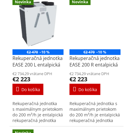
do malometrážnych
do malometrážnych
Novinka
Novinka
bytov. Kompaktné
bytov. Kompaktné
rozmery umožňujú
rozmery umožňujú
inštaláciu...
inštaláciu...
€2 470
–10 %
€2 470
–10 %
Rekuperačná jednotka
Rekuperačná jednotka
EASE 200 L entalpická
EASE 200 R entalpická
€2 734,29 vrátane DPH
€2 734,29 vrátane DPH
€2 223
€2 223
Do košíka
Do košíka
Rekuperačná jednotka
Rekuperačná jednotka s
s maximálnym prietokom
maximálnym prietokom
do 200 m³/h je entalpická
do 200 m³/h je entalpická
rekuperačná jednotka
rekuperačná jednotka
EASE 200 L ľavostranná
EASE 200 R pravostranná
vysoko efektívnym
vysoko efektívnym
Novinka