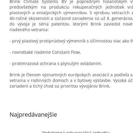
Brink Climate Systems BV je popredným holandským 
predovšetkým na produkciu rekuperačných jednotiek vrá
plastových a entalpických výmenníkov. S výrobou vetracích 
40-ročné skúsenosti a súčasné zariadenia sú už 8. generáciou
do vývoja je séria patentov, ktorými Brink zaviedol nové
riadeného vetrania:
- prvý plastový protiprúdový výmenník s účinnostou viac ako 
- rovnotlaké riadenie Constant Flow,
- protimrazová ochrana s plynulým ovládaním.
Brink je členom významných európskych asociácií a podieľa s
vetrania v rodinných domoch a v bytovej výstavbe. Vysoká ú
zariadení a tichý chod sú prioritou vývojárov Brink.
Najpredávanejšie
Podstropná rekuperačná jednotka