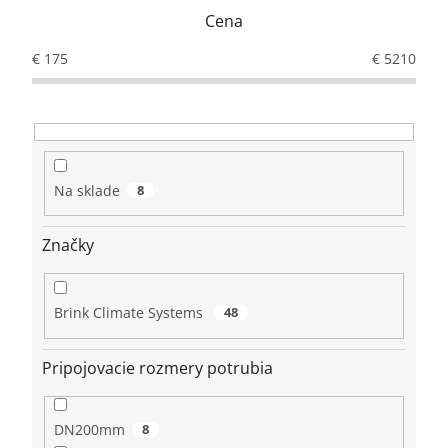
e
Cena
p
r
€
175
€
5210
o
d
u
k
t
o
Na sklade
8
v
Značky
Brink Climate Systems
48
Pripojovacie rozmery potrubia
DN200mm
8