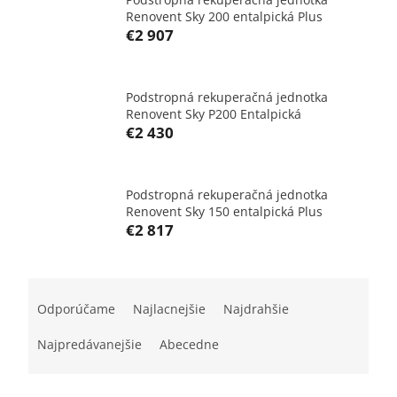
Renovent Sky 200 entalpická Plus
€2 907
Podstropná rekuperačná jednotka
Renovent Sky P200 Entalpická
€2 430
Podstropná rekuperačná jednotka
Renovent Sky 150 entalpická Plus
€2 817
R
a
Odporúčame
Najlacnejšie
Najdrahšie
d
e
Najpredávanejšie
Abecedne
n
i