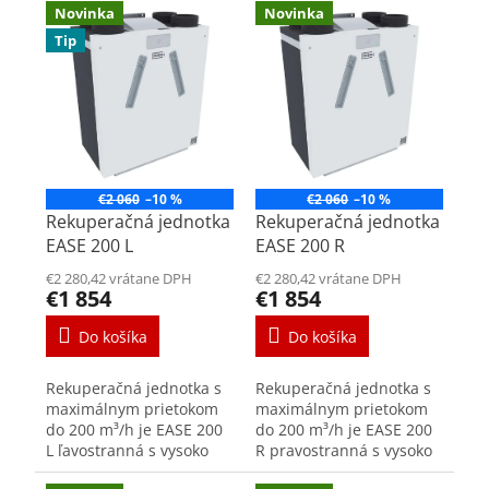
V
Novinka
Novinka
ý
Tip
p
i
s
p
r
o
d
€2 060
–10 %
€2 060
–10 %
u
Rekuperačná jednotka
Rekuperačná jednotka
k
EASE 200 L
EASE 200 R
t
€2 280,42 vrátane DPH
€2 280,42 vrátane DPH
o
€1 854
€1 854
v
Do košíka
Do košíka
Rekuperačná jednotka s
Rekuperačná jednotka s
maximálnym prietokom
maximálnym prietokom
do 200 m³/h je EASE 200
do 200 m³/h je EASE 200
L ľavostranná s vysoko
R pravostranná s vysoko
efektívnym zariadením
efektívnym zariadením