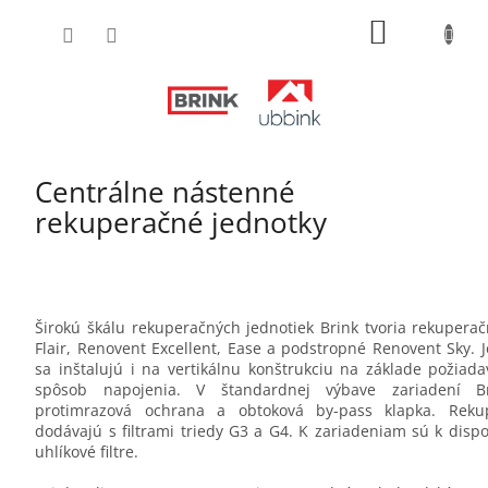
Prejsť
NÁKUPN
na
obsah
KOŠÍK
Centrálne nástenné
rekuperačné jednotky
Širokú škálu rekuperačných jednotiek Brink tvoria rekupera
Flair, Renovent Excellent, Ease a podstropné Renovent Sky. 
sa inštalujú i na vertikálnu konštrukciu na základe požiada
spôsob napojenia. V štandardnej výbave zariadení Br
protimrazová ochrana a obtoková by-pass klapka. Reku
dodávajú s filtrami triedy G3 a G4. K zariadeniam sú k dispozí
uhlíkové filtre.