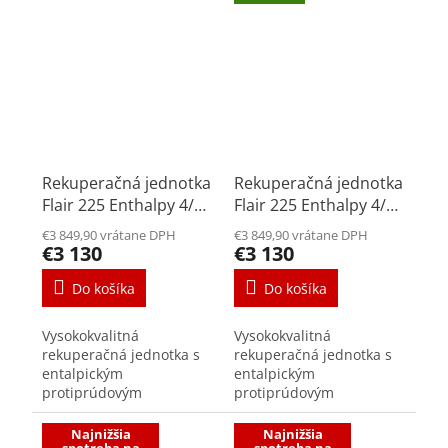
podľa PHI 0,25...
spotreba jednotky podľa
PHI 0,21...
Rekuperačná jednotka
Rekuperačná jednotka
Flair 225 Enthalpy 4/0
Flair 225 Enthalpy 4/0
L
R
€3 849,90 vrátane DPH
€3 849,90 vrátane DPH
€3 130
€3 130
Do košíka
Do košíka
Vysokokvalitná
Vysokokvalitná
rekuperačná jednotka s
rekuperačná jednotka s
entalpickým
entalpickým
protiprúdovým
protiprúdovým
výmenníkom vhodná do
výmenníkom vhodná do
menšieho rodinného
menšieho rodinného
Najnižšia
Najnižšia