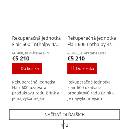
Rekuperačná jednotka
Rekuperačná jednotka
Flair 600 Enthalpy 4/0
Flair 600 Enthalpy 4/0
L
R
€6 408,30 vrátane DPH
€6 408,30 vrátane DPH
€5 210
€5 210
Do košíka
Do košíka
Rekuperačná jednotka
Rekuperačná jednotka
Flair 600 uzatvára
Flair 600 uzatvára
produktovú radu Brink a
produktovú radu Brink a
je najvýkonnejším
je najvýkonnejším
zariadením produktovej
zariadením produktovej
rady FLAIR s maximálnym
rady FLAIR s maximálnym
NAČÍTAŤ 24 ĎALŠÍCH
výkonom 600m³/h.
výkonom 600m³/h.
Vysoká účinnosť,
Vysoká účinnosť,
S
1
2
jednoduchá...
jednoduchá...
t