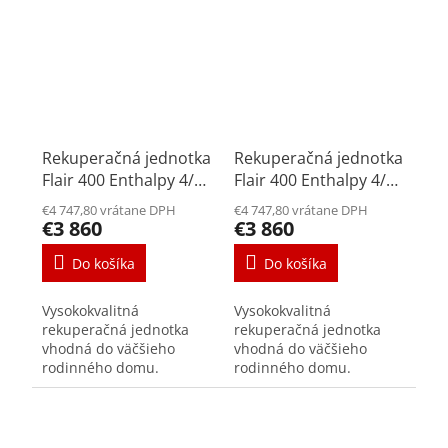
spotreba jednotky podľa
spotreba jednotky podľa
PHI 0,20...
PHI 0,20...
Rekuperačná jednotka
Rekuperačná jednotka
Flair 400 Enthalpy 4/0
Flair 400 Enthalpy 4/0
L
R
€4 747,80 vrátane DPH
€4 747,80 vrátane DPH
€3 860
€3 860
Do košíka
Do košíka
Vysokokvalitná
Vysokokvalitná
rekuperačná jednotka
rekuperačná jednotka
vhodná do väčšieho
vhodná do väčšieho
rodinného domu.
rodinného domu.
Maximálny komfort
Maximálny komfort
bývania a úspory energií
bývania a úspory energií
vďaka protiprúdovému
vďaka protiprúdovému
entalpickému výmenníku
entalpickému výmenníku