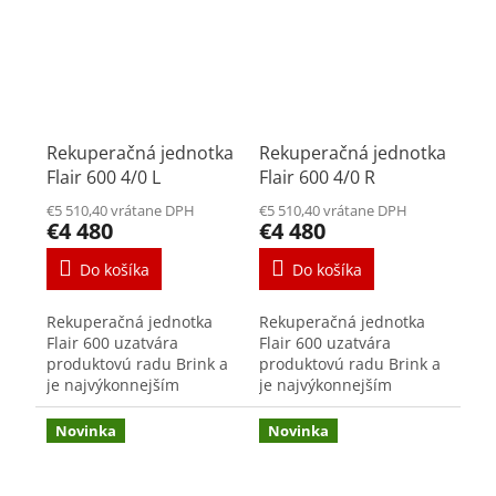
Rekuperačná jednotka
Rekuperačná jednotka
Flair 600 4/0 L
Flair 600 4/0 R
€5 510,40 vrátane DPH
€5 510,40 vrátane DPH
€4 480
€4 480
Do košíka
Do košíka
Rekuperačná jednotka
Rekuperačná jednotka
Flair 600 uzatvára
Flair 600 uzatvára
produktovú radu Brink a
produktovú radu Brink a
je najvýkonnejším
je najvýkonnejším
zariadením produktovej
zariadením produktovej
rady FLAIR s maximálnym
rady FLAIR s maximálnym
Novinka
Novinka
výkonom 600m³/h.
výkonom 600m³/h.
Vysoká účinnosť,
Vysoká účinnosť,
jednoduchá...
jednoduchá...