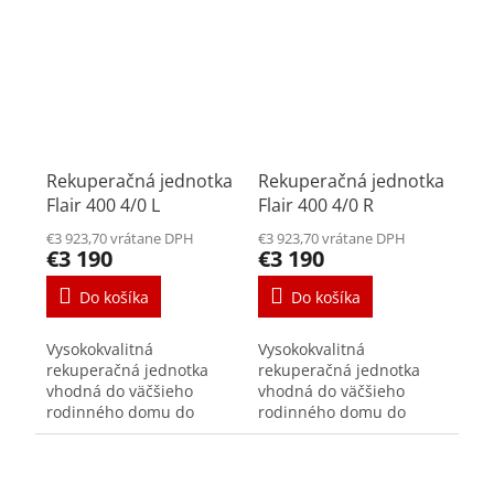
výkon max. 325 m³/h pri
výkon max. 325 m³/h pri
150 Pa spotreba...
150 Pa spotreba...
Rekuperačná jednotka
Rekuperačná jednotka
Flair 400 4/0 L
Flair 400 4/0 R
€3 923,70 vrátane DPH
€3 923,70 vrátane DPH
€3 190
€3 190
Do košíka
Do košíka
Vysokokvalitná
Vysokokvalitná
rekuperačná jednotka
rekuperačná jednotka
vhodná do väčšieho
vhodná do väčšieho
rodinného domu do
rodinného domu do
230m2, bytu či do
230m2, bytu či do
kancelárie. výkon max.
kancelárie. výkon max.
400 m³/h pri 150 Pa
400 m³/h pri 150 Pa