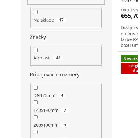
300x10
€80,81 v
€65,7
Na sklade
17
Dizajnov
na prívo
Značky
farbe R
boxu um
difúzora
Airplast
42
Novink
Orig
di
Pripojovacie rozmery
DN125mm
4
140x140mm
7
200x100mm
9