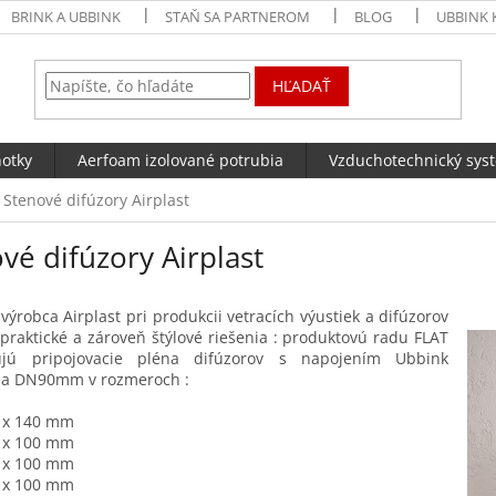
BRINK A UBBINK
STAŇ SA PARTNEROM
BLOG
UBBINK 
HĽADAŤ
notky
Aerfoam izolované potrubia
Vzduchotechnický sys
Stenové difúzory Airplast
vé difúzory Airplast
 výrobca Airplast pri produkcii vetracích výustiek a difúzorov
 praktické a zároveň štýlové riešenia : produktovú radu FLAT
ujú pripojovacie pléna difúzorov s napojením Ubbink
 DN90mm v rozmeroch :
 x 140 mm
 x 100 mm
 x 100 mm
 x 100 mm