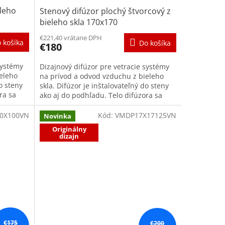
eleho
Stenový difúzor plochý štvorcový z
bieleho skla 170x170
€221,40 vrátane DPH
 košíka
Do košíka
€180
systémy
Dizajnový difúzor pre vetracie systémy
eleho
na prívod a odvod vzduchu z bieleho
o steny
skla. Difúzor je inštalovateľný do steny
ra sa
ako aj do podhľadu. Telo difúzora sa
skladá z rámu s...
0X100VN
Kód:
VMDP17X17125VN
Novinka
Originálny
dizajn
€175
€200