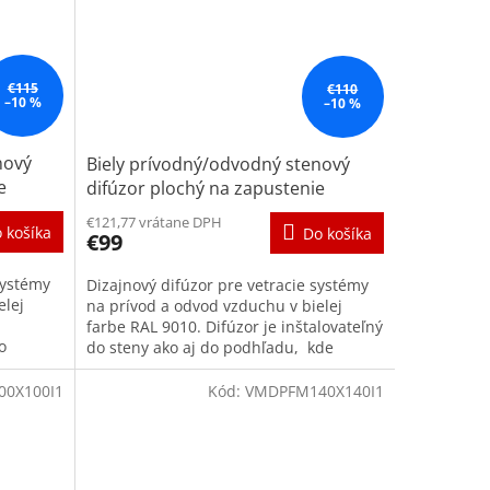
€115
€110
–10 %
–10 %
nový
Biely prívodný/odvodný stenový
e
difúzor plochý na zapustenie
140x140
€121,77 vrátane DPH
 košíka
Do košíka
€99
systémy
Dizajnový difúzor pre vetracie systémy
elej
na prívod a odvod vzduchu v bielej
farbe RAL 9010. Difúzor je inštalovateľný
o
do steny ako aj do podhľadu, kde
..
vytvorí s daným...
0X100I1
Kód:
VMDPFM140X140I1