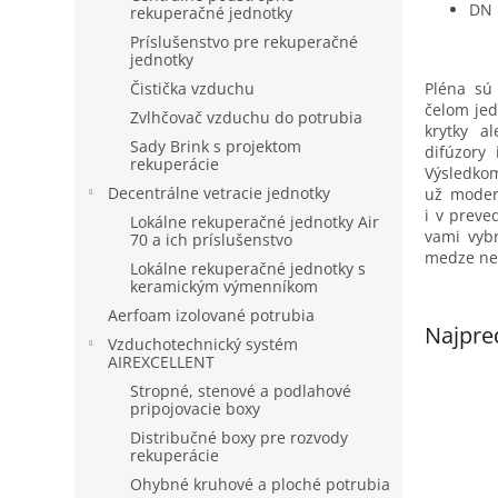
DN
rekuperačné jednotky
Príslušenstvo pre rekuperačné
jednotky
Pléna sú
Čistička vzduchu
čelom jed
Zvlhčovač vzduchu do potrubia
krytky a
Sady Brink s projektom
difúzory
rekuperácie
Výsledkom
Decentrálne vetracie jednotky
už modern
i v preve
Lokálne rekuperačné jednotky Air
vami vybr
70 a ich príslušenstvo
medze ne
Lokálne rekuperačné jednotky s
keramickým výmenníkom
Aerfoam izolované potrubia
Najpre
Vzduchotechnický systém
AIREXCELLENT
Stropné, stenové a podlahové
pripojovacie boxy
Distribučné boxy pre rozvody
rekuperácie
Ohybné kruhové a ploché potrubia