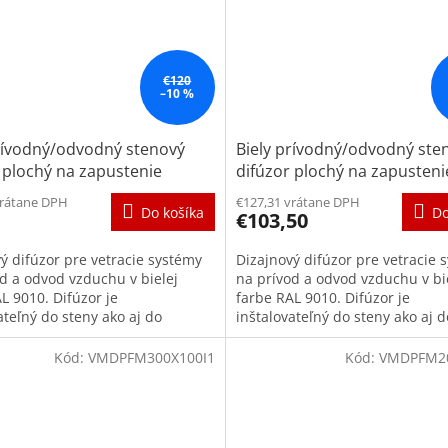
€120
–10 %
prívodný/odvodný stenový
Biely prívodný/odvodný ste
 plochý na zapustenie
difúzor plochý na zapusteni
0
200x100
vrátane DPH
€127,31 vrátane DPH
Do košíka
Do
€103,50
ý difúzor pre vetracie systémy
Dizajnový difúzor pre vetracie 
d a odvod vzduchu v bielej
na prívod a odvod vzduchu v bi
L 9010. Difúzor je
farbe RAL 9010. Difúzor je
ateľný do steny ako aj do
inštalovateľný do steny ako aj d
, kde vytvorí s daným...
podhľadu, kde vytvorí s daným.
Kód:
VMDPFM300X100I1
Kód:
VMDPFM20