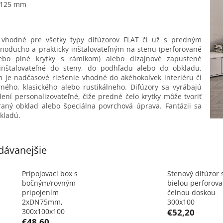
 125 mm
 vhodné pre všetky typy difúzorov FLAT či už s predným
noducho a prakticky inštalovateľným na stenu (perforované
lebo plné krytky s rámikom) alebo dizajnové zapustené
 inštalovateľné do steny, do podhľadu alebo do obkladu.
 je nadčasové riešenie vhodné do akéhokoľvek interiéru či
ého, klasického alebo rustikálneho. Difúzory sa vyrábajú
dení personalizovateľné, čiže predné čelo krytky môže tvoriť
aný obklad alebo špeciálna povrchová úprava. Fantázii sa
kladú.
dávanejšie
Pripojovací box s
Stenový difúzor 
bočným/rovným
bielou perforov
pripojením
čelnou doskou
2xDN75mm,
300x100
300x100x100
€52,20
€48,60