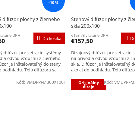
–10 %
 difúzor plochý z čierneho
Stenový difúzor plochý z či
0x100
skla 200x100
vrátane DPH
€193,73 vrátane DPH
Do košíka
Do
60
€157,50
ý difúzor pre vetracie systémy
Dizajnový difúzor pre vetracie 
od a odvod vzduchu z čierneho
na prívod a odvod vzduchu z č
fúzor je inštalovateľný do steny
skla. Difúzor je inštalovateľný d
o podhľadu. Telo difúzora sa
ako aj do podhľadu. Telo difúzo
 rámu s...
skladá z rámu s...
Kód:
VMDPPFM300X100I
Kód:
VMDPPFM2
Originálny
dizajn