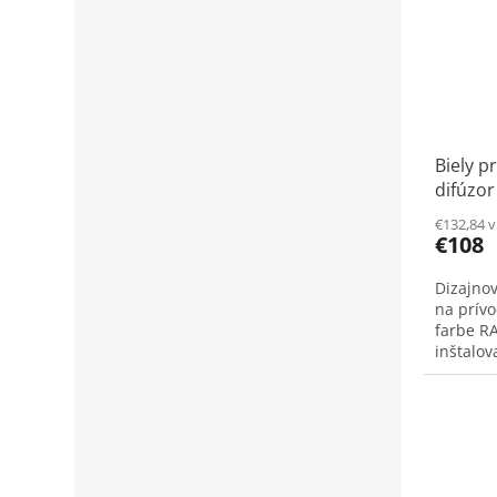
Biely 
difúzor
300x10
€132,84 
€108
Dizajnov
na prívo
farbe RA
inštalov
podhľadu