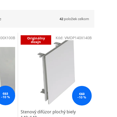
42
položiek celkom
e
00X100B
Kód:
VMDP140X140B
Originálny
dizajn
€63
€60
–10 %
–10 %
Stenový difúzor plochý biely