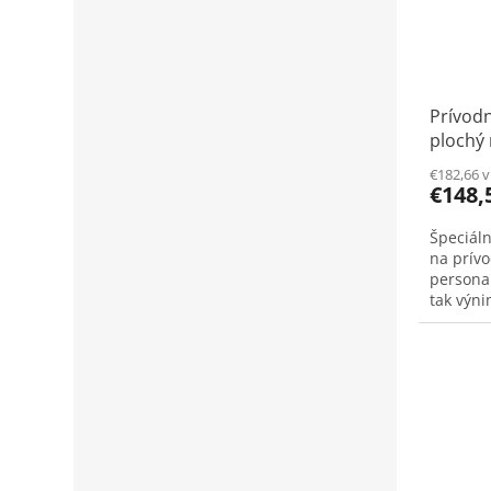
Prívod
plochý
person
€182,66 
€148,
Špeciáln
na prív
persona
tak výni
interiér