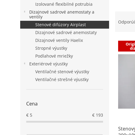
Izolované flexibilné potrubia
Dizajnové sadrové anemostaty a
R
ventily
a
Odporú
Stenové difúzory Airplast
d
Dizajnové sadrové anemostaty
e
V
n
Dizajnové ventily Haelix
Orig
ý
i
Stropné výustky
di
p
e
Podlahové mriežky
i
p
Exteriérové výustky
s
r
Ventilačné stenové výustky
p
o
r
Ventilačné strešné výustky
d
o
u
d
k
u
t
Cena
k
o
t
v
€
5
€
193
o
v
Stenový