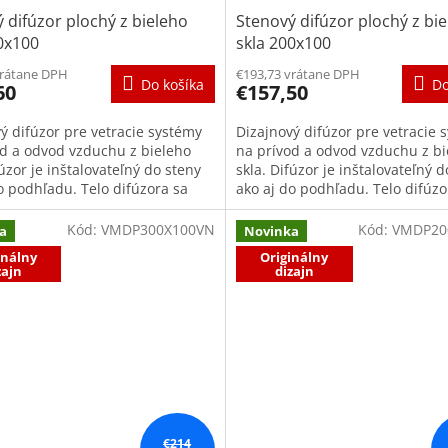
 difúzor plochý z bieleho
Stenový difúzor plochý z bi
0x100
skla 200x100
vrátane DPH
€193,73 vrátane DPH
Do košíka
Do
60
€157,50
ý difúzor pre vetracie systémy
Dizajnový difúzor pre vetracie 
od a odvod vzduchu z bieleho
na prívod a odvod vzduchu z bi
fúzor je inštalovateľný do steny
skla. Difúzor je inštalovateľný d
o podhľadu. Telo difúzora sa
ako aj do podhľadu. Telo difúzo
 rámu s...
skladá z rámu s...
Kód:
VMDP300X100VN
Kód:
VMDP20
a
Novinka
inálny
Originálny
zajn
dizajn
€214