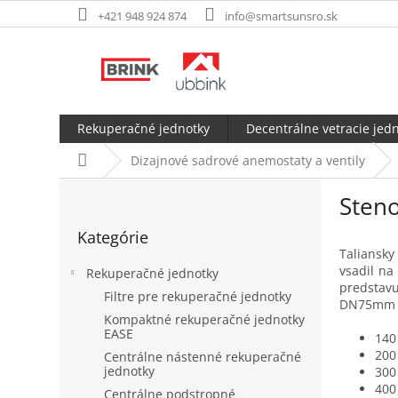
Prejsť
+421 948 924 874
info@smartsunsro.sk
na
obsah
Rekuperačné jednotky
Decentrálne vetracie jed
Domov
Dizajnové sadrové anemostaty a ventily
B
Steno
o
Preskočiť
č
Kategórie
kategórie
n
Taliansky
ý
vsadil na
Rekuperačné jednotky
p
predstav
Filtre pre rekuperačné jednotky
a
DN75mm a
Kompaktné rekuperačné jednotky
n
EASE
140
e
200
Centrálne nástenné rekuperačné
l
jednotky
300
400
Centrálne podstropné