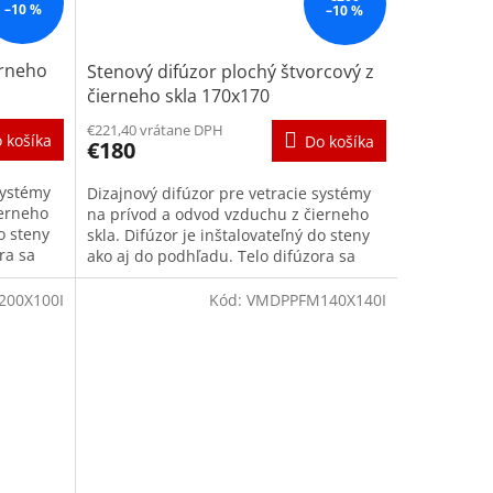
–10 %
–10 %
erneho
Stenový difúzor plochý štvorcový z
čierneho skla 170x170
€221,40 vrátane DPH
 košíka
Do košíka
€180
systémy
Dizajnový difúzor pre vetracie systémy
ierneho
na prívod a odvod vzduchu z čierneho
o steny
skla. Difúzor je inštalovateľný do steny
ra sa
ako aj do podhľadu. Telo difúzora sa
skladá z rámu s...
00X100I
Kód:
VMDPPFM140X140I