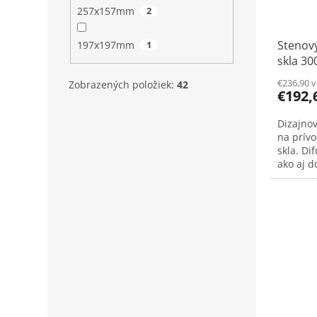
257x157mm
2
Stenový
197x197mm
1
skla 30
€236,90 
Zobrazených položiek:
42
€192,
Dizajnov
na prív
skla. Di
ako aj d
skladá z