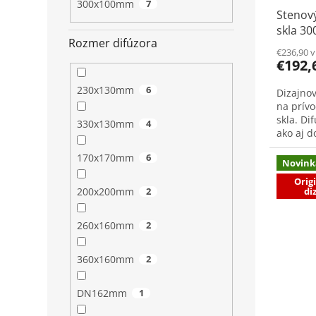
300x100mm
7
Stenový
skla 30
Rozmer difúzora
€236,90 
€192,
230x130mm
6
Dizajnov
na prív
skla. Di
330x130mm
4
ako aj d
skladá z
170x170mm
6
Novink
Orig
di
200x200mm
2
260x160mm
2
360x160mm
2
DN162mm
1