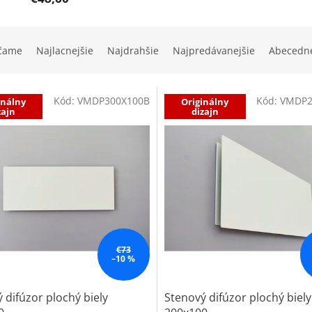
čame
Najlacnejšie
Najdrahšie
Najpredávanejšie
Abecedn
Kód:
VMDP300X100B
Kód:
VMDP2
inálny
Originálny
zajn
dizajn
€73
–10 %
 difúzor plochý biely
Stenový difúzor plochý biely