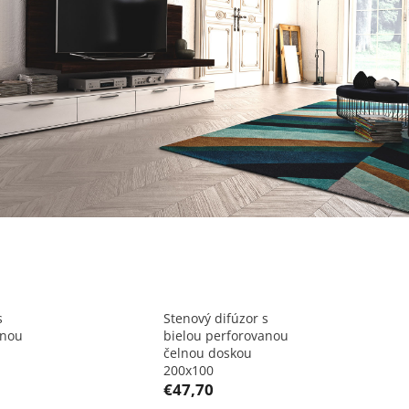
s
Stenový difúzor s
anou
bielou perforovanou
čelnou doskou
200x100
€47,70