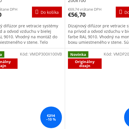
0
200x100
rátane DPH
€69,74 vrátane DPH
Do košíka
Do
0
€56,70
ý difúzor pre vetracie systémy
Dizajnový difúzor pre vetracie 
d a odvod vzduchu v bielej
na prívod a odvod vzduchu v bi
AL 9010. Vhodný na montáž do
farbe RAL 9010. Vhodný na mon
iestneného v stene. Telo
boxu umiestneného v stene. Sú
 sa skladá z montážneho...
dodávky je praktický montážny..
Kód:
VMDP300X100VB
Kód:
VMDP20
a
Novinka
inálny
Originálny
zajn
dizajn
€214
–10 %