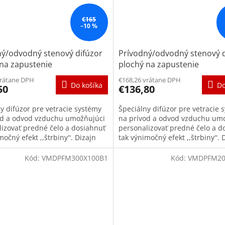
€165
–10 %
ný/odvodný stenový difúzor
Prívodný/odvodný stenový d
 na zapustenie
plochý na zapustenie
alizovateľné 300x100
personalizovateľné 200x100
vrátane DPH
€168,26 vrátane DPH
Do košíka
Do
50
€136,80
y difúzor pre vetracie systémy
Špeciálny difúzor pre vetracie 
od a odvod vzduchu umožňujúci
na prívod a odvod vzduchu um
lizovať predné čelo a dosiahnuť
personalizovať predné čelo a d
močný efekt ,,štrbiny''. Dizajn
tak výnimočný efekt ,,štrbiny''. 
u tak ostane...
interiéru tak ostane...
Kód:
VMDPFM300X100B1
Kód:
VMDPFM20