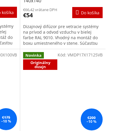
140x140
€66,42 vrátane DPH
 košíka
Do košíka
€54
systémy
Dizajnový difúzor pre vetracie systémy
elej
na prívod a odvod vzduchu v bielej
táž do
farbe RAL 9010. Vhodný na montáž do
časťou
boxu umiestneného v stene. Súčasťou
.
dodávky je praktický montážny...
0X100VB
Kód:
VMDP17X17125VB
Novinka
Originálny
dizajn
€175
€200
–10 %
–10 %