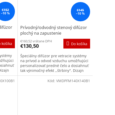
€152
€145
–10 %
–10 %
ifúzor
Prívodný/odvodný stenový difúzor
plochý na zapustenie
personalizovateľné 140x140
€160,52 vrátane DPH
 košíka
Do košíka
€130,50
systémy
Špeciálny difúzor pre vetracie systémy
ožňujúci
na prívod a odvod vzduchu umožňujúci
osiahnuť
personalizovať predné čelo a dosiahnuť
Dizajn
tak výnimočný efekt ,,štrbiny''. Dizajn
interiéru tak ostane...
0X100B1
Kód:
VMDPFM140X140B1