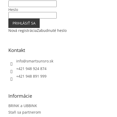
e
Heslo
PRIHLÁSIŤ SA
Nová registrácia
Zabudnuté heslo
Kontakt
info
@
smartsunsro.sk
+421 948 924 874
+421 948 891 999
Informácie
BRINK a UBBINK
Staň sa partnerom