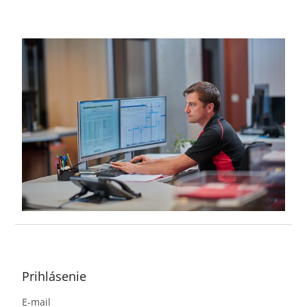
Z
á
p
ä
Prihlásenie
t
E-mail
i