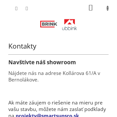
Prejsť
NÁKUPN
na
obsah
KOŠÍK
Kontakty
Navštívte náš showroom
Nájdete nás na adrese Kollárova 61/A v
Bernolákove.
Ak máte záujem o riešenie na mieru pre
vašu stavbu, môžete nám zaslať podklady
na
projekty@smartsunsro.sk