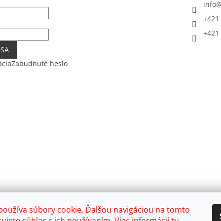
info
+421 
+421 
 SA
ácia
Zabudnuté heslo
používa súbory cookie. Ďalšou navigáciou na tomto
ujete súhlas s ich používaním. Viac informácií
tu
.