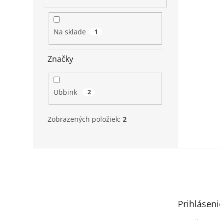
Na sklade
1
Značky
Ubbink
2
Zobrazených položiek:
2
Z
á
p
ä
t
Prihláseni
i
e