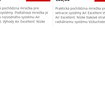
ká pochôdzna mriežka pre
Praktická pochôdzna mriežka p
 systémy. Podlahová mriežka je
vetracie systémy Air Excellent 
u rozvodného systému Air
Air Excellent: Nízke tlakové str
t. Výhody Air Excellent: Nízke
radiálnemu systému Vzduchote
straty vďaka...
triedy D/+ - 2000Pa je zárukou..
O
v
l
á
d
a
c
i
e
p
r
v
k
y
v
ý
p