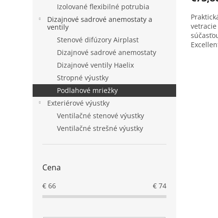
Izolované flexibilné potrubia
Praktic
Dizajnové sadrové anemostaty a
vetracie
ventily
súčasťo
Stenové difúzory Airplast
Excellen
Dizajnové sadrové anemostaty
tlakové 
Dizajnové ventily Haelix
Stropné výustky
Podlahové mriežky
Exteriérové výustky
Ventilačné stenové výustky
Ventilačné strešné výustky
Cena
€
66
€
74