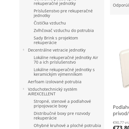
a
rekuperačné jednotky
Odporú
d
Príslušenstvo pre rekuperačné
jednotky
e
V
n
Čistička vzduchu
ý
i
Zvlhčovač vzduchu do potrubia
p
e
Sady Brink s projektom
i
p
rekuperácie
s
r
Decentrálne vetracie jednotky
p
o
Lokálne rekuperačné jednotky Air
r
d
70 a ich príslušenstvo
o
u
Lokálne rekuperačné jednotky s
d
k
keramickým výmenníkom
u
t
Aerfoam izolované potrubia
k
o
Vzduchotechnický systém
t
v
AIREXCELLENT
o
Stropné, stenové a podlahové
v
pripojovacie boxy
Podlah
prívod/
Distribučné boxy pre rozvody
rekuperácie
€90,77 v
Ohybné kruhové a ploché potrubia
€73,8