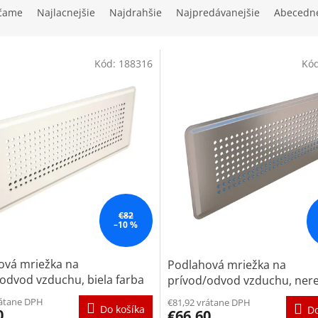
čame
Najlacnejšie
Najdrahšie
Najpredávanejšie
Abecedn
Kód:
188316
Kó
€82
–10 %
ová mriežka na
Podlahová mriežka na
odvod vzduchu, biela farba
prívod/odvod vzduchu, ner
rátane DPH
€81,92 vrátane DPH
Do košíka
Do
0
€66,60