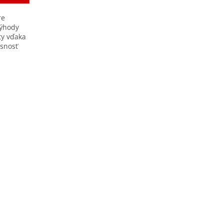
re
Výhody
aty vďaka
snosť
.