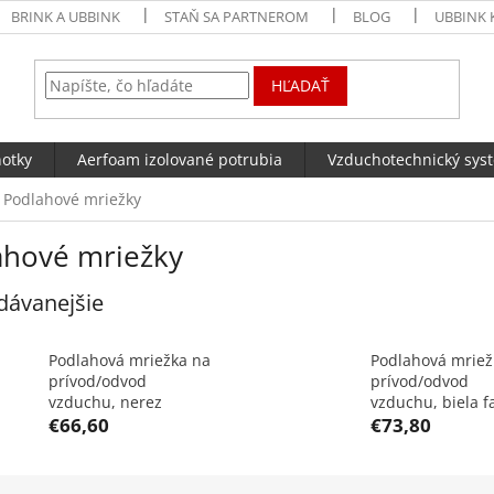
BRINK A UBBINK
STAŇ SA PARTNEROM
BLOG
UBBINK 
HĽADAŤ
notky
Aerfoam izolované potrubia
Vzduchotechnický sys
Podlahové mriežky
ahové mriežky
dávanejšie
Podlahová mriežka na
Podlahová mriež
prívod/odvod
prívod/odvod
vzduchu, nerez
vzduchu, biela f
€66,60
€73,80