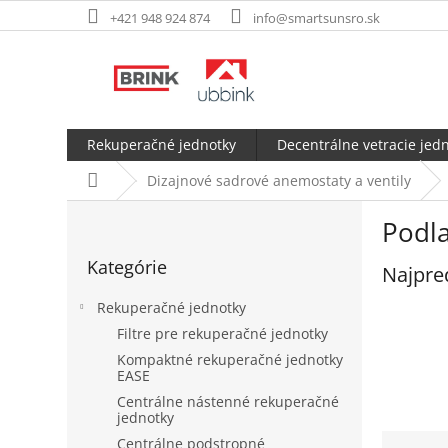
Prejsť
+421 948 924 874
info@smartsunsro.sk
na
obsah
Rekuperačné jednotky
Decentrálne vetracie jed
Domov
Dizajnové sadrové anemostaty a ventily
B
Podl
o
Preskočiť
č
Kategórie
kategórie
Najpre
n
ý
Rekuperačné jednotky
p
Filtre pre rekuperačné jednotky
a
Kompaktné rekuperačné jednotky
n
EASE
e
Centrálne nástenné rekuperačné
l
jednotky
R
Centrálne podstropné