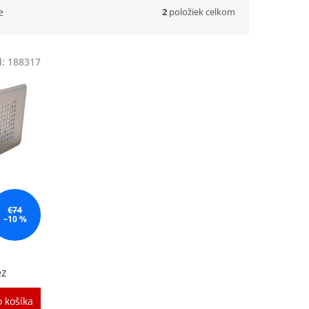
2
položiek celkom
e
d:
188317
€74
–10 %
ez
 košíka