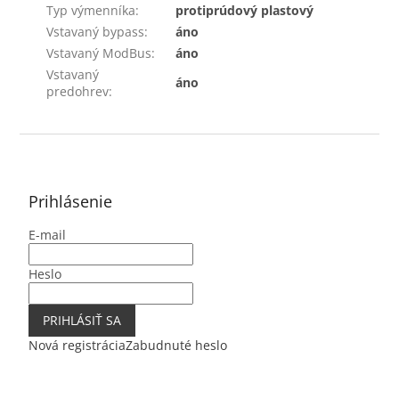
Typ výmenníka
:
protiprúdový plastový
Vstavaný bypass
:
áno
Vstavaný ModBus
:
áno
Vstavaný
áno
predohrev
:
Z
á
p
ä
Prihlásenie
t
E-mail
i
e
Heslo
PRIHLÁSIŤ SA
Nová registrácia
Zabudnuté heslo