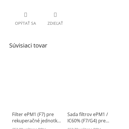
OPÝTAŤ SA
ZDIEĽAŤ
Súvisiaci tovar
Filter ePM1 (F7) pre
Sada filtrov ePM1 /
rekuperačné jednotky
IC60% (F7/G4) pre
Flair 325/400
rekuperačné jednotky