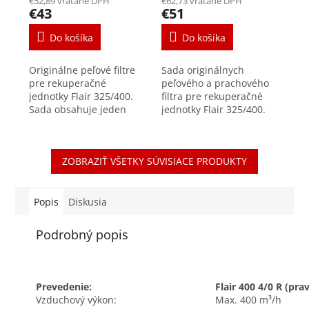
€52,89 vrátane DPH
€62,73 vrátane DPH
Flair 325/400
€43
€51
Do košíka
Do košíka
Originálne peľové filtre
Sada originálnych
pre rekuperačné
peľového a prachového
jednotky Flair 325/400.
filtra pre rekuperačné
Sada obsahuje jeden
jednotky Flair 325/400.
filter triedy F7. Peľové
Peľový filter sa
filtre zachytávajú častice
umiestňuje na prívode
väčšie ako 10-200 μm.
čerstvého vzduchu a
ZOBRAZIŤ VŠETKY SÚVISIACE PRODUKTY
Účinne...
prachový na odťahu z...
Popis
Diskusia
Podrobný popis
Prevedenie:
Flair 400 4/0 R (pr
Vzduchový výkon:
Max. 400 m³/h