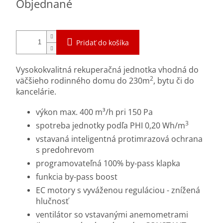
Objednané
cena:
Pridať do košíka
Vysokokvalitná rekuperačná jednotka vhodná do
2
väčšieho rodinného domu do 230m
, bytu či do
kancelárie.
výkon max. 400 m³/h pri 150 Pa
3
spotreba jednotky podľa PHI 0,20 Wh/m
vstavaná inteligentná protimrazová ochrana
s predohrevom
programovateľná 100% by-pass klapka
funkcia by-pass boost
EC motory s vyváženou reguláciou - znížená
hlučnosť
ventilátor so vstavanými anemometrami