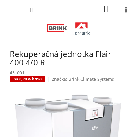
Prejsť
NÁKUPN
na
obsah
KOŠÍK
Rekuperačná jednotka Flair
400 4/0 R
431001
Značka:
Brink Climate Systems
iba 0,20 Wh/m3