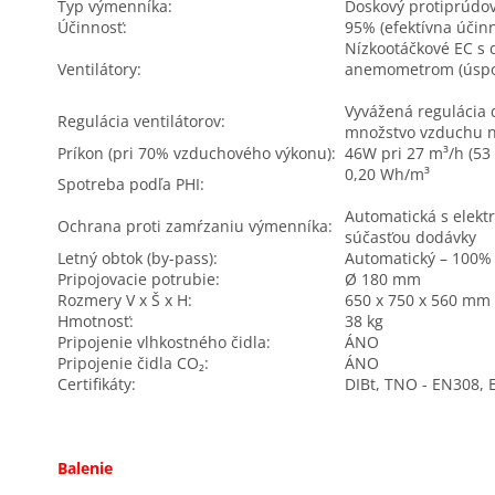
Typ výmenníka:
Doskový protiprúdo
Účinnosť:
95% (efektívna účin
Nízkootáčkové EC s
Ventilátory:
anemometrom (úspor
Vyvážená regulácia
Regulácia ventilátorov:
množstvo vzduchu n
Príkon (pri 70% vzduchového výkonu):
46W pri 27 m³/h (53
0,20 Wh/m³
Spotreba podľa PHI:
Automatická s elek
Ochrana proti zamŕzaniu výmenníka:
súčasťou dodávky
Letný obtok (by-pass):
Automatický – 100%
Pripojovacie potrubie:
Ø 180 mm
Rozmery V x Š x H:
650 x 750 x 560 mm
Hmotnosť:
38 kg
Pripojenie vlhkostného čidla:
ÁNO
Pripojenie čidla CO₂:
ÁNO
Certifikáty:
DIBt, TNO - EN308,
Balenie