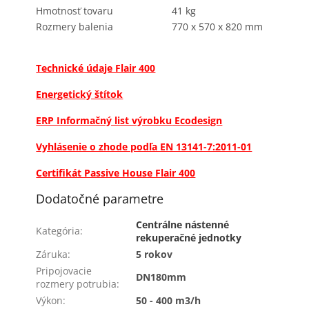
Hmotnosť tovaru
41 kg
Rozmery balenia
770 x 570 x 820 mm
Technické údaje Flair 400
Energetický štítok
ERP Informačný list výrobku
Ecodesign
Vyhlásenie o zhode podľa EN 13141-7:2011-01
Certifikát Passive House Flair 400
Dodatočné parametre
Centrálne nástenné
Kategória
:
rekuperačné jednotky
Záruka
:
5 rokov
Pripojovacie
DN180mm
rozmery potrubia
:
Výkon
:
50 - 400 m3/h