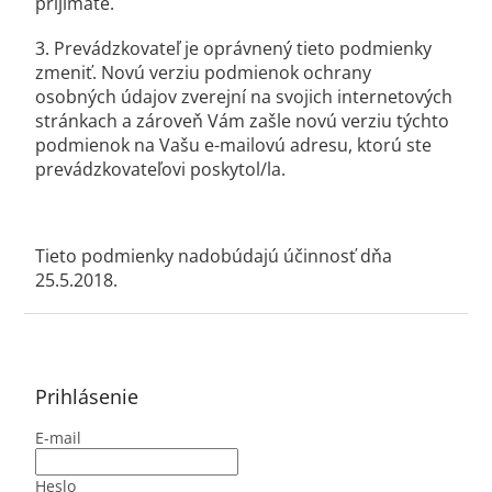
prijímate.
3. Prevádzkovateľ je oprávnený tieto podmienky
zmeniť. Novú verziu podmienok ochrany
osobných údajov zverejní na svojich internetových
stránkach a zároveň Vám zašle novú verziu týchto
podmienok na Vašu e-mailovú adresu, ktorú ste
prevádzkovateľovi poskytol/la.
Tieto podmienky nadobúdajú účinnosť dňa
25.5.2018.
Z
á
p
ä
Prihlásenie
t
E-mail
i
e
Heslo