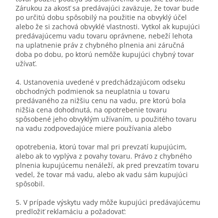
Zárukou za akosť sa predávajúci zaväzuje, že tovar bude
po určitú dobu spôsobilý na použitie na obvyklý účel
alebo že si zachová obvyklé vlastnosti. Vytkol ak kupujúci
predávajúcemu vadu tovaru oprávnene, nebeží lehota
na uplatnenie práv z chybného plnenia ani záručná
doba po dobu, po ktorú nemôže kupujúci chybný tovar
užívať.
4. Ustanovenia uvedené v predchádzajúcom odseku
obchodných podmienok sa neuplatnia u tovaru
predávaného za nižšiu cenu na vadu, pre ktorú bola
nižšia cena dohodnutá, na opotrebenie tovaru
spôsobené jeho obvyklým užívaním, u použitého tovaru
na vadu zodpovedajúce miere používania alebo
opotrebenia, ktorú tovar mal pri prevzatí kupujúcim,
alebo ak to vyplýva z povahy tovaru. Právo z chybného
plnenia kupujúcemu nenáleží, ak pred prevzatím tovaru
vedel, že tovar má vadu, alebo ak vadu sám kupujúci
spôsobil.
5. V prípade výskytu vady môže kupujúci predávajúcemu
predložiť reklamáciu a požadovať: