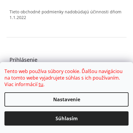
Tieto obchodné podmienky nadobúdajú účinnosti dňom
1.1.2022
Z
á
p
ä
Prihlásenie
t
E-mail
Tento web používa súbory cookie. Ďalšou navigáciou
i
na tomto webe vyjadrujete súhlas s ich používaním.
e
Heslo
Viac informácií
tu
.
Nastavenie
PRIHLÁSIŤ SA
Nová registrácia
Zabudnuté heslo
Súhlasím
Kontakt