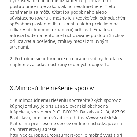
byť zasielané obchodné oznámenia, pretože tento
postup umožňuje zákon, ak ho neodmietnete. Tieto
oznámenia sa môžu týkať iba podobného alebo
súvisiaceho tovaru a možno ich kedykoľvek jednoduchým
spôsobom (zaslaním listu, emailu alebo preklikom na
odkaz v obchodnom oznámení) odhlásiť. Emailová
adresa bude na tento účel uchovávané po dobu 3 rokov
od uzavretia poslednej zmluvy medzi zmluvnými
stranami.
2. Podrobnejšie informácie o ochrane osobných údajov
nájdete v zásadách ochrany osobných údajov TU.
X.
Mimosúdne riešenie sporov
1. K mimosúdnemu riešeniu spotrebiteľských sporov z
kúpnej zmluvy je príslušná Slovenská obchodná
inšpekcia, so sídlom P. O. BOX 29, Bajkalská 21/A, 827 99
Bratislava, internetová adresa: https://www.soi.sk/sk.
Platformu pre riešenie sporov on-line nachádzajúce sa
na internetovej adrese
http://ec.europa.eu/consumers/odr je možné využiť pri