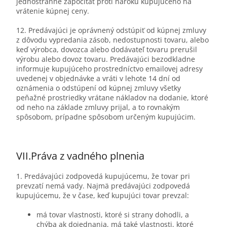
jednostranne započítať proti nároku kupujúceho na
vrátenie kúpnej ceny.
12. Predávajúci je oprávnený odstúpiť od kúpnej zmluvy
z dôvodu vypredania zásob, nedostupnosti tovaru, alebo
keď výrobca, dovozca alebo dodávateľ tovaru prerušil
výrobu alebo dovoz tovaru. Predávajúci bezodkladne
informuje kupujúceho prostredníctvo emailovej adresy
uvedenej v objednávke a vráti v lehote 14 dní od
oznámenia o odstúpení od kúpnej zmluvy všetky
peňažné prostriedky vrátane nákladov na dodanie, ktoré
od neho na základe zmluvy prijal, a to rovnakým
spôsobom, prípadne spôsobom určeným kupujúcim.
VII.
Práva z vadného plnenia
1. Predávajúci zodpovedá kupujúcemu, že tovar pri
prevzatí nemá vady. Najmä predávajúci zodpovedá
kupujúcemu, že v čase, keď kupujúci tovar prevzal:
má tovar vlastnosti, ktoré si strany dohodli, a
chýba ak dojednania, má také vlastnosti, ktoré