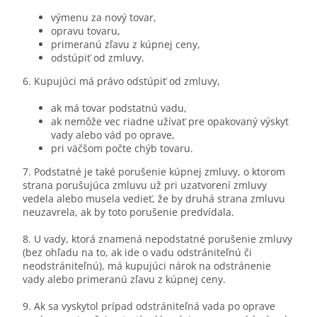
výmenu za nový tovar,
opravu tovaru,
primeranú zľavu z kúpnej ceny,
odstúpiť od zmluvy.
6. Kupujúci má právo odstúpiť od zmluvy,
ak má tovar podstatnú vadu,
ak nemôže vec riadne užívať pre opakovaný výskyt
vady alebo vád po oprave,
pri väčšom počte chýb tovaru.
7. Podstatné je také porušenie kúpnej zmluvy, o ktorom
strana porušujúca zmluvu už pri uzatvorení zmluvy
vedela alebo musela vedieť, že by druhá strana zmluvu
neuzavrela, ak by toto porušenie predvídala.
8. U vady, ktorá znamená nepodstatné porušenie zmluvy
(bez ohľadu na to, ak ide o vadu odstrániteľnú či
neodstrániteľnú), má kupujúci nárok na odstránenie
vady alebo primeranú zľavu z kúpnej ceny.
9. Ak sa vyskytol prípad odstrániteľná vada po oprave