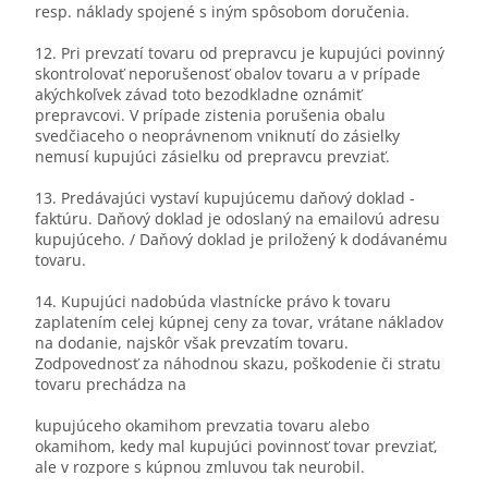
resp. náklady spojené s iným spôsobom doručenia.
12. Pri prevzatí tovaru od prepravcu je kupujúci povinný
skontrolovať neporušenosť obalov tovaru a v prípade
akýchkoľvek závad toto bezodkladne oznámiť
prepravcovi. V prípade zistenia porušenia obalu
svedčiaceho o neoprávnenom vniknutí do zásielky
nemusí kupujúci zásielku od prepravcu prevziať.
13. Predávajúci vystaví kupujúcemu daňový doklad -
faktúru. Daňový doklad je odoslaný na emailovú adresu
kupujúceho. / Daňový doklad je priložený k dodávanému
tovaru.
14. Kupujúci nadobúda vlastnícke právo k tovaru
zaplatením celej kúpnej ceny za tovar, vrátane nákladov
na dodanie, najskôr však prevzatím tovaru.
Zodpovednosť za náhodnou skazu, poškodenie či stratu
tovaru prechádza na
kupujúceho okamihom prevzatia tovaru alebo
okamihom, kedy mal kupujúci povinnosť tovar prevziať,
ale v rozpore s kúpnou zmluvou tak neurobil.