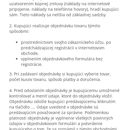
uzatvorením kúpnej zmluvy (náklady na internetové
pripojenie, náklady na telefónne hovory), hradí kupujúci
sám. Tieto náklady sa nelíšia od základnej sadzby.
2. Kupujúci realizuje objednávku tovaru týmito
spôsobmi:
prostredníctvom svojho zákazníckeho účtu, po
predchádzajúcej registrácii v internetovom
obchode,
vyplnením objednávkového formulára bez
registrácie.
3. Pri zadávaní objednávky si kupujúci vyberie tovar,
počet kusov tovaru, spôsob platby a doručenia.
4. Pred odoslaním objednávky je kupujúcemu umožnené
kontrolovať a meniť údaje, ktoré do objednávky vložil.
Objednávku odošle kupujúci predávajúcemu kliknutím
na tlačidlo .... Údaje uvedené v objednávke sú
predávajúcim považované za správne. Podmienkou
platnosti objednávky je vyplnenie všetkých povinných
údajov v objednávkovom formulári a potvrdenie
kupujúceho o tom, že sa zoznámil s týmito obchodnými