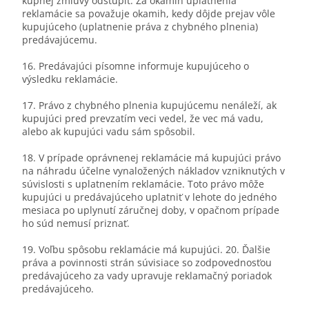
kúpnej zmluvy odstúpiť. Za okamih uplatnenia
reklamácie sa považuje okamih, kedy dôjde prejav vôle
kupujúceho (uplatnenie práva z chybného plnenia)
predávajúcemu.
16. Predávajúci písomne informuje kupujúceho o
výsledku reklamácie.
17. Právo z chybného plnenia kupujúcemu nenáleží, ak
kupujúci pred prevzatím veci vedel, že vec má vadu,
alebo ak kupujúci vadu sám spôsobil.
18. V prípade oprávnenej reklamácie má kupujúci právo
na náhradu účelne vynaložených nákladov vzniknutých v
súvislosti s uplatnením reklamácie. Toto právo môže
kupujúci u predávajúceho uplatniť v lehote do jedného
mesiaca po uplynutí záručnej doby, v opačnom prípade
ho súd nemusí priznať.
19. Voľbu spôsobu reklamácie má kupujúci. 20. Ďalšie
práva a povinnosti strán súvisiace so zodpovednosťou
predávajúceho za vady upravuje reklamačný poriadok
predávajúceho.