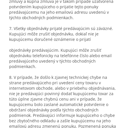
zmluvy a kúpna zmluva je v takom prípade uzatvorená
potvrdením kupujúceho o prijatie tejto ponuky
predávajúcemu na jeho emailovú adresu uvedenú v
týchto obchodných podmienkach.
7. Všetky objednávky prijaté predávajúcim sú záväzné.
Kupujúci môže zrušiť objednávku, dokiaľ nie je
kupujúcemu doručené oznámenie o prijatí
objednávky predávajúcim. Kupujúci môže zrušiť
objednávku telefonicky na telefónne číslo alebo email
predávajúceho uvedený v týchto obchodných
podmienkach.
8. V prípade, že došlo k zjavnej technickej chybe na
strane predávajúceho pri uvedení ceny tovaru v
internetovom obchode, alebo v priebehu objednávania,
nie je predávajúci povinný dodať kupujúcemu tovar za
túto úplne zjavne chybnú cenu ani v prípade, že
kupujúcemu bolo zaslané automatické potvrdenie o
obdržaní objednávky podľa týchto obchodných
podmienok. Predávajúci informuje kupujúceho o chybe
bez zbytočného odkladu a zašle kupujúcemu na jeho
emailovú adresu zmenenú ponuku. Pozmenená ponuka