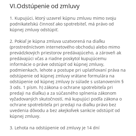
VI.
Odstúpenie od zmluvy
1. Kupujúci, ktorý uzavrel kúpnu zmluvu mimo svoju
podnikateľskú činnosť ako spotrebiteľ, má právo od
kúpnej zmluvy odstúpiť.
2. Pokiaľ je kúpna zmluva uzatvorená na diaľku
(prostredníctvom internetového obchodu) alebo mimo
prevádzkových priestorov predávajúceho, a zároveň ak
predávajúci včas a riadne poskytol kupujúcemu
informácie o práve odstúpiť od kúpnej zmluvy,
podmienkach, lehote a postupe pri uplatňovaní práva na
odstúpenie od kúpnej zmluvy vrátane formulára na
odstúpenie od kúpnej zmluvy (v súlade s ustanovením §
3 ods. 1 písm. h) zákona o ochrane spotrebiteľa pri
predaji na diaľku) a za súčasného splnenia zákonom
vyžadovaných skutočností, má kupujúci podľa zákona o
ochrane spotrebiteľa pri predaji na diaľku právo bez
uvedenia dôvodu a bez akejkoľvek sankcie odstúpiť od
kúpnej zmluvy.
3. Lehota na odstúpenie od zmluvy je 14 dní