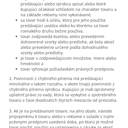
predávajúci alebo výrobca opísal alebo ktoré
kupujúci očakával vzhľadom na charakter tovaru a
na základe reklamy nimi vykonávané,
sa tovar hodí k účelu, ktorý pre jeho použitie
predávajúci uvádza alebo ku ktorému sa tovar
rovnakého druhu bežne používa,
tovar zodpovedá kvalitou alebo prevedením
dohovorené vzorky alebo predlohe, ak bola akosť
alebo prevedenie určené podľa dohodnutého
vzorky alebo predlohy,
je tovar v zodpovedajúcom množstve, miere alebo
hmotnosti a
tovar vyhovuje požiadavkám právnych predpisov.
2. Povinnosti z chybného plnenia má predávajúci
minimálne v takom rozsahu, v akom trvajú povinnosti z
chybného plnenia výrobcu. Kupujúci je inak oprávnený
uplatniť právo zo vady, ktorá sa vyskytne u spotrebného
tovaru v čase dvadsiatich štyroch mesiacov od prevzatia.
3. Ak je na predávanom tovare, na jeho obale, návode
pripojenému k tovaru alebo v reklame v súlade s inými
právnymi predpismi uvedená doba, po ktorú je možné
tovar použiť, použijú sa ustanovenia o záruke za akosť.