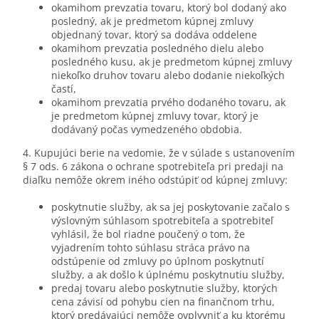
okamihom prevzatia tovaru, ktorý bol dodaný ako
posledný, ak je predmetom kúpnej zmluvy
objednaný tovar, ktorý sa dodáva oddelene
okamihom prevzatia posledného dielu alebo
posledného kusu, ak je predmetom kúpnej zmluvy
niekoľko druhov tovaru alebo dodanie niekoľkých
častí,
okamihom prevzatia prvého dodaného tovaru, ak
je predmetom kúpnej zmluvy tovar, ktorý je
dodávaný počas vymedzeného obdobia.
4. Kupujúci berie na vedomie, že v súlade s ustanovením
§ 7 ods. 6 zákona o ochrane spotrebiteľa pri predaji na
diaľku nemôže okrem iného odstúpiť od kúpnej zmluvy:
poskytnutie služby, ak sa jej poskytovanie začalo s
výslovným súhlasom spotrebiteľa a spotrebiteľ
vyhlásil, že bol riadne poučený o tom, že
vyjadrením tohto súhlasu stráca právo na
odstúpenie od zmluvy po úplnom poskytnutí
služby, a ak došlo k úplnému poskytnutiu služby,
predaj tovaru alebo poskytnutie služby, ktorých
cena závisí od pohybu cien na finančnom trhu,
ktorý predávajúci nemôže ovplyvniť a ku ktorému