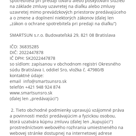
spotrebiteľa pri predaji tovaru alebo poskytovaní služieb
na základe zmluvy uzavretej na diaľku alebo zmluvy
uzavretej mimo prevádzkových priestorov predávajúceho
a o zmene a doplnení niektorých zákonov (ďalej len
„zákon o ochrane spotrebiteľa pri predaji na diaľku“)
SMARTSUN s.r.o. Budovateľská 29, 821 08 Bratislava
IČO: 36835285
DIČ: 2022447878
IČ DPH: SK2022447878
so sídlom: zapísanou v obchodnom registri Okresného
súdu Bratislava I, oddiel Sro, vložka č. 47980/B
kontaktné údaje:
email info@smartsunsro.sk
telefón +421 948 924 874
www.smartsunsro.sk
(ďalej len „predávajúci“)
2. Tieto obchodné podmienky upravujú vzájomné práva
a povinnosti medzi predávajúcim a fyzickou osobou,
ktorá uzatvára kúpnu zmluvu (ďalej len „kupujúci")
prostredníctvom webového rozhrania umiestneného na
webovej stránke dostupnej na internetovej adrese