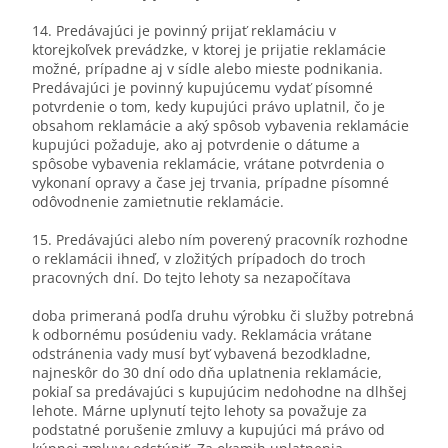
14. Predávajúci je povinný prijať reklamáciu v
ktorejkoľvek prevádzke, v ktorej je prijatie reklamácie
možné, prípadne aj v sídle alebo mieste podnikania.
Predávajúci je povinný kupujúcemu vydať písomné
potvrdenie o tom, kedy kupujúci právo uplatnil, čo je
obsahom reklamácie a aký spôsob vybavenia reklamácie
kupujúci požaduje, ako aj potvrdenie o dátume a
spôsobe vybavenia reklamácie, vrátane potvrdenia o
vykonaní opravy a čase jej trvania, prípadne písomné
odôvodnenie zamietnutie reklamácie.
15. Predávajúci alebo ním poverený pracovník rozhodne
o reklamácii ihneď, v zložitých prípadoch do troch
pracovných dní. Do tejto lehoty sa nezapočítava
doba primeraná podľa druhu výrobku či služby potrebná
k odbornému posúdeniu vady. Reklamácia vrátane
odstránenia vady musí byť vybavená bezodkladne,
najneskôr do 30 dní odo dňa uplatnenia reklamácie,
pokiaľ sa predávajúci s kupujúcim nedohodne na dlhšej
lehote. Márne uplynutí tejto lehoty sa považuje za
podstatné porušenie zmluvy a kupujúci má právo od