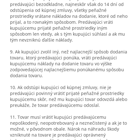
predávajúci bezodkladne, najneskôr však do 14 dní od
odstúpenia od kúpnej zmluvy, všetky peňažné
prostriedky vrátane nákladov na dodanie, ktoré od neho
prijal, a to rovnakým spôsobom. Predávajúci vráti
kupujúcemu prijaté peňažné prostriedky iným
spôsobom len vtedy, ak s tým kupujúci súhlasí a ak mu
tým nevzniknú ďalšie náklady.
9. Ak kupujúci zvolil iný, než najlacnejší spôsob dodania
tovaru, ktorý predávajúci ponúka, vráti predávajúci
kupujúcemu náklady na dodanie tovaru vo výške
zodpovedajúcej najlacnejšiemu ponúkanému spôsobu
dodania tovaru.
10. Ak odstúpi kupujúci od kúpnej zmluvy, nie je
predávajúci povinný vrátiť prijaté peňažné prostriedky
kupujúcemu skôr, než mu kupujúci tovar odovzdá alebo
preukáže, že tovar predávajúcemu odoslal.
11. Tovar musí vrátiť kupujúci predávajúcemu
nepoškodený, neopotrebovaný a neznečistený a ak je to
možné, v pôvodnom obale. Nárok na náhradu škody
vzniknuté na tovare je predávajúci oprávnený