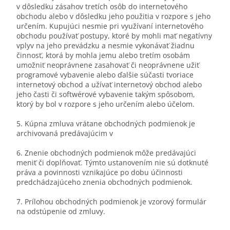
v dôsledku zásahov tretích osôb do internetového
obchodu alebo v dôsledku jeho použitia v rozpore s jeho
určením. Kupujúci nesmie pri využívaní internetového
obchodu používať postupy, ktoré by mohli mať negatívny
vplyv na jeho prevádzku a nesmie vykonávať žiadnu
činnosť, ktorá by mohla jemu alebo tretím osobám
umožniť neoprávnene zasahovať či neoprávnene užiť
programové vybavenie alebo ďalšie súčasti tvoriace
internetový obchod a užívať internetový obchod alebo
jeho časti či softwérové vybavenie takým spôsobom,
ktorý by bol v rozpore s jeho určením alebo účelom.
5. Kúpna zmluva vrátane obchodných podmienok je
archivovaná predávajúcim v
6. Znenie obchodných podmienok môže predávajúci
meniť či doplňovať. Týmto ustanovením nie sú dotknuté
práva a povinnosti vznikajúce po dobu účinnosti
predchádzajúceho znenia obchodných podmienok.
7. Prílohou obchodných podmienok je vzorový formulár
na odstúpenie od zmluvy.