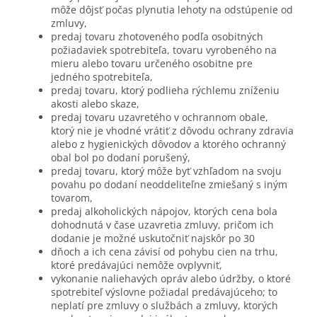
môže dôjsť počas plynutia lehoty na odstúpenie od
zmluvy,
predaj tovaru zhotoveného podľa osobitných
požiadaviek spotrebiteľa, tovaru vyrobeného na
mieru alebo tovaru určeného osobitne pre
jedného spotrebiteľa,
predaj tovaru, ktorý podlieha rýchlemu zníženiu
akosti alebo skaze,
predaj tovaru uzavretého v ochrannom obale,
ktorý nie je vhodné vrátiť z dôvodu ochrany zdravia
alebo z hygienických dôvodov a ktorého ochranný
obal bol po dodaní porušený,
predaj tovaru, ktorý môže byť vzhľadom na svoju
povahu po dodaní neoddeliteľne zmiešaný s iným
tovarom,
predaj alkoholických nápojov, ktorých cena bola
dohodnutá v čase uzavretia zmluvy, pričom ich
dodanie je možné uskutočniť najskôr po 30
dňoch a ich cena závisí od pohybu cien na trhu,
ktoré predávajúci nemôže ovplyvniť,
vykonanie naliehavých opráv alebo údržby, o ktoré
spotrebiteľ výslovne požiadal predávajúceho; to
neplatí pre zmluvy o službách a zmluvy, ktorých