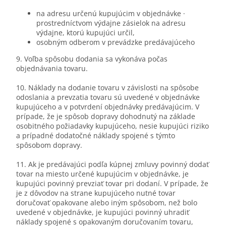
na adresu určenú kupujúcim v objednávke ·
prostredníctvom výdajne zásielok na adresu
výdajne, ktorú kupujúci určil,
osobným odberom v prevádzke predávajúceho
9. Voľba spôsobu dodania sa vykonáva počas
objednávania tovaru.
10. Náklady na dodanie tovaru v závislosti na spôsobe
odoslania a prevzatia tovaru sú uvedené v objednávke
kupujúceho a v potvrdení objednávky predávajúcim. V
prípade, že je spôsob dopravy dohodnutý na základe
osobitného požiadavky kupujúceho, nesie kupujúci riziko
a prípadné dodatočné náklady spojené s týmto
spôsobom dopravy.
11. Ak je predávajúci podľa kúpnej zmluvy povinný dodať
tovar na miesto určené kupujúcim v objednávke, je
kupujúci povinný prevziať tovar pri dodaní. V prípade, že
je z dôvodov na strane kupujúceho nutné tovar
doručovať opakovane alebo iným spôsobom, než bolo
uvedené v objednávke, je kupujúci povinný uhradiť
náklady spojené s opakovaným doručovaním tovaru,