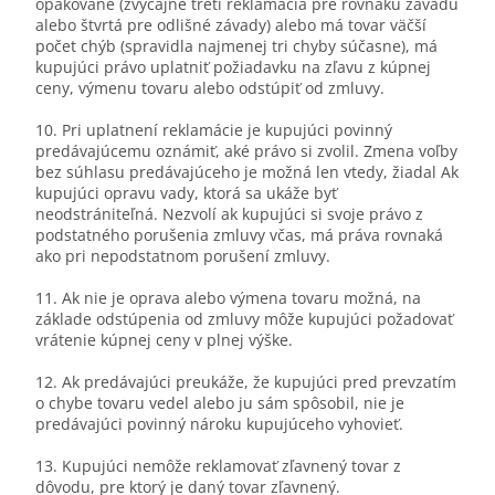
opakovane (zvyčajne tretí reklamácia pre rovnakú závadu
alebo štvrtá pre odlišné závady) alebo má tovar väčší
počet chýb (spravidla najmenej tri chyby súčasne), má
kupujúci právo uplatniť požiadavku na zľavu z kúpnej
ceny, výmenu tovaru alebo odstúpiť od zmluvy.
10. Pri uplatnení reklamácie je kupujúci povinný
predávajúcemu oznámiť, aké právo si zvolil. Zmena voľby
bez súhlasu predávajúceho je možná len vtedy, žiadal Ak
kupujúci opravu vady, ktorá sa ukáže byť
neodstrániteľná. Nezvolí ak kupujúci si svoje právo z
podstatného porušenia zmluvy včas, má práva rovnaká
ako pri nepodstatnom porušení zmluvy.
11. Ak nie je oprava alebo výmena tovaru možná, na
základe odstúpenia od zmluvy môže kupujúci požadovať
vrátenie kúpnej ceny v plnej výške.
12. Ak predávajúci preukáže, že kupujúci pred prevzatím
o chybe tovaru vedel alebo ju sám spôsobil, nie je
predávajúci povinný nároku kupujúceho vyhovieť.
13. Kupujúci nemôže reklamovať zľavnený tovar z
dôvodu, pre ktorý je daný tovar zľavnený.