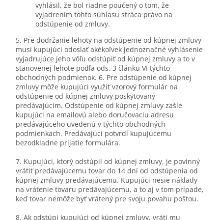
vyhlásil, že bol riadne poučený o tom, že
vyjadrením tohto súhlasu stráca právo na
odstúpenie od zmluvy.
5. Pre dodržanie lehoty na odstúpenie od kúpnej zmluvy
musí kupujúci odoslať akékoľvek jednoznačné vyhlásenie
vyjadrujúce jeho vôľu odstúpiť od kúpnej zmluvy a to v
stanovenej lehote podľa ods. 3 článku VI týchto
obchodných podmienok. 6. Pre odstúpenie od kúpnej
zmluvy môže kupujúci využiť vzorový formulár na
odstúpenie od kúpnej zmluvy poskytovaný
predávajúcim. Odstúpenie od kúpnej zmluvy zašle
kupujúci na emailovú alebo doručovaciu adresu
predávajúceho uvedenú v týchto obchodných
podmienkach. Predávajúci potvrdí kupujúcemu
bezodkladne prijatie formulára.
7. Kupujúci, ktorý odstúpil od kúpnej zmluvy, je povinný
vrátiť predávajúcemu tovar do 14 dní od odstúpenia od
kúpnej zmluvy predávajúcemu. Kupujúci nesie náklady
na vrátenie tovaru predávajúcemu, a to aj v tom prípade,
keď tovar nemôže byť vrátený pre svoju povahu poštou.
8. Ak odstúpi kupujúci od kúpnej zmluvy, vráti mu