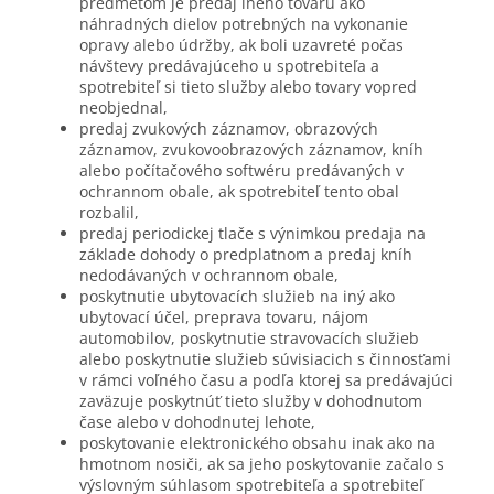
predmetom je predaj iného tovaru ako
náhradných dielov potrebných na vykonanie
opravy alebo údržby, ak boli uzavreté počas
návštevy predávajúceho u spotrebiteľa a
spotrebiteľ si tieto služby alebo tovary vopred
neobjednal,
predaj zvukových záznamov, obrazových
záznamov, zvukovoobrazových záznamov, kníh
alebo počítačového softwéru predávaných v
ochrannom obale, ak spotrebiteľ tento obal
rozbalil,
predaj periodickej tlače s výnimkou predaja na
základe dohody o predplatnom a predaj kníh
nedodávaných v ochrannom obale,
poskytnutie ubytovacích služieb na iný ako
ubytovací účel, preprava tovaru, nájom
automobilov, poskytnutie stravovacích služieb
alebo poskytnutie služieb súvisiacich s činnosťami
v rámci voľného času a podľa ktorej sa predávajúci
zaväzuje poskytnúť tieto služby v dohodnutom
čase alebo v dohodnutej lehote,
poskytovanie elektronického obsahu inak ako na
hmotnom nosiči, ak sa jeho poskytovanie začalo s
výslovným súhlasom spotrebiteľa a spotrebiteľ