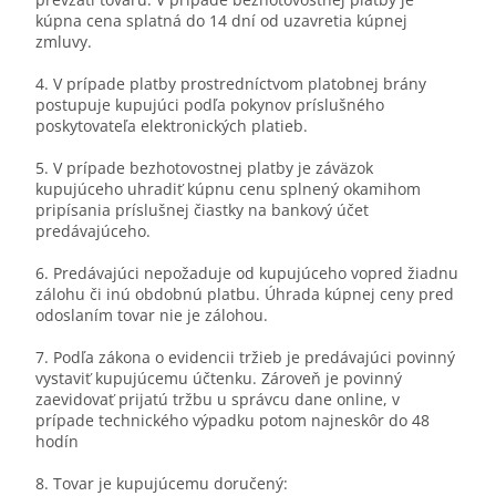
kúpna cena splatná do 14 dní od uzavretia kúpnej
zmluvy.
4. V prípade platby prostredníctvom platobnej brány
postupuje kupujúci podľa pokynov príslušného
poskytovateľa elektronických platieb.
5. V prípade bezhotovostnej platby je záväzok
kupujúceho uhradiť kúpnu cenu splnený okamihom
pripísania príslušnej čiastky na bankový účet
predávajúceho.
6. Predávajúci nepožaduje od kupujúceho vopred žiadnu
zálohu či inú obdobnú platbu. Úhrada kúpnej ceny pred
odoslaním tovar nie je zálohou.
7. Podľa zákona o evidencii tržieb je predávajúci povinný
vystaviť kupujúcemu účtenku. Zároveň je povinný
zaevidovať prijatú tržbu u správcu dane online, v
prípade technického výpadku potom najneskôr do 48
hodín
8. Tovar je kupujúcemu doručený: