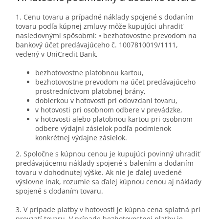
1. Cenu tovaru a prípadné náklady spojené s dodaním
tovaru podľa kúpnej zmluvy môže kupujúci uhradiť
nasledovnými spôsobmi: • bezhotovostne prevodom na
bankový účet predávajúceho č. 1007810019/1111,
vedený v UniCredit Bank,
bezhotovostne platobnou kartou,
bezhotovostne prevodom na účet predávajúceho
prostredníctvom platobnej brány,
dobierkou v hotovosti pri odovzdaní tovaru,
v hotovosti pri osobnom odbere v prevádzke,
v hotovosti alebo platobnou kartou pri osobnom
odbere výdajni zásielok podľa podmienok
konkrétnej výdajne zásielok.
2. Spoločne s kúpnou cenou je kupujúci povinný uhradiť
predávajúcemu náklady spojené s balením a dodaním
tovaru v dohodnutej výške. Ak nie je ďalej uvedené
výslovne inak, rozumie sa ďalej kúpnou cenou aj náklady
spojené s dodaním tovaru.
3. V prípade platby v hotovosti je kúpna cena splatná pri
prevzatí tovaru. V prípade bezhotovostnej platby je