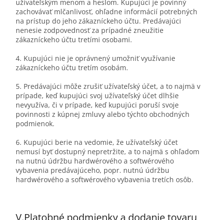
užívateľským menom a heslom. Kupujúci je povinný
zachovávať mlčanlivosť, ohľadne informácií potrebných
na prístup do jeho zákazníckeho účtu. Predávajúci
nenesie zodpovednosť za prípadné zneužitie
zákazníckeho účtu tretími osobami.
4. Kupujúci nie je oprávnený umožniť využívanie
zákazníckeho účtu tretím osobám.
5. Predávajúci môže zrušiť užívateľský účet, a to najmä v
prípade, keď kupujúci svoj užívateľský účet dlhšie
nevyužíva, či v prípade, keď kupujúci poruší svoje
povinnosti z kúpnej zmluvy alebo týchto obchodných
podmienok.
6. Kupujúci berie na vedomie, že užívateľský účet
nemusí byť dostupný nepretržite, a to najmä s ohľadom
na nutnú údržbu hardwérového a softwérového
vybavenia predávajúceho, popr. nutnú údržbu
hardwérového a softwérového vybavenia tretích osôb.
V.
Platobné podmienky a dodanie tovaru