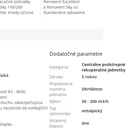
eračné jednotky
Renovent Excellent
Sky 150/200
a Renovent Sky sú
ilter triedy účinne
štandardne vybavené
 pachy a častice
vstavaným predohrevom,
o 3 μm. Vďaka
ktorý umožňuje chod
 filtru budú...
jednotky v režime
rovnotlakého vetrania...
Dodatočné parametre
Centrálne podstropné
Kategória
:
rekuperačné jednotky
pická
Záruka
:
5 rokov
Pripojovacie
rozmery
DN160mm
nosť 83 - 86%)
potrubia
:
kami
Výkon
:
50 - 200 m3/h
vzduchu zabezpečujúca
 nezávisle od vonkajších
Typ
entalpický
výmenníka
:
Vstavaný
áno
klapka
bypass
: