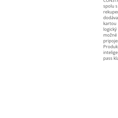
CONSTA
spolu 
rekupe
dodávan
kartou
logický
možné v
pripoj
Produk
inteli
pass kl