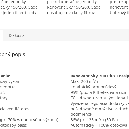
ačné jednotky
pre rekuperačné jednotky
pre rekup
t Sky 150/200. Sada
Renovent Sky 150/200. Sada
Renovent 
 jeden filter triedy
obsahuje dva kusy filtrov
Uhlíkový f
vé filtre zachytávajú
triedy G4. Prachové filtre
zachytáva
väčšie ako 10-
triedy ISO Coarse (prachové
menšie ak
...
filtre G3 / G4)...
uhlíkovému
Diskusia
obný popis
enie:
Renovent Sky 200 Plus Ental
ový výkon:
Max. 200 m³/h
menníka:
Entalpický protiprúdový
sť:
95% (podľa PHI efektívna účin
tory:
EC s dozadu zahnutými lopat
Vyvážená regulácia dodávky 
cia ventilátorov:
požadované množstvo vzduchu
podmienok
 (pri 70% vzduchového výkonu):
36W pri 125 m³/h (50 Pa)
obtok (by-pass):
Automatický – 100% obtoková 