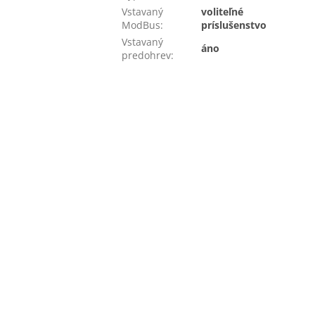
Vstavaný
voliteľné
ModBus
:
príslušenstvo
Vstavaný
áno
predohrev
: