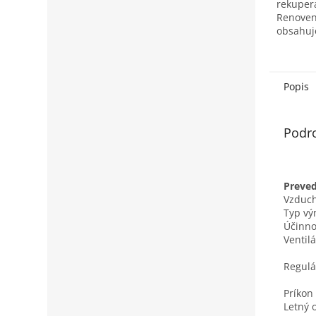
rekuper
Renoven
obsahuje
F7. Peľo
častice 
200 μm. 
Popis
Podr
Preved
Vzduch
Typ vý
Účinno
Ventilá
Regulá
Príkon
Letný 