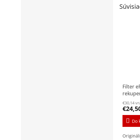
Súvisia
Filter 
rekupe
Renove
€30,14 v
€24,5
Do 
Originál