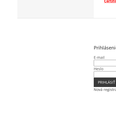
Certif
Z
á
p
ä
t
Prihláseni
i
e
E-mail
Heslo
PRIHLÁSIŤ
Nová registr