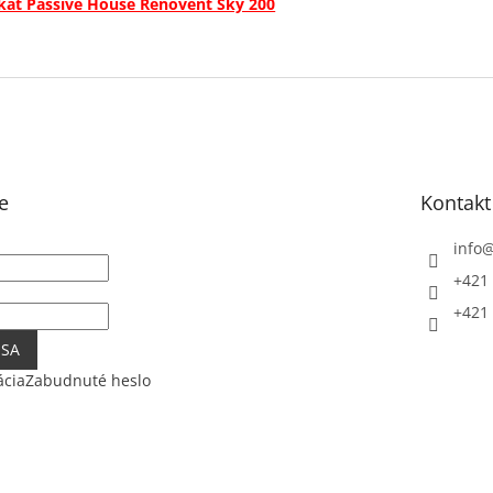
ikát Passive House Renovent Sky 200
e
Kontakt
info
+421 
+421 
 SA
ácia
Zabudnuté heslo