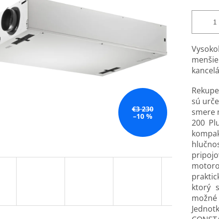
Vysoko
menši
kancelá
Rekupe
sú urče
€3 230
smere n
–10 %
200 Pl
kompak
hlučno
pripoj
motor
prakti
ktorý s
možné 
Jedno