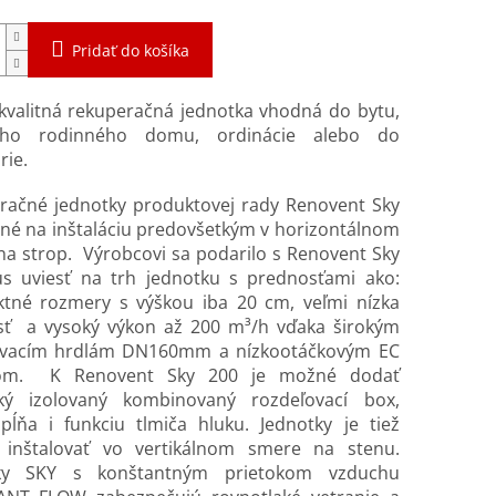
Pridať do košíka
kvalitná rekuperačná jednotka vhodná do bytu,
eho rodinného domu, ordinácie alebo do
rie.
račné jednotky produktovej rady Renovent Sky
né na inštaláciu predovšetkým v horizontálnom
a strop. Výrobcovi sa podarilo s Renovent Sky
us uviesť na trh jednotku s prednosťami ako:
tné rozmery s výškou iba 20 cm, veľmi nízka
sť a vysoký výkon až 200 m³/h vďaka širokým
ovacím hrdlám DN160mm a nízkootáčkovým EC
om. K Renovent Sky 200 je možné dodať
cký izolovaný kombinovaný rozdeľovací box,
pĺňa i funkciu tlmiča hluku. Jednotky je tiež
inštalovať vo vertikálnom smere na stenu.
tky SKY s konštantným prietokom vzduchu