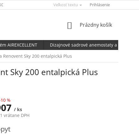
KONFIGURÁTOR AERFLUX
Veľkosť textu
UBBINK KALKULAČKA NETESNOSTI POTRU
Prihlásenie
NÁKUPNÝ
Prázdny košík
KOŠÍK
tém AIREXCELLENT
Dizajnové sadrové anemostaty a ventily
 Renovent Sky 200 entalpická Plus
t Sky 200 entalpická Plus
–10 %
907
/ ks
61 vrátane DPH
ová
pyt