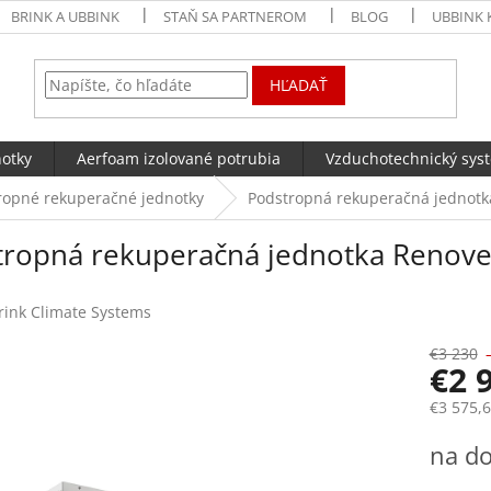
BRINK A UBBINK
STAŇ SA PARTNEROM
BLOG
UBBINK 
HĽADAŤ
notky
Aerfoam izolované potrubia
Vzduchotechnický sys
ropné rekuperačné jednotky
Podstropná rekuperačná jednotka
ropná rekuperačná jednotka Renoven
rink Climate Systems
€3 230
€2 
€3 575,
Jednotk
na do
cena: