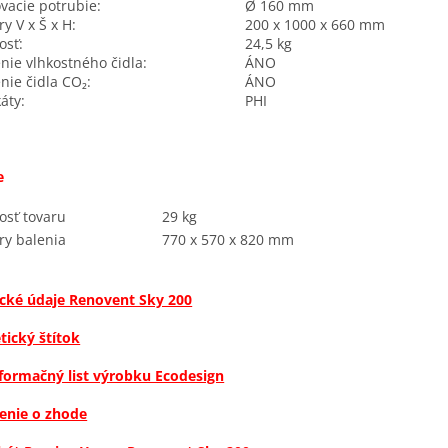
ovacie potrubie:
Ø 160 mm
y V x Š x H:
200 x 1000 x 660 mm
osť:
24,5 kg
enie vlhkostného čidla:
ÁNO
nie čidla CO₂:
ÁNO
káty:
PHI
e
sť tovaru
29 kg
y balenia
770 x 570 x 820 mm
cké údaje Renovent Sky 200
tický štítok
formačný list výrobku Ecodesign
enie o zhode