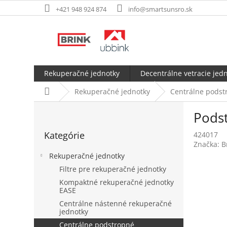
Prejsť
+421 948 924 874
info@smartsunsro.sk
na
obsah
Rekuperačné jednotky
Decentrálne vetracie jed
Domov
Rekuperačné jednotky
Centrálne podst
B
Podst
o
Preskočiť
č
Kategórie
424017
kategórie
n
Značka:
B
ý
Rekuperačné jednotky
p
Filtre pre rekuperačné jednotky
a
Kompaktné rekuperačné jednotky
n
EASE
e
Centrálne nástenné rekuperačné
l
jednotky
Centrálne podstropné