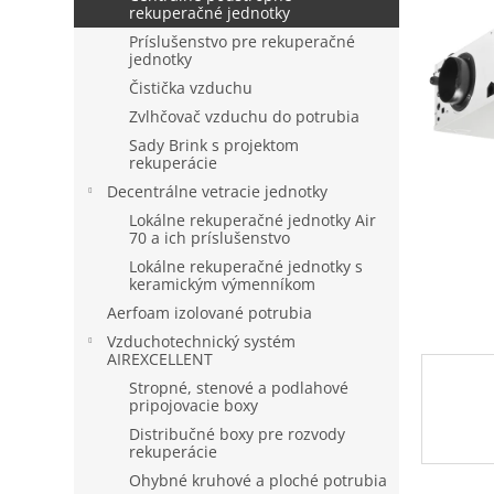
rekuperačné jednotky
Príslušenstvo pre rekuperačné
jednotky
Čistička vzduchu
Zvlhčovač vzduchu do potrubia
Sady Brink s projektom
rekuperácie
Decentrálne vetracie jednotky
Lokálne rekuperačné jednotky Air
70 a ich príslušenstvo
Lokálne rekuperačné jednotky s
keramickým výmenníkom
Aerfoam izolované potrubia
Vzduchotechnický systém
AIREXCELLENT
Stropné, stenové a podlahové
pripojovacie boxy
Distribučné boxy pre rozvody
rekuperácie
Ohybné kruhové a ploché potrubia