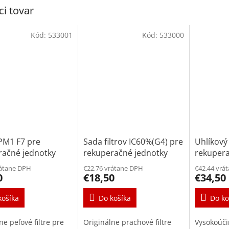
ci tovar
Kód:
533001
Kód:
533000
ePM1 F7 pre
Sada filtrov IC60%(G4) pre
Uhlíkový 
račné jednotky
rekuperačné jednotky
rekupera
nt Sky 150/200
Renovent Sky 150/200
Renovent
rátane DPH
€22,76 vrátane DPH
€42,44 vrá
0
€18,50
€34,50
košíka
Do košíka
Do ko
ne peľové filtre pre
Originálne prachové filtre
Vysokoúčin