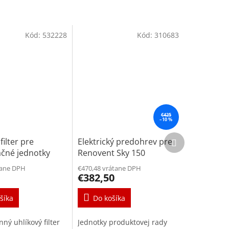
Kód:
532228
Kód:
310683
€425
–10 %
Ďalší
filter pre
Elektrický predohrev pre
produkt
čné jednotky
Renovent Sky 150
 Sky 150/200
tane DPH
€470,48 vrátane DPH
€382,50
šíka
Do košíka
ný uhlíkový filter
Jednotky produktovej rady