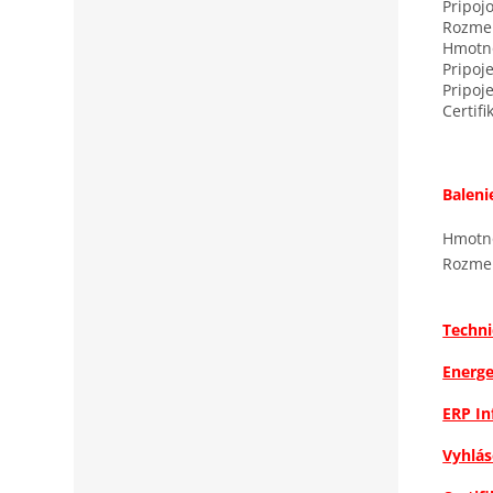
Pripoj
Rozmer
Hmotn
Pripoj
Pripoje
Certifi
Baleni
Hmotno
Rozmer
Techni
Energe
ERP In
Vyhlás