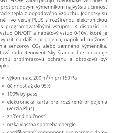
NT FLOW zabezpečujú rovnotlaké vetranie a
s protiprúdovým výmenníkom najvyššiu účinnosť
rácie tepla z odpadového vzduchu. Jednotky sú
é i vo verzii PLUS s rozšírenou elektronickou
 s programovateľnými vstupmi. K dispozícii je
 vstup ON/OFF a napäťový vstup 0-10V, ktoré je
yužiť na ďalšie pripojenia, napríklad možnosť
enia senzorov CO₂ alebo zemného výmenníka.
tová rada Renovent Sky štandardne obsahuje
gentnú protimrazovú ochranu a obtokovú by-
apku.
výkon max. 200 m³/h pri 150 Pa
účinnosť až do 95%
100% by-pass
elektronická karta pre rozšírené pripojenia
(verzia Plus)
znížená hlučnosť
nízka vlastná spotreba energie
certifikovaný komponent pre pasívne domy