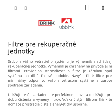
Prejsť
NÁKUPN
na
obsah
KOŠÍK
Filtre pre rekuperačné
jednotky
Srdcom vášho vetracieho systému je výmenník nachádzaj
rekuperačnej jednotke. Výmenník je chránený na prívode aj 
filtrami. Pravidelná starostlivosť o filtre je zárukou spo
systému na dlhé časové obdobie. Navyše čisté filtre pre
minimálny odpor vo vašom vetracom systéme a zárove
spotrebu zariadenia.
Udržujte vaše zariadenie v perfektnom stave a dodržujte p
dobu čistenia a výmeny filtrov. Vďaka čistým filtrom Brink 
domáce prostredie čisté a energeticky úsporné.