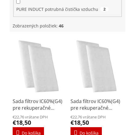
PURE INDUCT potrubná čistička vzduchu
2
Zobrazených položiek:
46
V
ý
p
i
s
p
r
o
d
u
Sada filtrov IC60%(G4)
Sada filtrov IC60%(G4)
k
pre rekuperačné
pre rekuperačné
t
jednotky Renovent Sky
jednotky Sky 300
€22,76 vrátane DPH
€22,76 vrátane DPH
o
150/200
€18,50
€18,50
v
Do košíka
Do košíka