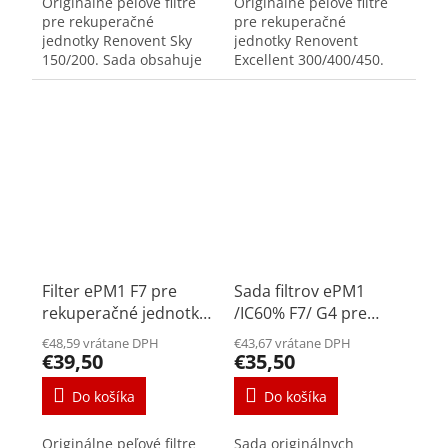
Originálne peľové filtre
Originálne peľové filtre
pre rekuperačné
pre rekuperačné
jednotky Renovent Sky
jednotky Renovent
150/200. Sada obsahuje
Excellent 300/400/450.
jeden filter triedy F7.
Sada obsahuje jeden
Peľové filtre zachytávajú
filter triedy F7. Peľové
častice väčšie ako 10-
filtre zachytávajú častice
200 μm. ...
väčšie ako...
Filter ePM1 F7 pre
Sada filtrov ePM1
rekuperačné jednotky
/IC60% F7/ G4 pre
Renovent Excellent
rekuperačné jednotky
€48,59 vrátane DPH
€43,67 vrátane DPH
180
Renovent Sky 300
€39,50
€35,50
Do košíka
Do košíka
Originálne peľové filtre
Sada originálnych