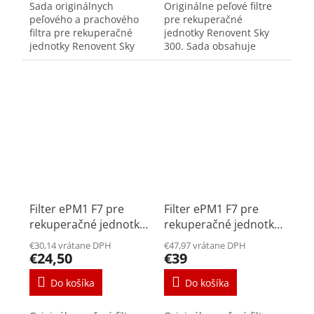
Sada originálnych
Originálne peľové filtre
peľového a prachového
pre rekuperačné
filtra pre rekuperačné
jednotky Renovent Sky
jednotky Renovent Sky
300. Sada obsahuje
150/200. Peľový filter sa
jeden filter triedy F7.
umiestňuje na prívode
Peľové filtre zachytávajú
čerstvého vzduchu a
častice väčšie ako...
prachový na odťahu z...
Filter ePM1 F7 pre
Filter ePM1 F7 pre
rekuperačné jednotky
rekuperačné jednotky
Renovent Sky 150/200
Renovent Excellent
€30,14 vrátane DPH
€47,97 vrátane DPH
300/400/450
€24,50
€39
Do košíka
Do košíka