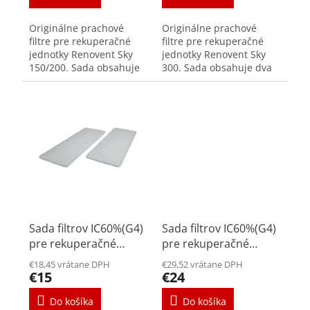
Originálne prachové
Originálne prachové
filtre pre rekuperačné
filtre pre rekuperačné
jednotky Renovent Sky
jednotky Renovent Sky
150/200. Sada obsahuje
300. Sada obsahuje dva
dva kusy filtrov triedy G4.
kusy filtrov triedy G4.
Prachové filtre triedy ISO
Prachové filtre triedy ISO
Coarse (prachové filtre
Coarse (prachové filtre
G3 / G4)...
G3 / G4)...
Sada filtrov IC60%(G4)
Sada filtrov IC60%(G4)
pre rekuperačné
pre rekuperačné
jednotky Renovent
jednotky Renovent
€18,45 vrátane DPH
€29,52 vrátane DPH
Excellent 300/400/450
Excellent 180
€15
€24
Do košíka
Do košíka