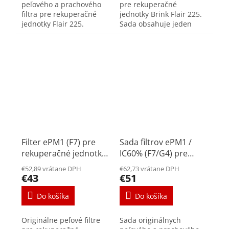
peľového a prachového
pre rekuperačné
filtra pre rekuperačné
jednotky Brink Flair 225.
jednotky Flair 225.
Sada obsahuje jeden
Peľový filter sa
filter triedy F7. Peľové
umiestňuje na prívode
filtre zachytávajú častice
čerstvého vzduchu a
väčšie ako 10-200 μm. ...
prachový na odťahu z...
Filter ePM1 (F7) pre
Sada filtrov ePM1 /
rekuperačné jednotky
IC60% (F7/G4) pre
Flair 325/400
rekuperačné jednotky
€52,89 vrátane DPH
€62,73 vrátane DPH
Flair 325/400
€43
€51
Do košíka
Do košíka
Originálne peľové filtre
Sada originálnych