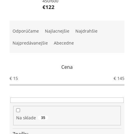
450/600
€122
R
a
Odporúčame
Najlacnejšie
Najdrahšie
d
e
Najpredávanejšie
Abecedne
n
i
e
Cena
p
r
€
15
€
145
o
d
u
k
t
o
Na sklade
35
v