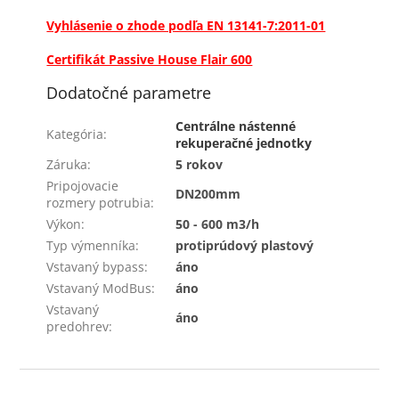
Vyhlásenie o zhode podľa EN 13141-7:2011-01
Certifikát Passive House Flair 600
Dodatočné parametre
Centrálne nástenné
Kategória
:
rekuperačné jednotky
Záruka
:
5 rokov
Pripojovacie
DN200mm
rozmery potrubia
:
Výkon
:
50 - 600 m3/h
Typ výmenníka
:
protiprúdový plastový
Vstavaný bypass
:
áno
Vstavaný ModBus
:
áno
Vstavaný
áno
predohrev
:
Z
á