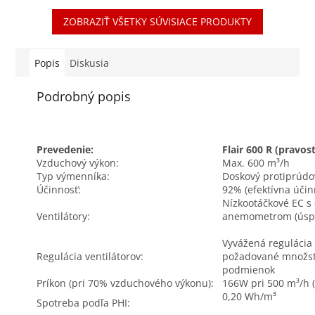
existujúceho vetracieho
senzor kedykoľvek.
ZOBRAZIŤ VŠETKY SÚVISIACE PRODUKTY
systému Brink. Senzor
Nadčasový dizajn bude
meria...
vhodný do...
Popis
Diskusia
Podrobný popis
Prevedenie:
Flair 600 R (pravos
Vzduchový výkon:
Max. 600 m³/h
Typ výmenníka:
Doskový protiprúd
Účinnosť:
92% (efektívna účin
Nízkootáčkové EC s
Ventilátory:
anemometrom (úspor
Vyvážená reguláci
Regulácia ventilátorov:
požadované množstv
podmienok
Príkon (pri 70% vzduchového výkonu):
166W pri 500 m³/h (
0,20 Wh/m³
Spotreba podľa PHI: