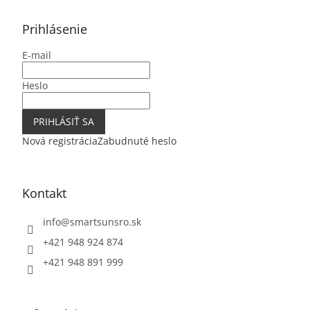
p
ä
Prihlásenie
t
E-mail
i
e
Heslo
PRIHLÁSIŤ SA
Nová registrácia
Zabudnuté heslo
Kontakt
info
@
smartsunsro.sk
+421 948 924 874
+421 948 891 999