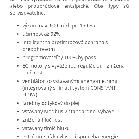
alebo protiprúdové entalpické. Oba typy sú
servisovateľné.
výkon max. 600 m³/h pri 150 Pa
účinnosť až 92%
inteligentná protimrazová ochrana s
predohrevom
programovateľný 100% by-pass
EC motory s vyváženou reguláciou - znížená
hlučnosť
ventilátor so vstavanými anemometrami
(integrovaný snímací systém CONSTANT
FLOW)
farebný dotykový displej
vstavaný Modbus v štandardnej výbave
znížená hlučnosť
vstavaný tlmič hluku
extrémne nízka vlastná spotreba energie