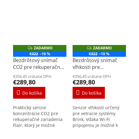
ZADARMO
ZADARMO
Z
Z
A
A
€322
–10 %
€322
–10 %
D
D
Bezdrôtový snímač
Bezdrôtový snímač
A
A
R
R
CO2 pre rekuperačné
vlhkosti pre
M
M
jednotky Flair
rekuperačné jednotky
O
O
€356,45 vrátane DPH
€356,45 vrátane DPH
Flair
€289,80
€289,80
Do košíka
Do košíka
Praktický senzor
Senzor vlhkosti určený
koncentrácie CO2 pre
pre vetracie systémy
rekuperačné zariadenia
Brink. Vďaka Wi-Fi
Flair, ktorý je možné
pripojeniu je možné k
vďaka technológii Wi-Fi
rekuperačným
doplniť aj do
jednotkám Flair doplniť