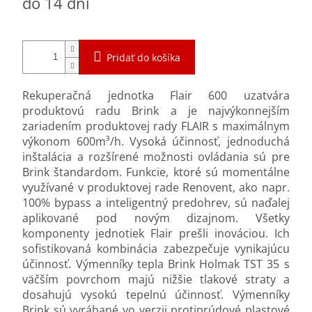
do 14 dní
cena:
Pridať do košíka
Rekuperačná jednotka Flair 600 uzatvára
produktovú radu Brink a je najvýkonnejším
zariadením produktovej rady FLAIR s maximálnym
výkonom 600m³/h. Vysoká účinnosť, jednoduchá
inštalácia a rozšírené možnosti ovládania sú pre
Brink štandardom. Funkcie, ktoré sú momentálne
využívané v produktovej rade Renovent, ako napr.
100% bypass a inteligentný predohrev, sú naďalej
aplikované pod novým dizajnom. Všetky
komponenty jednotiek Flair prešli inováciou. Ich
sofistikovaná kombinácia zabezpečuje vynikajúcu
účinnosť. Výmenníky tepla Brink Holmak TST 35 s
väčším povrchom majú nižšie tlakové straty a
dosahujú vysokú tepelnú účinnosť. Výmenníky
Brink sú vyrábané vo verzii protiprúdové plastové