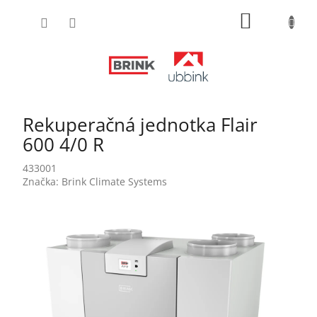
Prejsť
NÁKUPN
na
obsah
KOŠÍK
Rekuperačná jednotka Flair
600 4/0 R
433001
Značka:
Brink Climate Systems