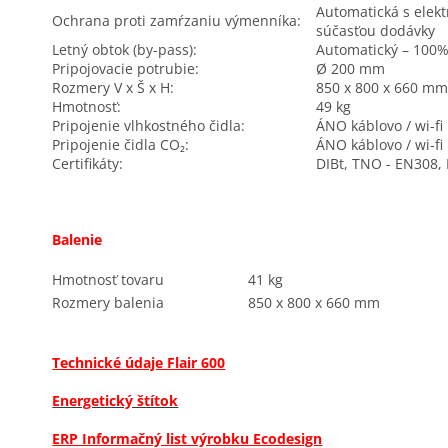
Automatická s elek
Ochrana proti zamŕzaniu výmenníka:
súčasťou dodávky
Letný obtok (by-pass):
Automatický – 100%
Pripojovacie potrubie:
Ø 200 mm
Rozmery V x Š x H:
850 x 800 x 660 m
Hmotnosť:
49 kg
Pripojenie vlhkostného čidla:
ÁNO
káblovo / wi-fi
Pripojenie čidla CO₂:
ÁNO
káblovo / wi-fi
Certifikáty:
DIBt, TNO - EN308,
Balenie
Hmotnosť tovaru
41 kg
Rozmery balenia
850 x 800 x 660 mm
Technické údaje Flair 600
Energetický štítok
ERP Informačný list výrobku
Ecodesign