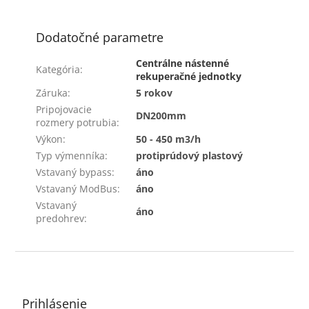
Dodatočné parametre
Centrálne nástenné
Kategória
:
rekuperačné jednotky
Záruka
:
5 rokov
Pripojovacie
DN200mm
rozmery potrubia
:
Výkon
:
50 - 450 m3/h
Typ výmenníka
:
protiprúdový plastový
Vstavaný bypass
:
áno
Vstavaný ModBus
:
áno
Vstavaný
áno
predohrev
:
Z
á
p
ä
Prihlásenie