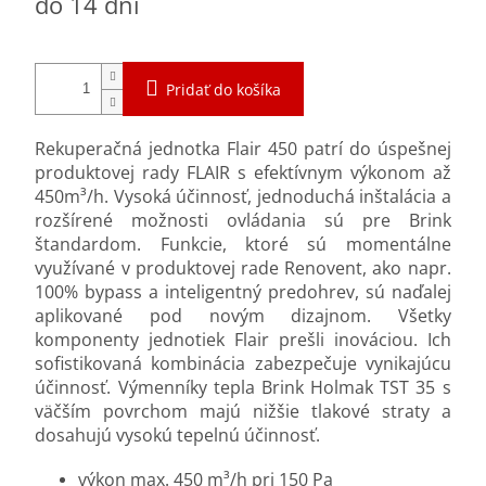
do 14 dní
cena:
Pridať do košíka
Rekuperačná jednotka Flair 450 patrí do úspešnej
produktovej rady FLAIR s efektívnym výkonom až
450m³/h. Vysoká účinnosť, jednoduchá inštalácia a
rozšírené možnosti ovládania sú pre Brink
štandardom. Funkcie, ktoré sú momentálne
využívané v produktovej rade Renovent, ako napr.
100% bypass a inteligentný predohrev, sú naďalej
aplikované pod novým dizajnom. Všetky
komponenty jednotiek Flair prešli inováciou. Ich
sofistikovaná kombinácia zabezpečuje vynikajúcu
účinnosť. Výmenníky tepla Brink Holmak TST 35 s
väčším povrchom majú nižšie tlakové straty a
dosahujú vysokú tepelnú účinnosť.
výkon max. 450 m³/h pri 150 Pa