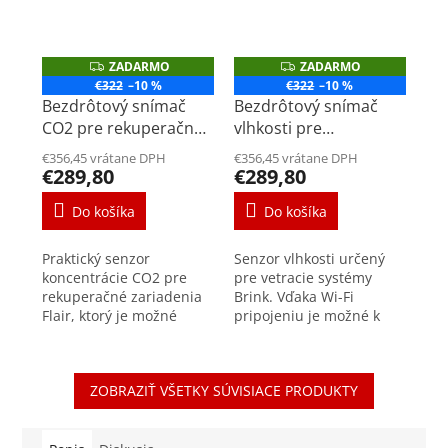
ZADARMO
ZADARMO
Z
Z
A
A
€322
–10 %
€322
–10 %
D
D
Bezdrôtový snímač
Bezdrôtový snímač
A
A
R
R
CO2 pre rekuperačné
vlhkosti pre
M
M
jednotky Flair
rekuperačné jednotky
O
O
€356,45 vrátane DPH
€356,45 vrátane DPH
Flair
€289,80
€289,80
Do košíka
Do košíka
Praktický senzor
Senzor vlhkosti určený
koncentrácie CO2 pre
pre vetracie systémy
rekuperačné zariadenia
Brink. Vďaka Wi-Fi
Flair, ktorý je možné
pripojeniu je možné k
vďaka technológii Wi-Fi
rekuperačným
doplniť aj do
jednotkám Flair doplniť
existujúceho vetracieho
senzor kedykoľvek.
ZOBRAZIŤ VŠETKY SÚVISIACE PRODUKTY
systému Brink. Senzor
Nadčasový dizajn bude
meria...
vhodný do...