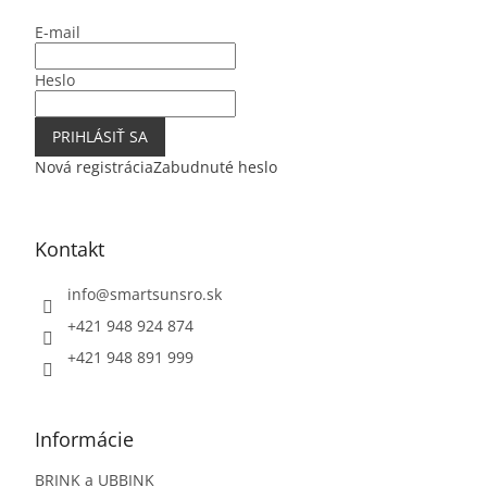
t
E-mail
i
e
Heslo
PRIHLÁSIŤ SA
Nová registrácia
Zabudnuté heslo
Kontakt
info
@
smartsunsro.sk
+421 948 924 874
+421 948 891 999
Informácie
BRINK a UBBINK