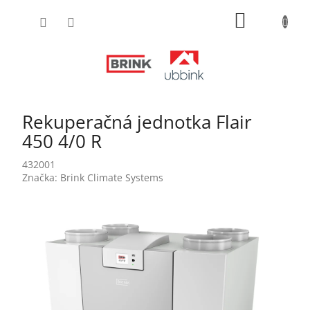
Prejsť
NÁKUPN
na
obsah
KOŠÍK
Rekuperačná jednotka Flair
450 4/0 R
432001
Značka:
Brink Climate Systems