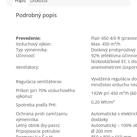
Popis
Diskusia
Podrobný popis
Prevedenie:
Flair 450 4/0 R (pravo
Vzduchový výkon:
Max. 450 m³/h
Typ výmenníka:
Doskový protiprúdový
Účinnosť:
92% (efektívna účinno
Nízkootáčkové EC s d
Ventilátory:
anemometrom (úsporne
Vyvážená regulácia d
Regulácia ventilátorov:
množstvo vzduchu nez
Príkon (pri 70% vzduchového
192W pri 450 m³/h (60
výkonu):
0,20 Wh/m³
Spotreba podľa PHI:
Ochrana proti zamŕzaniu
Automatická s elektr
výmenníka:
dodávky
Letný obtok (by-pass):
Automatický – 100% o
Pripojovacie potrubie:
Ø 200 mm
Rozmery V x Š x H:
850 x 800 x 660 mm