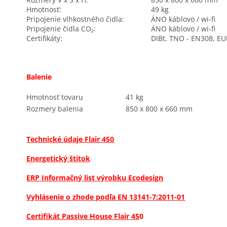
Hmotnosť:
49 kg
Pripojenie vlhkostného čidla:
ÁNO
káblovo / wi-fi
Pripojenie čidla CO₂:
ÁNO
káblovo / wi-fi
Certifikáty:
DIBt, TNO - EN308, E
Balenie
Hmotnosť tovaru
41 kg
Rozmery balenia
850 x 800 x 660 mm
Technické údaje Flair 450
Energetický štítok
ERP Informačný list výrobku
Ecodesign
Vyhlásenie o zhode podľa EN 13141-7:2011-01
Certifikát Passive House Flair 45
0