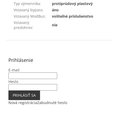
Typ výmenníka
:
protiprúdový plastový
Vstavaný bypass
:
áno
Vstavaný ModBus
:
voliteľné príslušenstvo
Vstavaný
nie
predohrev
:
Z
á
p
ä
Prihlásenie
t
E-mail
i
e
Heslo
PRIHLÁSIŤ SA
Nová registrácia
Zabudnuté heslo