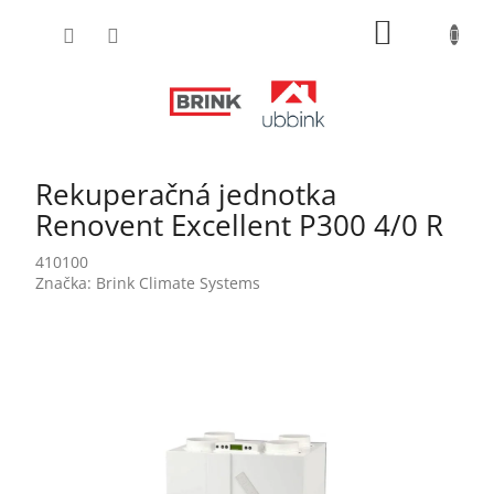
Prejsť
NÁKUPN
na
obsah
KOŠÍK
Rekuperačná jednotka
Renovent Excellent P300 4/0 R
410100
Značka:
Brink Climate Systems