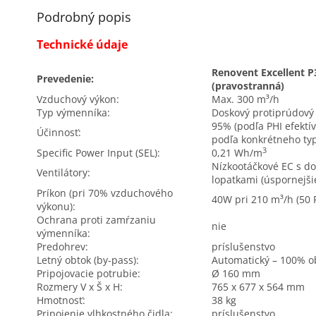
Podrobný popis
Technické údaje
Renovent Excellent P
Prevedenie:
(pravostranná)
Vzduchový výkon:
Max. 300 m³/h
Typ výmenníka:
Doskový protiprúdový
95% (podľa PHI efektí
Účinnosť:
podľa konkrétneho ty
3
Specific Power Input (SEL):
0,21 Wh/m
Nízkootáčkové EC s d
Ventilátory:
lopatkami (úspornejšie
Príkon (pri 70% vzduchového
40W pri 210 m³/h (50 
výkonu):
Ochrana proti zamŕzaniu
nie
výmenníka:
Predohrev:
príslušenstvo
Letný obtok (by-pass):
Automatický – 100% o
Pripojovacie potrubie:
Ø 160 mm
Rozmery V x Š x H:
765 x 677 x 564 mm
Hmotnosť:
38 kg
Pripojenie vlhkostného čidla:
príslušenstvo