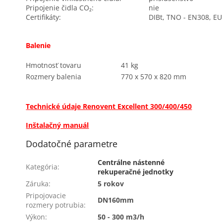
Pripojenie čidla CO₂:
nie
Certifikáty:
DIBt, TNO - EN308, 
Balenie
Hmotnosť tovaru
41 kg
Rozmery balenia
770 x 570 x 820 mm
Technické údaje Renovent Excellent 300/400/450
Inštalačný manuál
Dodatočné parametre
Centrálne nástenné
Kategória
:
rekuperačné jednotky
Záruka
:
5 rokov
Pripojovacie
DN160mm
rozmery potrubia
:
Výkon
:
50 - 300 m3/h