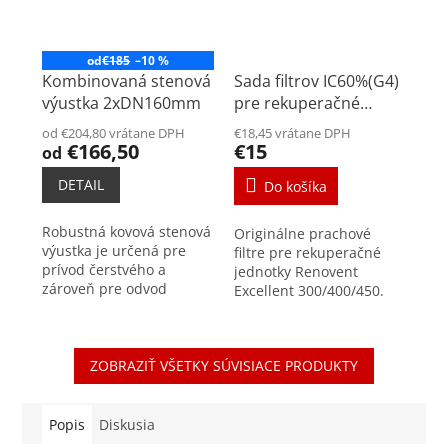
od
€185
–10 %
Kombinovaná stenová
Sada filtrov IC60%(G4)
výustka 2xDN160mm
pre rekuperačné
jednotky Renovent
od €204,80 vrátane DPH
€18,45 vrátane DPH
Excellent 300/400/450
€166,50
€15
od
DETAIL
Do košíka
Robustná kovová stenová
Originálne prachové
výustka je určená pre
filtre pre rekuperačné
prívod čerstvého a
jednotky Renovent
zároveň pre odvod
Excellent 300/400/450.
znehodnoteného
Sada obsahuje dva kusy
vzduchu. Kompaktné
filtrov triedy G3.
rozmery šetria priestor v
Prachové filtre triedy ISO
interiéri, umožňujú
ZOBRAZIŤ VŠETKY SÚVISIACE PRODUKTY
Coarse (prachové filtre...
použiť kratšie...
Popis
Diskusia