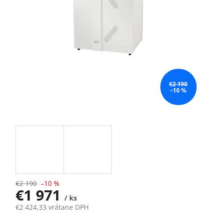
€2 190
–10 %
€2 190
–10 %
€1 971
/ ks
€2 424,33 vrátane DPH