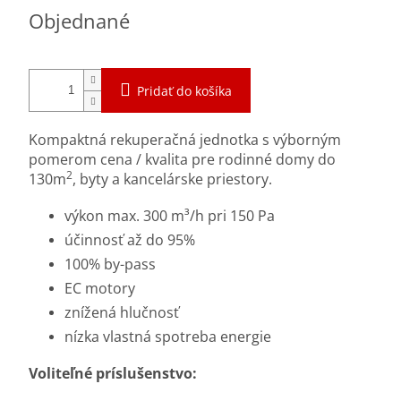
Jednotková
Objednané
cena:
Pridať do košíka
Kompaktná rekuperačná jednotka s výborným
pomerom cena / kvalita pre rodinné domy do
2
130m
, byty a kancelárske priestory.
výkon max. 300 m³/h pri 150 Pa
účinnosť až do 95%
100% by-pass
EC motory
znížená hlučnosť
nízka vlastná spotreba energie
Voliteľné príslušenstvo: