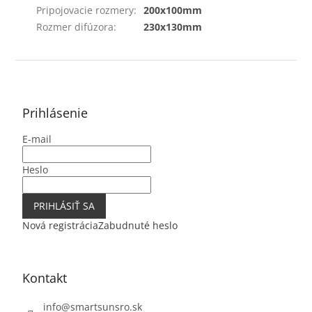
Pripojovacie rozmery
:
200x100mm
Rozmer difúzora
:
230x130mm
Z
á
p
ä
Prihlásenie
t
E-mail
i
e
Heslo
PRIHLÁSIŤ SA
Nová registrácia
Zabudnuté heslo
Kontakt
info
@
smartsunsro.sk