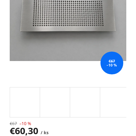
€67
–10 %
€67
–10 %
€60,30
/ ks