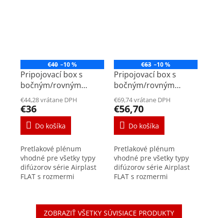
€40
–10 %
€63
–10 %
Pripojovací box s
Pripojovací box s
bočným/rovným
bočným/rovným
pripojením
pripojením
€44,28 vrátane DPH
€69,74 vrátane DPH
1xDN90mm,
1xDN75mm,
€36
€56,70
200x100x100
200x100x100
Do košíka
Do košíka
Pretlakové plénum
Pretlakové plénum
vhodné pre všetky typy
vhodné pre všetky typy
difúzorov série Airplast
difúzorov série Airplast
FLAT s rozmermi
FLAT s rozmermi
200x100mm. Produktová
200x100mm. Produktová
rada je navrhnutá
rada je navrhnutá
špeciálne pre aplikáciu
špeciálne pre aplikáciu
ZOBRAZIŤ VŠETKY SÚVISIACE PRODUKTY
do stien, vhodná je i do...
do stien, vhodná je i do...