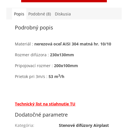
Popis
Podobné (8)
Diskusia
Podrobný popis
Materiál :
nerezová oceľ AISI 304 matná hr. 10/10
Rozmer difúzora :
230x130mm
Pripojovací rozmer :
200x100mm
3
Prietok pri 3m/s :
53 m
/h
Technický list na stiahnutie TU
Dodatočné parametre
Kategória
:
Stenové difúzory Airplast