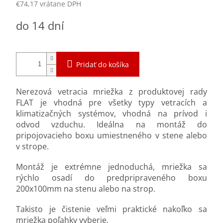
€74,17 vrátane DPH
Jednotková
do 14 dní
cena:
Pridať do košíka
Nerezová vetracia mriežka z produktovej rady
FLAT je vhodná pre všetky typy vetracích a
klimatizačných systémov, vhodná na prívod i
odvod vzduchu. Ideálna na montáž do
pripojovacieho boxu umiestneného v stene alebo
v strope.
Montáž je extrémne jednoduchá, mriežka sa
rýchlo osadí do predpripraveného boxu
200x100mm na stenu alebo na strop.
Takisto je čistenie veľmi praktické nakoľko sa
mriežka poľahky vyberie.