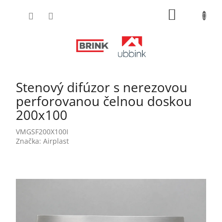
Prejsť
NÁKUPN
na
obsah
KOŠÍK
Stenový difúzor s nerezovou
perforovanou čelnou doskou
200x100
VMGSF200X100I
Značka:
Airplast