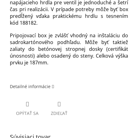
napájacieho hrdla pre ventil je jednoduché a šetrí
čas pri realizácii.
V prípade potreby môže byť box
predĺžený vďaka praktickému hrdlu s tesnením
kód 188182.
Pripojovací box je zvlášť vhodný na inštaláciu do
sadrokartónového podhľadu. Môže byť taktiež
zaliaty do betónovej stropnej dosky (certifikát
únosnosti) alebo osadený do steny. Celková výška
prvku je 187mm.
Detailné informácie
OPÝTAŤ SA
ZDIEĽAŤ
Súvisiaci tovar