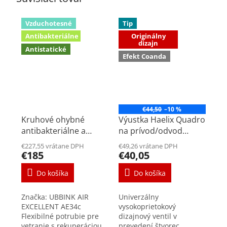
Vzduchotesné
Tip
Antibakteriálne
Originálny
dizajn
Antistatické
Efekt Coanda
€44,50
–10 %
Kruhové ohybné
Výustka Haelix Quadro
antibakteriálne a
na prívod/odvod
antistatické potrubie
vzduchu DN125mm
€227,55 vrátane DPH
€49,26 vrátane DPH
UBBINK DN75mm 50m
€185
€40,05
Do košíka
Do košíka
Značka: UBBINK AIR
Univerzálny
EXCELLENT AE34c
vysokoprietokový
Flexibilné potrubie pre
dizajnový ventil v
vetranie s rekuperáciou
prevedení štvorec