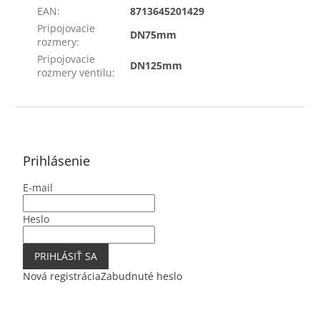
EAN
:
8713645201429
Pripojovacie
DN75mm
rozmery
:
Pripojovacie
DN125mm
rozmery ventilu
:
Z
á
p
ä
Prihlásenie
t
E-mail
i
e
Heslo
PRIHLÁSIŤ SA
Nová registrácia
Zabudnuté heslo