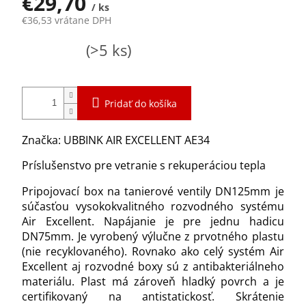
€29,70
/ ks
€36,53 vrátane DPH
Jednotková
Skladom
(>5 ks)
cena:
Pridať do košíka
Značka: UBBINK AIR EXCELLENT AE34
Príslušenstvo pre vetranie s rekuperáciou tepla
Pripojovací box na tanierové ventily DN125mm je
súčasťou vysokokvalitného rozvodného systému
Air Excellent. Napájanie je pre jednu hadicu
DN75mm. Je vyrobený výlučne z prvotného plastu
(nie recyklovaného). Rovnako ako celý systém Air
Excellent aj rozvodné boxy sú z antibakteriálneho
materiálu. Plast má zároveň hladký povrch a je
certifikovaný na antistatickosť. Skrátenie