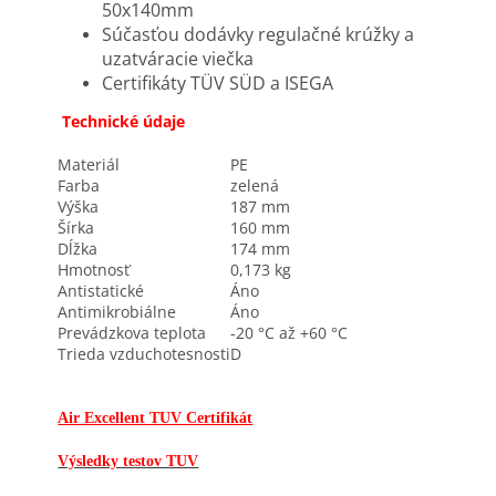
50x140mm
Súčasťou dodávky regulačné krúžky a
uzatváracie viečka
Certifikáty TÜV SÜD a ISEGA
Technické údaje
Materiál
PE
Farba
zelená
Výška
187 mm
Šírka
160 mm
Dĺžka
174 mm
Hmotnosť
0,173 kg
Antistatické
Áno
Antimikrobiálne
Áno
Prevádzkova teplota
-20 °C až +60 °C
Trieda vzduchotesnosti
D
Air Excellent TUV Certifikát
Výsledky testov TUV