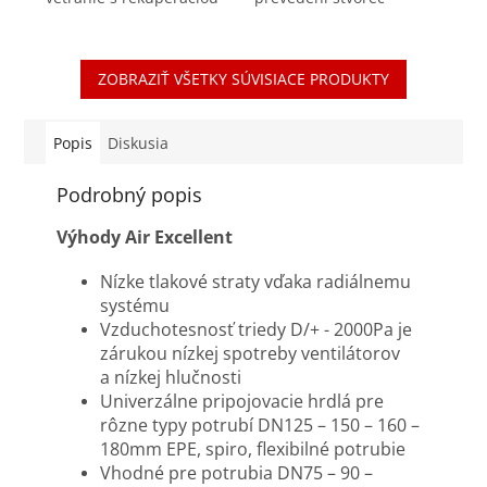
tepla Vysokokvalitné
zabezpečí dostatočný
ohybné antibakteriálne a
prívod a odvod vzduchu.
antimikrobiálne potrubie
Jednoduchá montáž do
ZOBRAZIŤ VŠETKY SÚVISIACE PRODUKTY
s vonkajším priemerom...
potrubí DN125mm
osadených v strope alebo
v...
Popis
Diskusia
Podrobný popis
Výhody Air Excellent
Nízke tlakové straty vďaka radiálnemu
systému
Vzduchotesnosť triedy D/+ - 2000Pa je
zárukou nízkej spotreby ventilátorov
a nízkej hlučnosti
Univerzálne pripojovacie hrdlá pre
rôzne typy potrubí DN125 – 150 – 160 –
180mm EPE, spiro, flexibilné potrubie
Vhodné pre potrubia DN75 – 90 –