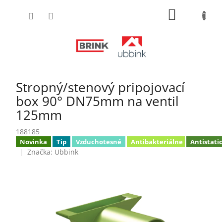
Prejsť
NÁKUPN
na
obsah
KOŠÍK
Stropný/stenový pripojovací
box 90° DN75mm na ventil
125mm
188185
Novinka
Tip
Vzduchotesné
Antibakteriálne
Antistati
Značka:
Ubbink