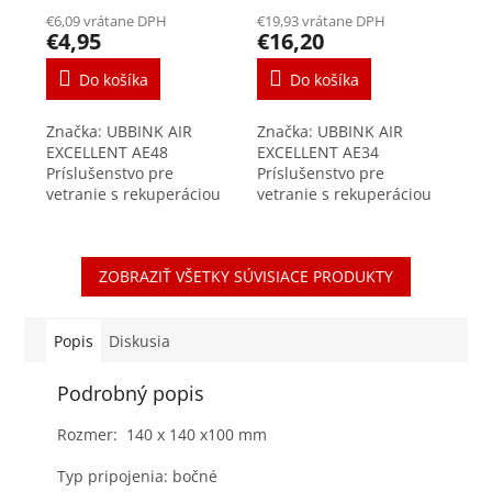
€6,09 vrátane DPH
€19,93 vrátane DPH
€4,95
€16,20
Do košíka
Do košíka
Značka: UBBINK AIR
Značka: UBBINK AIR
EXCELLENT AE48
EXCELLENT AE34
Príslušenstvo pre
Príslušenstvo pre
vetranie s rekuperáciou
vetranie s rekuperáciou
tepla Adaptér určený pre
tepla Nízke tlakové straty
napojenie potrubia
vďaka radiálnemu
AE48c rozmer DN90mm
systému Vzduchotesnosť
ZOBRAZIŤ VŠETKY SÚVISIACE PRODUKTY
na akýkoľvek rozvodný
triedy D/+ - 2000Pa je...
box z rady...
Popis
Diskusia
Podrobný popis
Rozmer: 140 x 140 x100 mm
Typ pripojenia: bočné