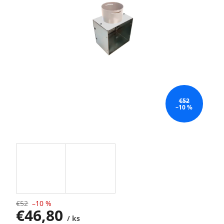
€52
–10 %
€52
–10 %
€46,80
/ ks