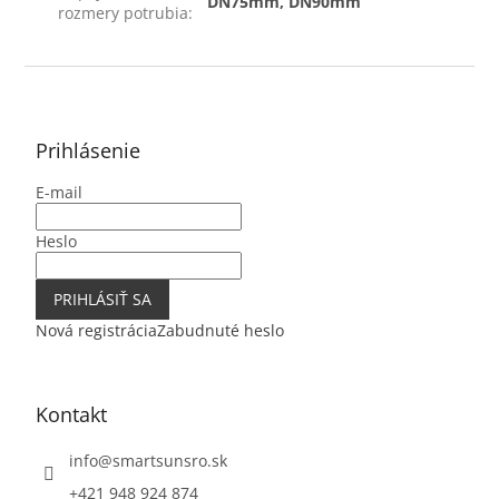
DN75mm, DN90mm
rozmery potrubia
:
Z
á
p
ä
Prihlásenie
t
E-mail
i
e
Heslo
PRIHLÁSIŤ SA
Nová registrácia
Zabudnuté heslo
Kontakt
info
@
smartsunsro.sk
+421 948 924 874