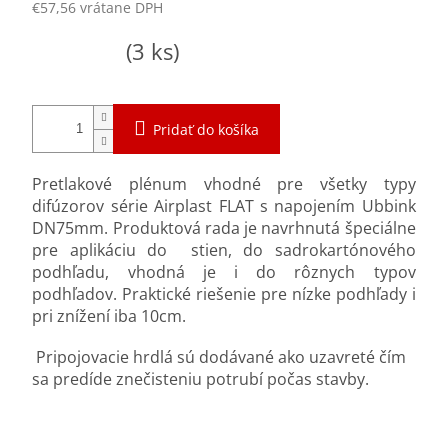
€57,56 vrátane DPH
Jednotková
Skladom
(3 ks)
cena:
Pridať do košíka
Pretlakové plénum vhodné pre všetky typy
difúzorov série Airplast FLAT s napojením Ubbink
DN75mm. Produktová rada je navrhnutá špeciálne
pre aplikáciu do stien, do sadrokartónového
podhľadu, vhodná je i do rôznych typov
podhľadov. Praktické riešenie pre nízke podhľady i
pri znížení iba 10cm.
Pripojovacie hrdlá sú dodávané ako uzavreté čím
sa predíde znečisteniu potrubí počas stavby.