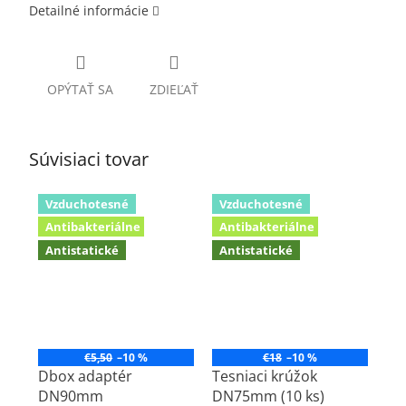
Detailné informácie
OPÝTAŤ SA
ZDIEĽAŤ
Súvisiaci tovar
Vzduchotesné
Vzduchotesné
Antibakteriálne
Antibakteriálne
Antistatické
Antistatické
€5,50
–10 %
€18
–10 %
Dbox adaptér
Tesniaci krúžok
DN90mm
DN75mm (10 ks)