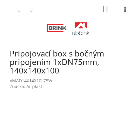
Prejsť
NÁKUPN
na
obsah
KOŠÍK
Pripojovací box s bočným
pripojením 1xDN75mm,
140x140x100
VMAD14X14X10L75W
Značka:
Airplast