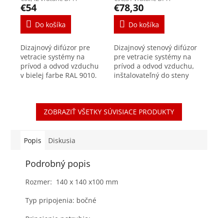
€54
€78,30
Do košíka
Do košíka
Dizajnový difúzor pre
Dizajnový stenový difúzor
vetracie systémy na
pre vetracie systémy na
prívod a odvod vzduchu
prívod a odvod vzduchu,
v bielej farbe RAL 9010.
inštalovateľný do steny
Vhodný na montáž do
ako aj do podhľadu.
boxu umiestneného v
Nerezová čelná krytka
stene. Súčasťou dodávky
dodáva difúzoru
ZOBRAZIŤ VŠETKY SÚVISIACE PRODUKTY
je praktický montážny...
nadčasový...
Popis
Diskusia
Podrobný popis
Rozmer: 140 x 140 x100 mm
Typ pripojenia: bočné