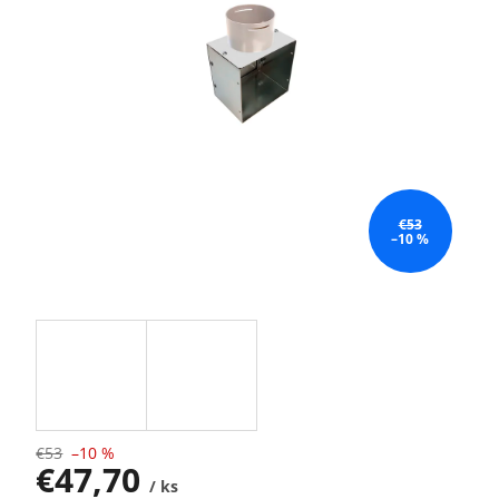
€53
–10 %
€53
–10 %
€47,70
/ ks