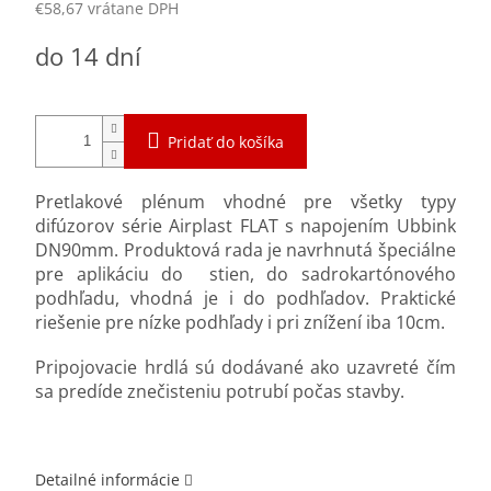
€58,67 vrátane DPH
Jednotková
do 14 dní
cena:
Pridať do košíka
Pretlakové plénum vhodné pre všetky typy
difúzorov série Airplast FLAT s napojením Ubbink
DN90mm. Produktová rada je navrhnutá špeciálne
pre aplikáciu do stien, do sadrokartónového
podhľadu, vhodná je i do podhľadov. Praktické
riešenie pre nízke podhľady i pri znížení iba 10cm.
Pripojovacie hrdlá sú dodávané ako uzavreté čím
sa predíde znečisteniu potrubí počas stavby.
Detailné informácie