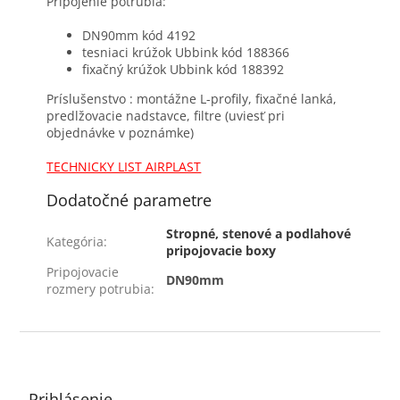
Pripojenie potrubia:
DN90mm kód 4192
tesniaci krúžok Ubbink kód 188366
fixačný krúžok Ubbink kód 188392
Príslušenstvo : montážne L-profily, fixačné lanká,
predlžovacie nadstavce, filtre (uviesť pri
objednávke v poznámke)
TECHNICKY LIST AIRPLAST
Dodatočné parametre
Stropné, stenové a podlahové
Kategória
:
pripojovacie boxy
Pripojovacie
DN90mm
rozmery potrubia
:
Z
á
p
ä
Prihlásenie