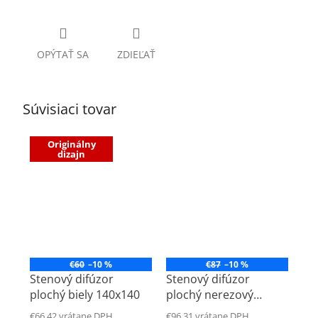
OPÝTAŤ SA
ZDIEĽAŤ
Súvisiaci tovar
Originálny
dizajn
€60
–10 %
€87
–10 %
Stenový difúzor
Stenový difúzor
plochý biely 140x140
plochý nerezový
140x140
€66,42 vrátane DPH
€96,31 vrátane DPH