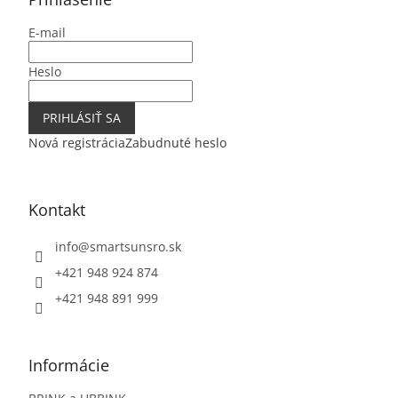
t
E-mail
i
e
Heslo
PRIHLÁSIŤ SA
Nová registrácia
Zabudnuté heslo
Kontakt
info
@
smartsunsro.sk
+421 948 924 874
+421 948 891 999
Informácie