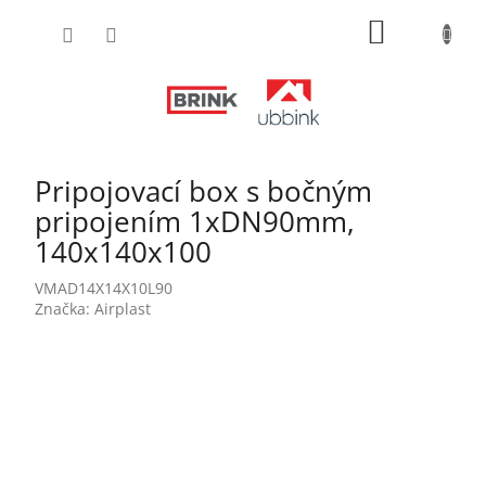
Prejsť
NÁKUPN
na
obsah
KOŠÍK
Pripojovací box s bočným
pripojením 1xDN90mm,
140x140x100
VMAD14X14X10L90
Značka:
Airplast