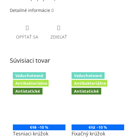
Detailné informácie
OPÝTAŤ SA
ZDIEĽAŤ
Súvisiaci tovar
Vzduchotesné
Vzduchotesné
Antibakteriálne
Antibakteriálne
Antistatické
Antistatické
€18
–10 %
€12
–10 %
Tesniaci krúžok
Fixačný krúžok