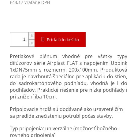
€43,17 vrátane DPH
Jednotková
Momentálne nedostupné
cena:
Pridať do košíka
Pretlakové plénum vhodné pre všetky typy
difúzorov série Airplast FLAT s napojením Ubbink
1xDN75mm s rozmermi 200x100mm. Produktová
rada je navrhnutá špeciálne pre aplikáciu do stien,
do sadrokartónového podhľadu, vhodná je i do
podhľadov. Praktické riešenie pre nízke podhľady i
pri znížení iba 10cm.
Pripojovacie hrdlá sú dodávané ako uzavreté čím
sa predíde znečisteniu potrubí počas stavby.
Typ pripojenia: univerzálne (možnosť bočného i
rovného pripojenia)