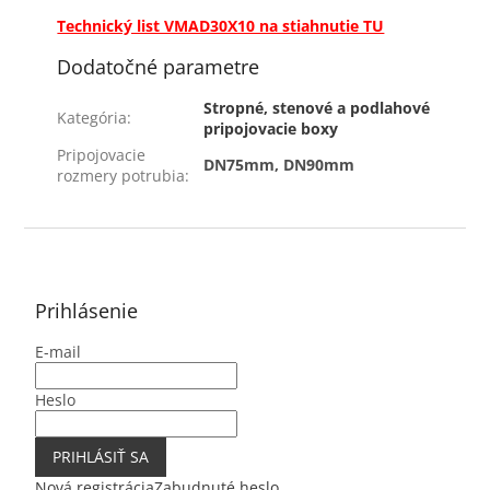
Technický list VMAD30X10 na stiahnutie TU
Dodatočné parametre
Stropné, stenové a podlahové
Kategória
:
pripojovacie boxy
Pripojovacie
DN75mm, DN90mm
rozmery potrubia
:
Z
á
p
ä
Prihlásenie
t
E-mail
i
e
Heslo
PRIHLÁSIŤ SA
Nová registrácia
Zabudnuté heslo