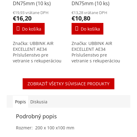
DN75mm (10 ks)
DN75mm (10 ks)
€19,93 vrátane DPH
€13,28 vrátane DPH
€16,20
€10,80
Do košíka
Do košíka
Značka: UBBINK AIR
Značka: UBBINK AIR
EXCELLENT AE34
EXCELLENT AE34
Príslušenstvo pre
Príslušenstvo pre
vetranie s rekuperáciou
vetranie s rekuperáciou
tepla Nízke tlakové straty
tepla Praktický fixačný
vďaka radiálnemu
krúžok zaisťujúci
systému Vzduchotesnosť
vzduchotesný spoj
ZOBRAZIŤ VŠETKY SÚVISIACE PRODUKTY
triedy D/+ - 2000Pa je...
rozvodného systému Air
Excellent. Click...
Popis
Diskusia
Podrobný popis
Rozmer: 200 x 100 x100 mm