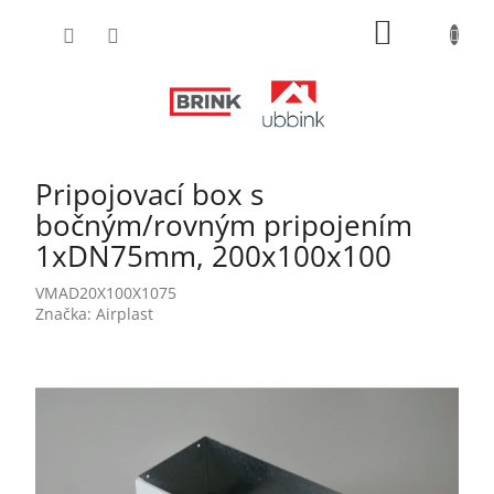
Prejsť
NÁKUPN
na
obsah
KOŠÍK
Pripojovací box s
bočným/rovným pripojením
1xDN75mm, 200x100x100
VMAD20X100X1075
Značka:
Airplast