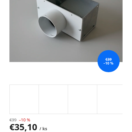
€39
–10 %
€39
–10 %
€35,10
/ ks