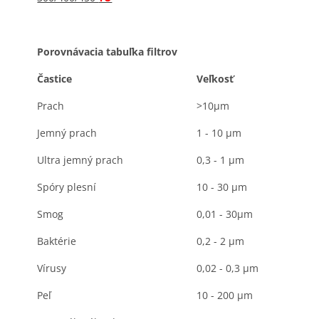
Porovnávacia tabuľka filtrov
Častice
Veľkosť
Prach
>10μm
Jemný prach
1 - 10 μm
Ultra jemný prach
0,3 - 1 μm
Spóry plesní
10 - 30 μm
Smog
0,01 - 30μm
Baktérie
0,2 - 2 μm
Vírusy
0,02 - 0,3 μm
Peľ
10 - 200 μm