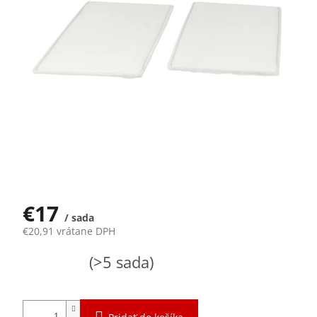
€17
/ sada
€20,91 vrátane DPH
Jednotková
Skladom
(>5 sada)
cena: