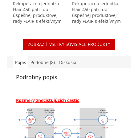
Rekuperačná jednotka
Rekuperačná jednotka
Flair 450 patrí do
Flair 450 patrí do
úspešnej produktovej
úspešnej produktovej
rady FLAIR s efektívnym
rady FLAIR s efektívnym
výkonom až 450m³/h.
výkonom až 450m³/h.
Vysoká účinnosť,
Vysoká účinnosť,
jednoduchá inštalácia a
jednoduchá inštalácia a
ZOBRAZIŤ VŠETKY SÚVISIACE PRODUKTY
rozšírené možnosti
rozšírené možnosti
ovládania sú...
ovládania sú...
Popis
Podobné (8)
Diskusia
Podrobný popis
Rozmery znečisťujúcich častíc