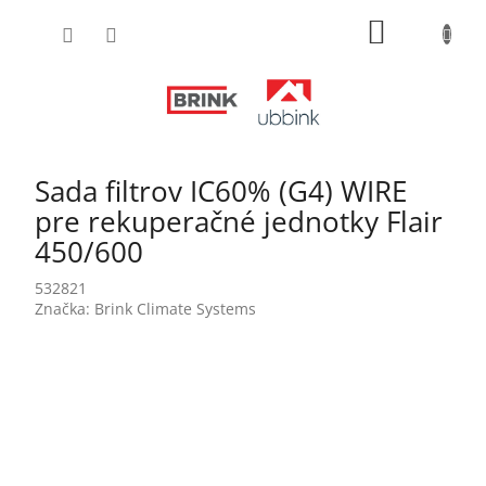
Prejsť
NÁKUPN
na
obsah
KOŠÍK
Sada filtrov IC60% (G4) WIRE
pre rekuperačné jednotky Flair
450/600
532821
Značka:
Brink Climate Systems