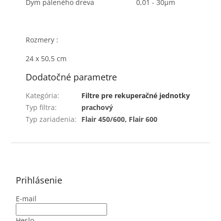
Dym páleného dreva
0,01 - 30μm
Rozmery :
24 x 50,5 cm
Dodatočné parametre
Kategória
:
Filtre pre rekuperačné jednotky
Typ filtra
:
prachový
Typ zariadenia
:
Flair 450/600, Flair 600
Z
á
p
ä
Prihlásenie
t
E-mail
i
e
Heslo