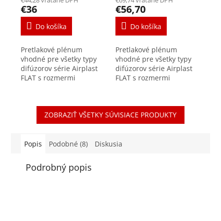
€44,28 vrátane DPH
€69,74 vrátane DPH
1xDN90mm,
1xDN75mm,
€36
€56,70
200x100x100
200x100x100
Do košíka
Do košíka
Pretlakové plénum
Pretlakové plénum
vhodné pre všetky typy
vhodné pre všetky typy
difúzorov série Airplast
difúzorov série Airplast
FLAT s rozmermi
FLAT s rozmermi
200x100mm. Produktová
200x100mm. Produktová
rada je navrhnutá
rada je navrhnutá
špeciálne pre aplikáciu
špeciálne pre aplikáciu
ZOBRAZIŤ VŠETKY SÚVISIACE PRODUKTY
do stien, vhodná je i do...
do stien, vhodná je i do...
Popis
Podobné (8)
Diskusia
Podrobný popis