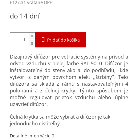
€127,31 vrátane DPH
Jednotková
do 14 dní
cena:
Pridať do košíka
Dizajnový difúzor pre vetracie systémy na prívod a
odvod vzduchu v bielej farbe RAL 9010. Difúzor je
inštalovateľný do steny ako aj do podhľadu, kde
vytvorí s daným povrchom efekt ,,štrbiny''. Telo
difúzora sa skladá z rámu s nastavovateľnými 4
polohami a z čelnej krytky. Týmto spôsobom je
možné regulovať prietok vzduchu alebo úplne
uzavrieť difúzor.
Čelná krytka sa môže vybrať a difúzor je tak
jednoducho čistiteľný.
Detailné informácie