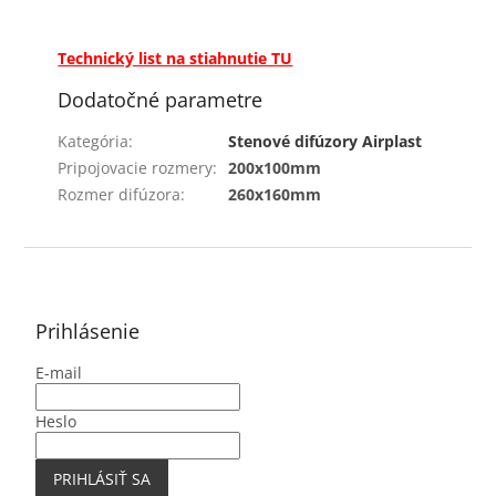
Technický list na stiahnutie TU
Dodatočné parametre
Kategória
:
Stenové difúzory Airplast
Pripojovacie rozmery
:
200x100mm
Rozmer difúzora
:
260x160mm
Z
á
p
ä
Prihlásenie
t
E-mail
i
e
Heslo
PRIHLÁSIŤ SA