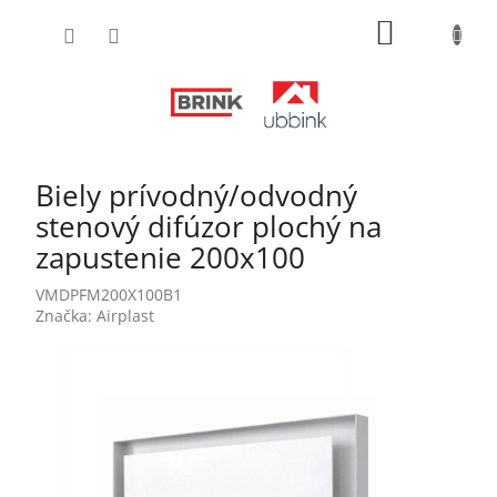
Prejsť
NÁKUPN
na
obsah
KOŠÍK
Biely prívodný/odvodný
stenový difúzor plochý na
zapustenie 200x100
VMDPFM200X100B1
Značka:
Airplast