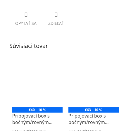
OPÝTAŤ SA
ZDIEĽAŤ
Súvisiaci tovar
€40
–10 %
€63
–10 %
Pripojovací box s
Pripojovací box s
bočným/rovným
bočným/rovným
pripojením
pripojením