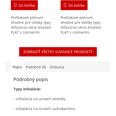
200x100x100
200x100x100
Do košíka
Do košíka
Pretlakové plénum
Pretlakové plénum
vhodné pre všetky typy
vhodné pre všetky typy
difúzorov série Airplast
difúzorov série Airplast
FLAT s rozmermi
FLAT s rozmermi
200x100mm. Produktová
200x100mm. Produktová
rada je navrhnutá
rada je navrhnutá
špeciálne pre aplikáciu
špeciálne pre aplikáciu
ZOBRAZIŤ VŠETKY SÚVISIACE PRODUKTY
do stien, vhodná je i do...
do stien, vhodná je i do...
Popis
Podobné (8)
Diskusia
Podrobný popis
Typy inštalácie:
- inštalácia na úroveň omietky
- inštalácia na úroveň sadrokartónu