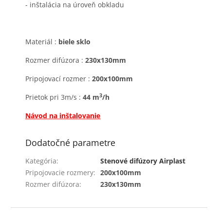
- inštalácia na úroveň obkladu
Materiál :
biele sklo
Rozmer difúzora :
230
x130mm
Pripojovací rozmer :
2
00x100mm
3
Prietok pri 3m/s :
44 m
/h
Návod na inštalovanie
Dodatočné parametre
Kategória
:
Stenové difúzory Airplast
Pripojovacie rozmery
:
200x100mm
Rozmer difúzora
:
230x130mm
Z