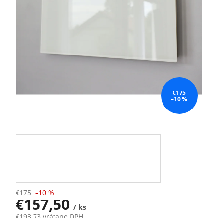
€175
–10 %
€175
–10 %
€157,50
/ ks
€193,73 vrátane DPH