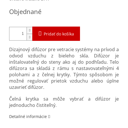
Jednotková
Objednané
cena:
Pridať do košíka
Dizajnový difúzor pre vetracie systémy na prívod a
odvod vzduchu z bieleho skla. Difúzor je
inštalovateľný do steny ako aj do podhľadu. Telo
difúzora sa skladá z rámu s nastavovateľnými 4
polohami a z čelnej krytky. Týmto spôsobom je
možné regulovať prietok vzduchu alebo úplne
uzavrieť difúzor.
Čelná krytka sa môže vybrať a difúzor je
jednoducho čistiteľný.
Detailné informácie