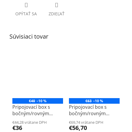
OPÝTAŤ SA
ZDIEĽAŤ
Súvisiaci tovar
€40
–10 %
€63
–10 %
Pripojovací box s
Pripojovací box s
bočným/rovným
bočným/rovným
pripojením
pripojením
€44,28 vrátane DPH
€69,74 vrátane DPH
1xDN90mm,
1xDN75mm,
€36
€56,70