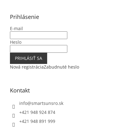
á
p
ä
Prihlásenie
t
E-mail
i
e
Heslo
PRIHLÁSIŤ SA
Nová registrácia
Zabudnuté heslo
Kontakt
info
@
smartsunsro.sk
+421 948 924 874
+421 948 891 999