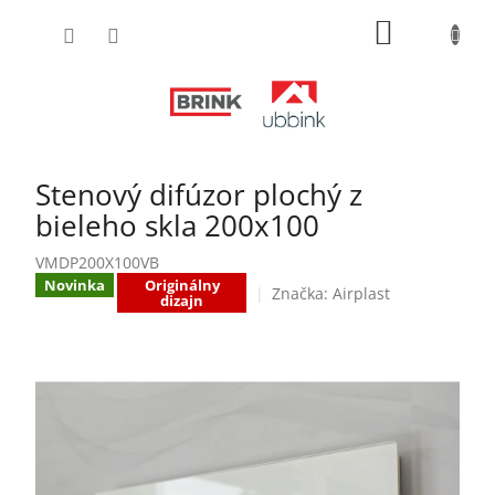
Prejsť
NÁKUPN
na
obsah
KOŠÍK
Stenový difúzor plochý z
bieleho skla 200x100
VMDP200X100VB
Novinka
Originálny
Značka:
Airplast
dizajn