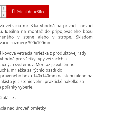
Pridať do košíka
vá vetracia mriežka vhodná na prívod i odvod
u. Ideálna na montáž do pripojovacieho boxu
tneného v stene alebo v strope. Skladom
ovacie rozmery 300x100mm.
 kovová vetracia mriežka z produktovej rady
 vhodná pre všetky typy vetracích a
začných systémov. Montáž je extrémne
chá, mriežka sa rýchlo osadí do
ipraveného boxu 140x140mm na stenu alebo na
Takisto je čistenie veľmi praktické nakoľko sa
 poľahky vyberie.
talácie :
lácia nad úroveň omietky