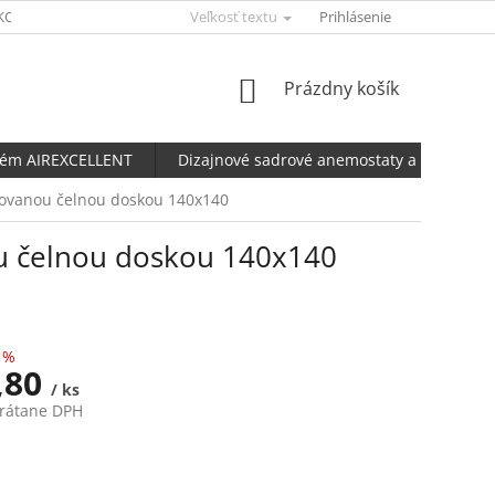
KONFIGURÁTOR AERFLUX
Veľkosť textu
UBBINK KALKULAČKA NETESNOSTI POTRU
Prihlásenie
NÁKUPNÝ
Prázdny košík
KOŠÍK
tém AIREXCELLENT
Dizajnové sadrové anemostaty a ventily
rovanou čelnou doskou 140x140
ou čelnou doskou 140x140
 %
,80
/ ks
vrátane DPH
ová
ntálne nedostupné