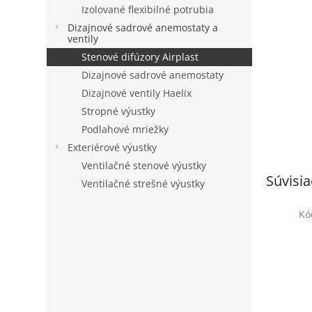
Izolované flexibilné potrubia
Dizajnové sadrové anemostaty a
ventily
Stenové difúzory Airplast
Dizajnové sadrové anemostaty
Dizajnové ventily Haelix
Stropné výustky
Podlahové mriežky
Exteriérové výustky
Ventilačné stenové výustky
Súvisia
Ventilačné strešné výustky
Kó