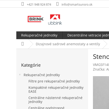
Prejsť
+421 948 924 874
info@smartsunsro.sk
na
obsah
Rekuperačné jednotky
Decentrálne vetracie jed
Domov
Dizajnové sadrové anemostaty a ventily
B
Sten
o
Preskočiť
č
Kategórie
VMGSF140
kategórie
n
Značka:
A
ý
Rekuperačné jednotky
p
Filtre pre rekuperačné jednotky
a
Kompaktné rekuperačné jednotky
n
EASE
e
Centrálne nástenné rekuperačné
l
jednotky
Centrálne podstropné