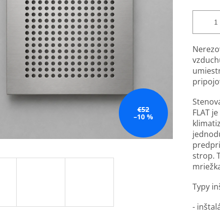
Nerezo
vzduch
umies
pripoj
Stenová
€52
FLAT je
–10 %
klimati
jednodu
predpr
strop. 
mriežka
Typy inš
- inšta