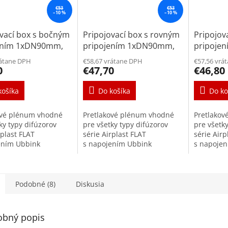
€53
€53
–10 %
–10 %
ovací box s bočným
Pripojovací box s rovným
Pripojov
ením 1xDN90mm,
pripojením 1xDN90mm,
pripoje
0x100
140x140x100
140x140
rátane DPH
€58,67 vrátane DPH
€57,56 vrá
0
€47,70
€46,80
košíka
Do košíka
Do ko
ové plénum vhodné
Pretlakové plénum vhodné
Pretlako
ky typy difúzorov
pre všetky typy difúzorov
pre všetk
rplast FLAT
série Airplast FLAT
série Airp
ením Ubbink
s napojením Ubbink
s napoje
 Produktová rada je
DN90mm. Produktová rada je
DN75mm. 
tá špeciálne pre
navrhnutá špeciálne pre
navrhnutá
u do stien, do...
aplikáciu do stien, do...
aplikáciu 
Podobné (8)
Diskusia
obný popis