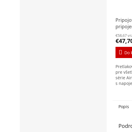
Pripoj
pripoj
140x14
€58,67 v
€47,7
Do 
Pretlak
pre všet
série Ai
s napoj
DN90mm.
navrhnu
aplikáci
Popis
Podr