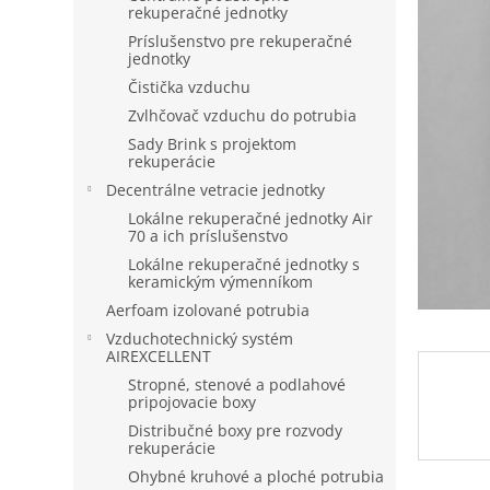
rekuperačné jednotky
Príslušenstvo pre rekuperačné
jednotky
Čistička vzduchu
Zvlhčovač vzduchu do potrubia
Sady Brink s projektom
rekuperácie
Decentrálne vetracie jednotky
Lokálne rekuperačné jednotky Air
70 a ich príslušenstvo
Lokálne rekuperačné jednotky s
keramickým výmenníkom
Aerfoam izolované potrubia
Vzduchotechnický systém
AIREXCELLENT
Stropné, stenové a podlahové
pripojovacie boxy
Distribučné boxy pre rozvody
rekuperácie
Ohybné kruhové a ploché potrubia