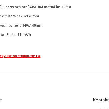
ál :
nerezová oceľ AISI 304 matná hr. 10/10
 difúzora :
170x170mm
ovací rozmer :
140x140mm
3
k pri 3m/s :
31 m
/h
cký list na stiahnutie TU
e
Kontakt