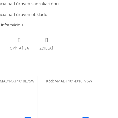
lácia nad úroveň sadrokartónu
lácia nad úroveň obkladu
 informácie
OPÝTAŤ SA
ZDIEĽAŤ
MAD14X14X10L75W
Kód:
VMAD14X14X10P75W