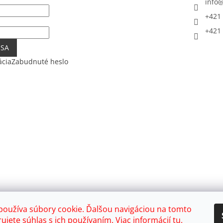
info
+421 
+421 
 SA
ácia
Zabudnuté heslo
používa súbory cookie. Ďalšou navigáciou na tomto
ujete súhlas s ich používaním. Viac informácií
tu
.