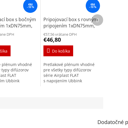
€52
€52
–10 %
–10 %
Ďalší
ací box s bočným
Pripojovací box s rovným
produkt
ním 1xDN75mm,
pripojením 1xDN75mm,
x100
140x140x100
tane DPH
€57,56 vrátane DPH
€46,80
šíka
Do košíka
vé plénum vhodné
Pretlakové plénum vhodné
y typy difúzorov
pre všetky typy difúzorov
last FLAT
série Airplast FLAT
ním Ubbink
s napojením Ubbink
Produktová rada je
DN75mm. Produktová rada je
 špeciálne pre
navrhnutá špeciálne pre
do stien, do...
aplikáciu do stien, do...
Dodatočné p