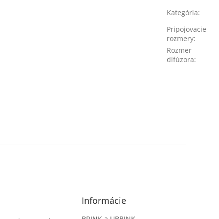
Kategória
:
Pripojovacie
rozmery
:
Rozmer
difúzora
:
Informácie
BRINK a UBBINK