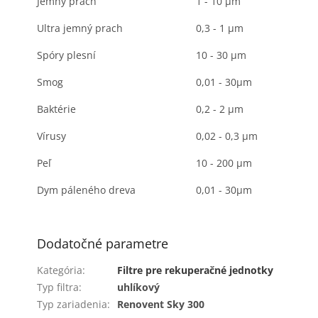
Jemný prach
1 - 10 μm
Ultra jemný prach
0,3 - 1 μm
Spóry plesní
10 - 30 μm
Smog
0,01 - 30μm
Baktérie
0,2 - 2 μm
Vírusy
0,02 - 0,3 μm
Peľ
10 - 200 μm
Dym páleného dreva
0,01 - 30μm
Dodatočné parametre
Kategória
:
Filtre pre rekuperačné jednotky
Typ filtra
:
uhlíkový
Typ zariadenia
:
Renovent Sky 300