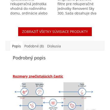
rekuperačná jednotka
filtre pre rekuperačné
vhodná do rodinného
jednotky Renovent Sky
domu, ordinácie alebo
300. Sada obsahuje dva
do kancelárie.
kusy filtrov triedy G4.
Rekuperačné jednotky
Prachové filtre triedy ISO
produktovej rady
Coarse (prachové filtre
ZOBRAZIŤ VŠETKY SÚVISIACE PRODUKTY
Renovent Sky sú určené
G3 / G4)...
na inštaláciu...
Popis
Podobné (8)
Diskusia
Podrobný popis
Ro
zmery znečisťujúcich častíc