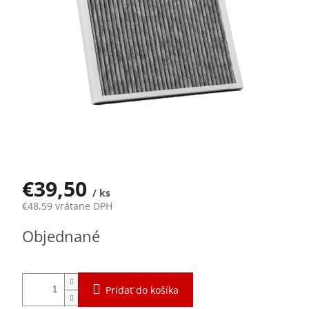
€39,50
/ ks
€48,59 vrátane DPH
Jednotková
Objednané
cena:
Pridať do košíka