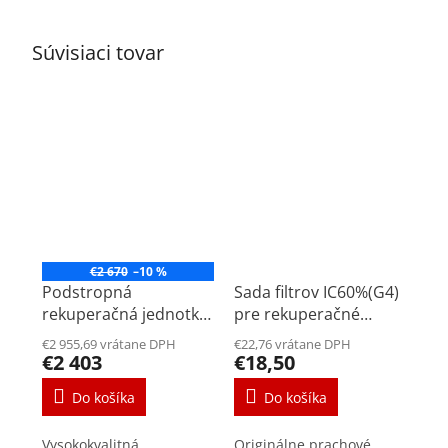
Súvisiaci tovar
€2 670
–10 %
Podstropná
Sada filtrov IC60%(G4)
rekuperačná jednotka
pre rekuperačné
Renovent Sky 300 Plus
jednotky Sky 300
€2 955,69 vrátane DPH
€22,76 vrátane DPH
€2 403
€18,50
Do košíka
Do košíka
Vysokokvalitná
Originálne prachové