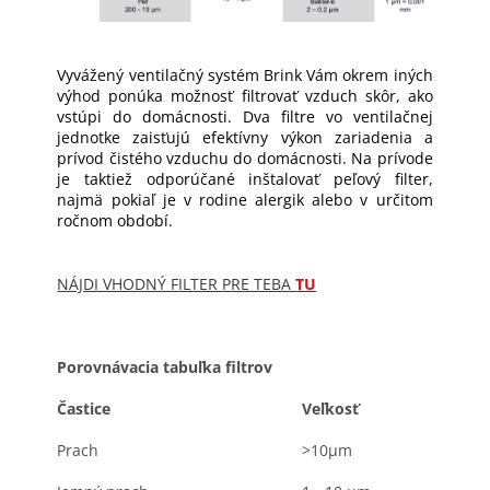
Vyvážený ventilačný systém Brink Vám okrem iných
výhod ponúka možnosť filtrovať vzduch skôr, ako
vstúpi do domácnosti. Dva filtre vo ventilačnej
jednotke zaisťujú efektívny výkon zariadenia a
prívod čistého vzduchu do domácnosti. Na prívode
je taktiež odporúčané inštalovať peľový filter,
najmä pokiaľ je v rodine alergik alebo v určitom
ročnom období.
NÁJDI VHODNÝ FILTER PRE TEBA
TU
Porovnávacia tabuľka filtrov
Častice
Veľkosť
Prach
>10μm