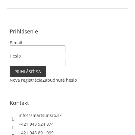
Z
á
p
ä
Prihlásenie
t
E-mail
i
e
Heslo
PRIHLÁSIŤ SA
Nová registrácia
Zabudnuté heslo
Kontakt
info
@
smartsunsro.sk
+421 948 924 874
+421 948 891 999