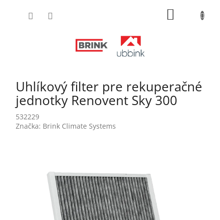
Prejsť
NÁKUPN
na
obsah
KOŠÍK
Uhlíkový filter pre rekuperačné
jednotky Renovent Sky 300
532229
Značka:
Brink Climate Systems