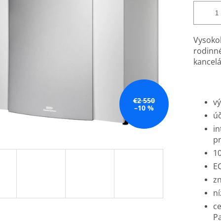
Vysoko
rodinn
kancelá
€2 550
vý
–10 %
úč
in
p
1
EC
zn
ní
ce
Pa