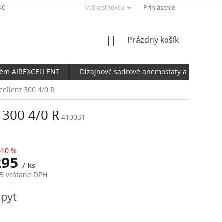
KONFIGURÁTOR AERFLUX
Veľkosť textu
UBBINK KALKULAČKA NETESNOSTI POTRU
Prihlásenie
NÁKUPNÝ
Prázdny košík
KOŠÍK
tém AIREXCELLENT
Dizajnové sadrové anemostaty a ventily
ellent 300 4/0 R
 300 4/0 R
410031
–10 %
295
/ ks
85 vrátane DPH
ová
pyt