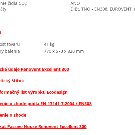
nie čidla CO₂:
ÁNO
káty:
DIBt, TNO - EN308, EUROVENT, 
e
sť tovaru
41 kg
y balenia
770 x 570 x 820 mm
cké údaje Renovent Excellent 300
tický štítok
formačný list výrobku Ecodesign
enie o zhode podľa EN-13141-7:2004 / EN308
enie o zhode
ikát Passive House Renovent Excellent 300