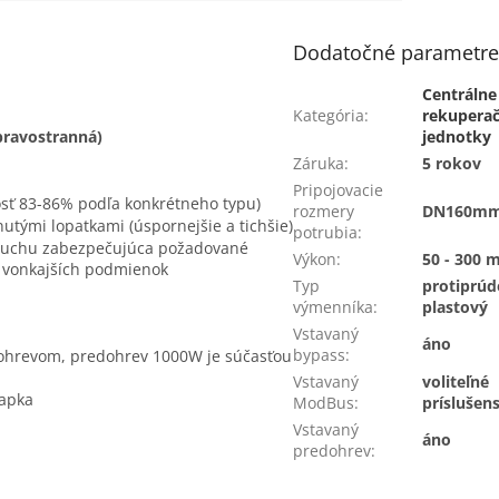
Dodatočné parametr
Centrálne
Kategória
:
rekupera
pravostranná)
jednotky
Záruka
:
5 rokov
Pripojovacie
osť 83-86% podľa konkrétneho typu)
rozmery
DN160m
utými lopatkami (úspornejšie a tichšie)
potrubia
:
zduchu zabezpečujúca požadované
Výkon
:
50 - 300 
 vonkajších podmienok
Typ
protiprú
výmenníka
:
plastový
Vstavaný
áno
bypass
:
dohrevom, predohrev 1000W je súčasťou
Vstavaný
voliteľné
lapka
ModBus
:
príslušen
Vstavaný
áno
predohrev
: