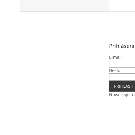
Z
á
p
ä
t
Prihláseni
i
e
E-mail
Heslo
PRIHLÁSIŤ
Nová registr