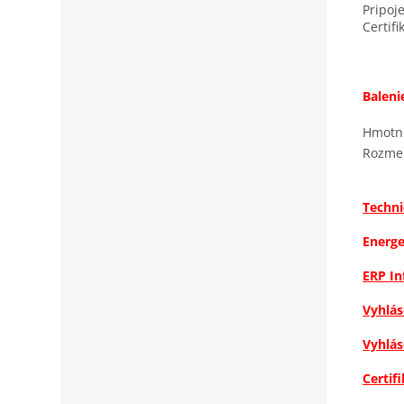
Pripoje
Certifi
Baleni
Hmotno
Rozmer
Techni
Energe
ERP In
Vyhlás
Vyhlás
Certif