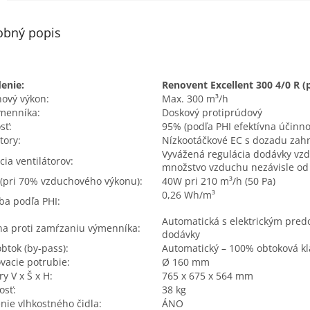
obný popis
enie:
Renovent Excellent 300 4/0 R (
ový výkon:
Max. 300 m³/h
menníka:
Doskový protiprúdový
sť:
95% (podľa PHI efektívna účinn
tory:
Nízkootáčkové EC s dozadu zahn
Vyvážená regulácia dodávky v
cia ventilátorov:
množstvo vzduchu nezávisle od
 (pri 70% vzduchového výkonu):
40W pri 210 m³/h (50 Pa)
0,26 Wh/m³
ba podľa PHI:
Automatická s elektrickým pre
a proti zamŕzaniu výmenníka:
dodávky
obtok (by-pass):
Automatický – 100% obtoková k
ovacie potrubie:
Ø 160 mm
y V x Š x H:
765 x 675 x 564 mm
osť:
38 kg
enie vlhkostného čidla:
ÁNO