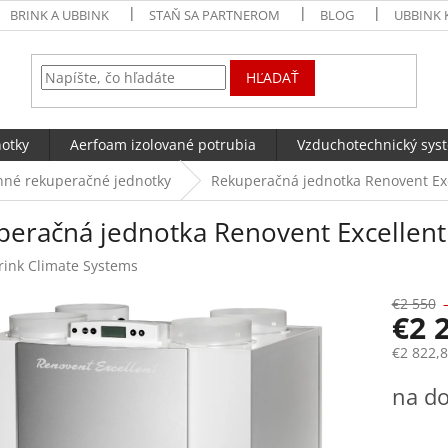
BRINK A UBBINK
STAŇ SA PARTNEROM
BLOG
UBBINK 
HĽADAŤ
notky
Aerfoam izolované potrubia
Vzduchotechnický sys
nné rekuperačné jednotky
Rekuperačná jednotka Renovent Exc
eračná jednotka Renovent Excellent
rink Climate Systems
€2 550
€2 
€2 822,
Jednotk
na do
cena: