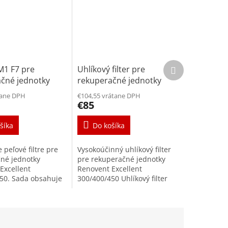
Ďalší
PM1 F7 pre
Uhlíkový filter pre
produkt
čné jednotky
rekuperačné jednotky
 Excellent
Renovent Excellent
tane DPH
€104,55 vrátane DPH
/450
300/400/450
€85
šíka
Do košíka
 peľové filtre pre
Vysokoúčinný uhlíkový filter
né jednotky
pre rekuperačné jednotky
Excellent
Renovent Excellent
50. Sada obsahuje
300/400/450 Uhlíkový filter
er triedy F7. Peľové
účinne zachytáva pachy a
hytávajú častice
častice menšie ako 3 μm.
...
Vďaka uhlíkovému...