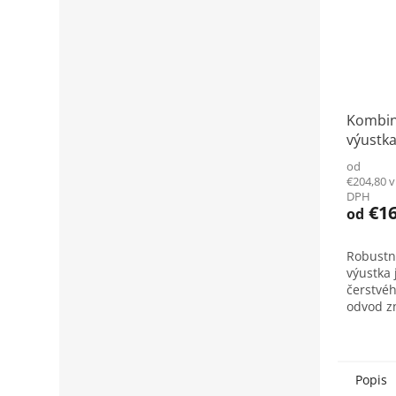
Kombin
výust
od
€204,80 
DPH
€16
od
Robustn
výustka 
čerstvé
odvod z
vzduchu
rozmery 
interiér
kratšie..
Popis