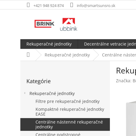
Prejsť
+421 948 924 874
info@smartsunsro.sk
na
obsah
Rekuperačné jednotky
Decentrálne vetracie jed
Domov
Rekuperačné jednotky
Centrálne náste
B
Rekup
o
Preskočiť
č
Kategórie
Značka:
B
kategórie
n
ý
Rekuperačné jednotky
p
Filtre pre rekuperačné jednotky
a
Kompaktné rekuperačné jednotky
n
EASE
e
Centrálne nástenné rekuperačné
l
jednotky
Centrálne podstropné