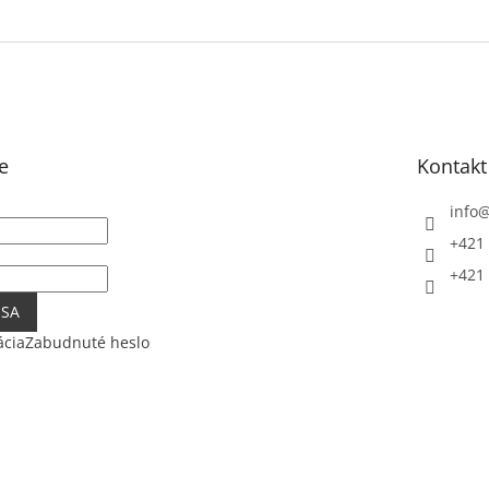
e
Kontakt
info
+421 
+421 
 SA
ácia
Zabudnuté heslo