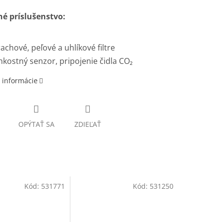
né príslušenstvo:
achové, peľové a uhlíkové filtre
hkostný senzor, pripojenie čidla CO₂
 informácie
OPÝTAŤ SA
ZDIEĽAŤ
Kód:
531771
Kód:
531250