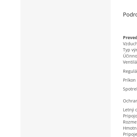
Podr
Preved
Vzduch
Typ vý
Účinno
Ventilá
Regulá
Príkon
Spotre
Ochran
Letný 
Pripoj
Rozmer
Hmotn
Pripoj