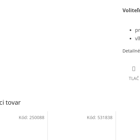
Voliteľ
pr
vl
Detailné
TLAČ
ci tovar
Kód:
250088
Kód:
531838