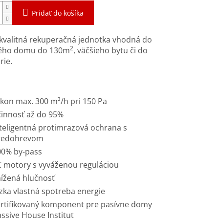
Pridať do košíka
kvalitná rekuperačná jednotka vhodná do
2
ého domu do 130m
, väčšieho bytu či do
rie.
kon max. 300 m³/h pri 150 Pa
innosť až do 95%
teligentná protimrazová ochrana s
redohrevom
00% by-pass
 motory s vyváženou reguláciou
ížená hlučnosť
zka vlastná spotreba energie
rtifikovaný komponent pre pasívne domy
ssive House Institut