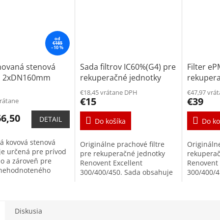
od
€185
–10 %
ovaná stenová
Sada filtrov IC60%(G4) pre
Filter e
ka 2xDN160mm
rekuperačné jednotky
rekupera
Renovent Excellent
Renovent
€18,45 vrátane DPH
€47,97 vrá
300/400/450
300/400
€15
€39
vrátane
6,50
DETAIL
Do košíka
Do ko
á kovová stenová
Originálne prachové filtre
Originálne
je určená pre prívod
pre rekuperačné jednotky
rekuperač
ho a zároveň pre
Renovent Excellent
Renovent 
nehodnoteného
300/400/450. Sada obsahuje
300/400/4
. Kompaktné
dva kusy filtrov triedy G3.
jeden filt
šetria priestor v
Prachové filtre triedy ISO
filtre zac
i, umožňujú použiť
Coarse (prachové filtre...
väčšie ako
.
Diskusia