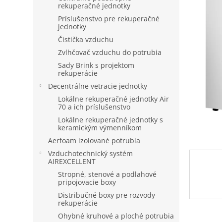
rekuperačné jednotky
Príslušenstvo pre rekuperačné
jednotky
Čistička vzduchu
Zvlhčovač vzduchu do potrubia
Sady Brink s projektom
rekuperácie
Decentrálne vetracie jednotky
Lokálne rekuperačné jednotky Air
70 a ich príslušenstvo
Lokálne rekuperačné jednotky s
keramickým výmenníkom
Aerfoam izolované potrubia
Vzduchotechnický systém
AIREXCELLENT
Stropné, stenové a podlahové
pripojovacie boxy
Distribučné boxy pre rozvody
rekuperácie
Ohybné kruhové a ploché potrubia