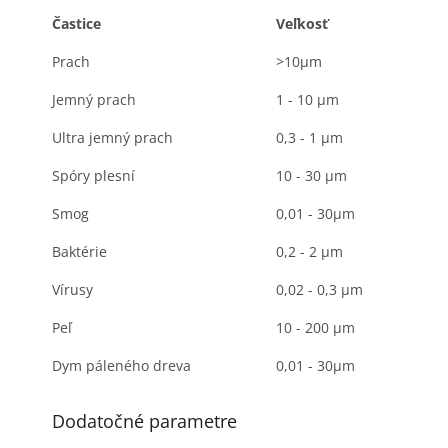
Častice
Veľkosť
Prach
>10μm
Jemný prach
1 - 10 μm
Ultra jemný prach
0,3 - 1 μm
Spóry plesní
10 - 30 μm
Smog
0,01 - 30μm
Baktérie
0,2 - 2 μm
Vírusy
0,02 - 0,3 μm
Peľ
10 - 200 μm
Dym páleného dreva
0,01 - 30μm
Dodatočné parametre