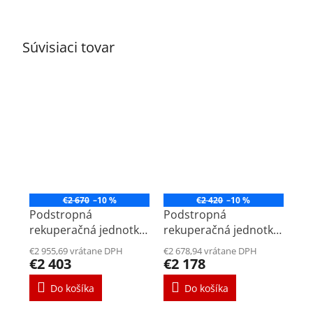
Súvisiaci tovar
€2 670
–10 %
€2 420
–10 %
Podstropná
Podstropná
rekuperačná jednotka
rekuperačná jednotka
Renovent Sky 300 Plus
Renovent Sky 300
€2 955,69 vrátane DPH
€2 678,94 vrátane DPH
Štandard
€2 403
€2 178
Do košíka
Do košíka