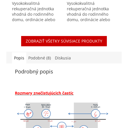
Vysokokvalitná
Vysokokvalitná
rekuperačná jednotka
rekuperačná jednotka
vhodná do rodinného
vhodná do rodinného
domu, ordinácie alebo
domu, ordinácie alebo
do kancelárie.
do kancelárie.
Rekuperačné jednotky
Rekuperačné jednotky
produktovej rady
produktovej rady
ZOBRAZIŤ VŠETKY SÚVISIACE PRODUKTY
Renovent Sky sú určené
Renovent Sky sú určené
na inštaláciu...
na inštaláciu...
Popis
Podobné (8)
Diskusia
Podrobný popis
Rozmery znečisťujúcich častíc