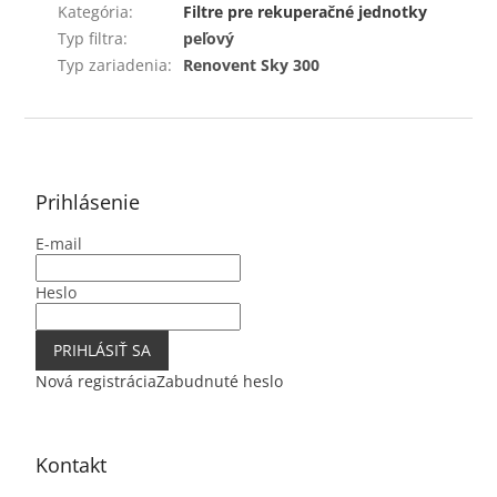
Kategória
:
Filtre pre rekuperačné jednotky
Typ filtra
:
peľový
Typ zariadenia
:
Renovent Sky 300
Z
á
p
ä
Prihlásenie
t
E-mail
i
e
Heslo
PRIHLÁSIŤ SA
Nová registrácia
Zabudnuté heslo
Kontakt