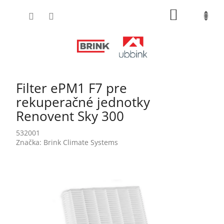
Prejsť
NÁKUPN
na
obsah
KOŠÍK
Filter ePM1 F7 pre
rekuperačné jednotky
Renovent Sky 300
532001
Značka:
Brink Climate Systems