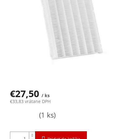
€27,50
/ ks
€33,83 vrátane DPH
Jednotková
Skladom
(1 ks)
cena: