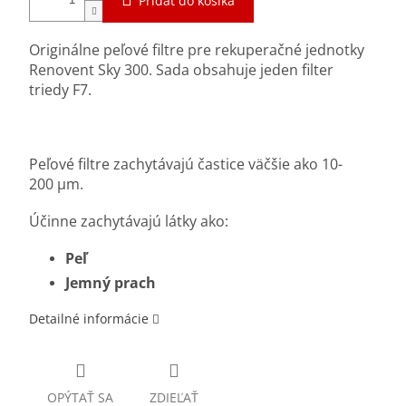
Pridať do košíka
Or
iginálne peľové filtre pre rekuperačné jednotky
Renovent Sky 300. Sada obsahuje jeden filter
triedy F7.
Peľové filtre zachytávajú častice väčšie ako 10-
200 μm.
Účinne zachytávajú látky ako:
Peľ
Jemný prach
Detailné informácie
OPÝTAŤ SA
ZDIEĽAŤ