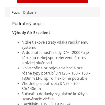
Coanda. Ventily...
osadených v strope alebo
v...
Popis
Diskusia
Podrobný popis
Výhody Air Excellent
Nízke tlakové straty vďaka radiálnemu
systému
Vzduchotesnosť triedy D/+ - 2000Pa je
zárukou nízkej spotreby ventilátorov
a nízkej hlučnosti
Univerzálne pripojovacie hrdlá pre
rôzne typy potrubí DN125 – 150 – 160 –
180mm EPE, spiro, flexibilné potrubie
Vhodné pre potrubia DN75 – 90 –
50x140mm
Súčasťou dodávky regulačné krúžky a
uzatváracie viečka
Certifikáty TÜV SÜD a ISEGA