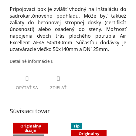
Pripojovací box je zvlášť vhodný na inštaláciu do
sadrokartónového podhľadu. Môže byť taktiež
zaliaty do betónovej stropnej dosky (certifikát
únosnosti) alebo osadený do steny. Možnosť
napojenia dvoch trás plochého potrubia Air
Excellent AE45 50x140mm. Súčasťou dodávky je
uzatváracie viečko 50x140mm a DN125mm.
Detailné informácie
OPÝTAŤ SA
ZDIEĽAŤ
Súvisiaci tovar
Originálny
Tip
dizajn
Originálny