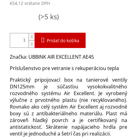
€54,12 vrátane DPH
Jednotková
Skladom
(>5 ks)
cena:
Pridať do košíka
Značka: UBBINK AIR EXCELLENT AE45
Príslušenstvo pre vetranie s rekuperáciou tepla
Praktický pripojovací box na tanierové ventily
DN125mm je súčasťou vysokokvalitného
rozvodného systému Air Excellent. Je vyrobený
výlučne z prvotného plastu (nie recyklovaného).
Rovnako ako celý systém Air Excellent aj rozvodné
boxy sú z antibakteriálneho materiálu. Plast má
zároveň hladký povrch a je certifikovaný na
antistatickosť. Skrátenie napájacieho hrdla pre
ventil je jednoduché a šetrí čas pri realizácii.