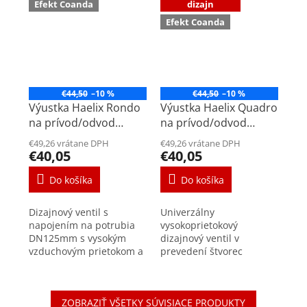
Efekt Coanda
dizajn
Efekt Coanda
€44,50
–10 %
€44,50
–10 %
Výustka Haelix Rondo
Výustka Haelix Quadro
na prívod/odvod
na prívod/odvod
vzduchu DN125mm
vzduchu DN125mm
€49,26 vrátane DPH
€49,26 vrátane DPH
€40,05
€40,05
Do košíka
Do košíka
Dizajnový ventil s
Univerzálny
napojením na potrubia
vysokoprietokový
DN125mm s vysokým
dizajnový ventil v
vzduchovým prietokom a
prevedení štvorec
9-stupňovým
zabezpečí dostatočný
nastavením. Zabezpečuje
prívod a odvod vzduchu.
rovnomerný prívod
Jednoduchá montáž do
ZOBRAZIŤ VŠETKY SÚVISIACE PRODUKTY
vzduchu vďaka efektu
potrubí DN125mm