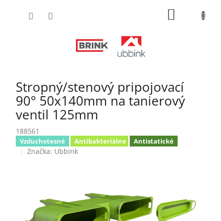
Prejsť
NÁKUPN
na
obsah
KOŠÍK
Stropný/stenový pripojovací
90° 50x140mm na tanierový
ventil 125mm
188561
Vzduchotesné
Antibakteriálne
Antistatické
Značka:
Ubbink