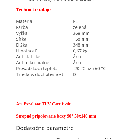
Technické údaje
Materiál
PE
Farba
zelená
Výška
368 mm
Šírka
158 mm
Dĺžka
348 mm
Hmotnosť
0,67 kg
Antistatické
Áno
Antimikrobiálne
Áno
Prevádzkova teplota
-20 °C až +60 °C
Trieda vzduchotesnosti
D
Air Excellent TUV Certifikát
Stropné pripojovacie boxy 90° 50x140 mm
Dodatočné parametre