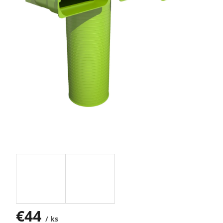
€44
/ ks