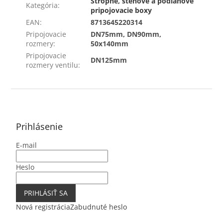
Stropné, stenové a podlahové
Kategória
:
pripojovacie boxy
EAN
:
8713645220314
Pripojovacie
DN75mm, DN90mm,
rozmery
:
50x140mm
Pripojovacie
DN125mm
rozmery ventilu
:
Z
á
p
ä
Prihlásenie
t
E-mail
i
e
Heslo
PRIHLÁSIŤ SA
Nová registrácia
Zabudnuté heslo