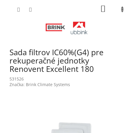
Prejsť
NÁKUPN
na
obsah
KOŠÍK
Sada filtrov IC60%(G4) pre
rekuperačné jednotky
Renovent Excellent 180
531526
Značka:
Brink Climate Systems