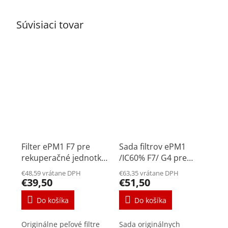
Súvisiaci tovar
Filter ePM1 F7 pre
Sada filtrov ePM1
rekuperačné jednotky
/IC60% F7/ G4 pre
Renovent Excellent
rekuperačné jednotky
€48,59 vrátane DPH
€63,35 vrátane DPH
180
Renovent Excellent
€39,50
€51,50
180
Do košíka
Do košíka
Originálne peľové filtre
Sada originálnych