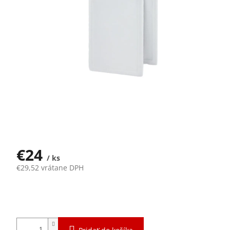
€24
/ ks
€29,52 vrátane DPH
Jednotková
Skladom
cena: