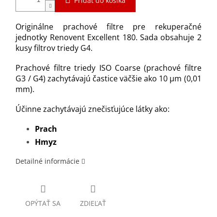
Pridať do košíka
Originálne prachové filtre pre
rekuperačné
jednotky Renovent Excellent 180. Sada obsahuje 2
kusy filtrov triedy G4.
Prachové filtre triedy ISO Coarse (prachové filtre
G3 / G4) zachytávajú častice väčšie ako 10 μm (0,01
mm).
Účinne zachytávajú znečisťujúce látky ako:
Prach
Hmyz
Detailné informácie
OPÝTAŤ SA
ZDIEĽAŤ