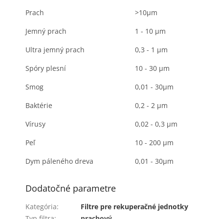
Prach
>10μm
Jemný prach
1 - 10 μm
Ultra jemný prach
0,3 - 1 μm
Spóry plesní
10 - 30 μm
Smog
0,01 - 30μm
Baktérie
0,2 - 2 μm
Vírusy
0,02 - 0,3 μm
Peľ
10 - 200 μm
Dym páleného dreva
0,01 - 30μm
Dodatočné parametre
Kategória
:
Filtre pre rekuperačné jednotky
Typ filtra
:
prachový