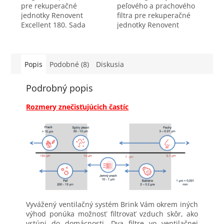
pre rekuperačné
peľového a prachového
jednotky Renovent
filtra pre rekuperačné
Excellent 180. Sada
jednotky Renovent
obsahuje jeden filter
Excellent 180. Peľový
triedy F7. Peľové filtre
filter sa umiestňuje na
zachytávajú častice
prívode čerstvého
väčšie ako...
vzduchu a prachový na
Popis
Podobné (8)
Diskusia
odťahu z...
Podrobný popis
Rozmery znečisťujúcich častíc
Vyvážený ventilačný systém Brink Vám okrem iných
výhod ponúka možnosť filtrovať vzduch skôr, ako
vstúpi do domácnosti. Dva filtre vo ventilačnej