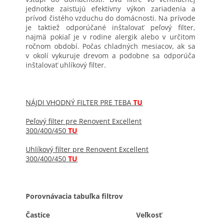
jednotke zaisťujú efektívny výkon zariadenia a
prívod čistého vzduchu do domácnosti. Na prívode
je taktiež odporúčané inštalovať peľový filter,
najmä pokiaľ je v rodine alergik alebo v určitom
ročnom období. Počas chladných mesiacov, ak sa
v okolí vykuruje drevom a podobne sa odporúča
inštalovať uhlíkový filter.
NÁJDI VHODNÝ FILTER PRE TEBA
TU
Peľový filter pre Renovent Excellent
300/400/450
TU
Uhlíkový filter pre Renovent Excellent
300/400/450
TU
Porovnávacia tabuľka filtrov
Častice
Veľkosť