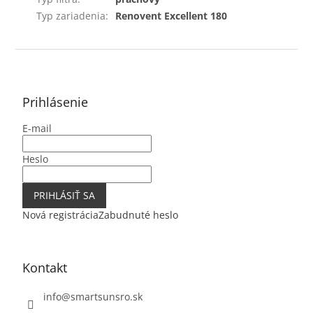
Typ zariadenia
:
Renovent Excellent 180
Z
á
p
ä
Prihlásenie
t
E-mail
i
e
Heslo
PRIHLÁSIŤ SA
Nová registrácia
Zabudnuté heslo
Kontakt
info
@
smartsunsro.sk