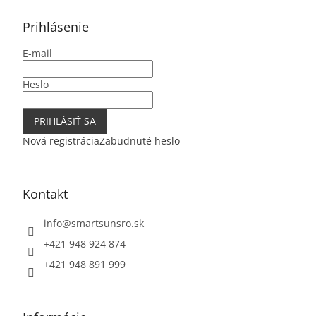
p
ä
Prihlásenie
t
E-mail
i
e
Heslo
PRIHLÁSIŤ SA
Nová registrácia
Zabudnuté heslo
Kontakt
info
@
smartsunsro.sk
+421 948 924 874
+421 948 891 999