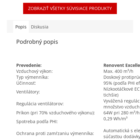
Prachové filtre triedy ISO
filtre zachytávajú častice
ZOBRAZIŤ VŠETKY SÚVISIACE PRODUKTY
Coarse (prachové filtre...
väčšie ako...
Popis
Diskusia
Podrobný popis
Prevedenie:
Renovent Excelle
Vzduchový výkon:
Max. 400 m³/h
Typ výmenníka:
Doskový protiprú
Účinnosť:
95% (podľa PHI e
Nízkootáčkové EC
Ventilátory:
tichšie)
Vyvážená regulá
Regulácia ventilátorov:
množstvo vzduch
Príkon (pri 70% vzduchového výkonu):
64W pri 280 m³/h 
0,29 Wh/m³
Spotreba podľa PHI:
Automatická s el
Ochrana proti zamŕzaniu výmenníka:
súčasťou dodávk