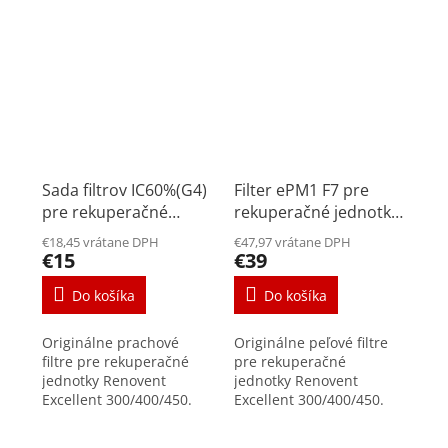
Sada filtrov IC60%(G4)
Filter ePM1 F7 pre
pre rekuperačné
rekuperačné jednotky
jednotky Renovent
Renovent Excellent
€18,45 vrátane DPH
€47,97 vrátane DPH
Excellent 300/400/450
300/400/450
€15
€39
Do košíka
Do košíka
Originálne prachové
Originálne peľové filtre
filtre pre rekuperačné
pre rekuperačné
jednotky Renovent
jednotky Renovent
Excellent 300/400/450.
Excellent 300/400/450.
Sada obsahuje dva kusy
Sada obsahuje jeden
filtrov triedy G3.
filter triedy F7. Peľové