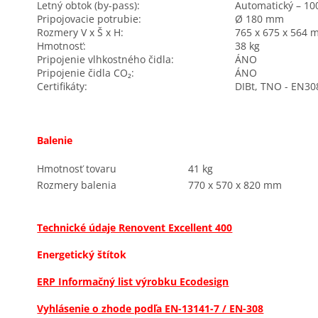
Letný obtok (by-pass):
Automatický – 10
Pripojovacie potrubie:
Ø 180 mm
Rozmery V x Š x H:
765 x 675 x 564
Hmotnosť:
38 kg
Pripojenie vlhkostného čidla:
ÁNO
Pripojenie čidla CO₂:
ÁNO
Certifikáty:
DIBt, TNO - EN30
Balenie
Hmotnosť tovaru
41 kg
Rozmery balenia
770 x 570 x 820 mm
Technické údaje Renovent Excellent 400
Energetický štítok
ERP Informačný list výrobku Ecodesign
Vyhlásenie o zhode podľa EN-13141-7 / EN-308