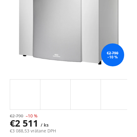
€2 790
–10 %
€2 790
–10 %
€2 511
/ ks
€3 088,53 vrátane DPH