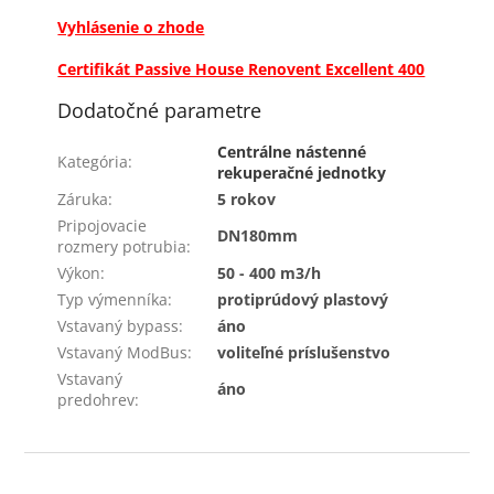
Vyhlásenie o zhode
Certifikát Passive House Renovent Excellent 400
Dodatočné parametre
Centrálne nástenné
Kategória
:
rekuperačné jednotky
Záruka
:
5 rokov
Pripojovacie
DN180mm
rozmery potrubia
:
Výkon
:
50 - 400 m3/h
Typ výmenníka
:
protiprúdový plastový
Vstavaný bypass
:
áno
Vstavaný ModBus
:
voliteľné príslušenstvo
Vstavaný
áno
predohrev
:
Z
á