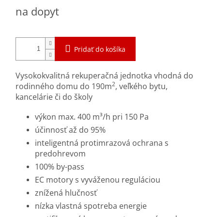
Jednotková
na dopyt
cena:
Pridať do košíka
Vysokokvalitná rekuperačná jednotka vhodná do
2
rodinného domu do 190m
, veľkého bytu,
kancelárie či do školy
výkon max. 400 m³/h pri 150 Pa
účinnosť až do 95%
inteligentná protimrazová ochrana s
predohrevom
100% by-pass
EC motory s vyváženou reguláciou
znížená hlučnosť
nízka vlastná spotreba energie