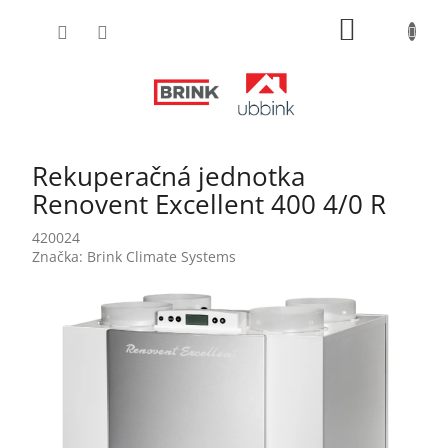
Prejsť
NÁKUPN
na
obsah
KOŠÍK
Rekuperačná jednotka
Renovent Excellent 400 4/0 R
420024
Značka:
Brink Climate Systems