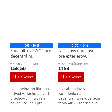
€65
–10 %
€170
–10 %
Sada filtrov F7/G4 pre
Nerezový nadstavec
decentrálnu
pre exteriérovu
rekuperačnú jednotku
mriežku hr. steny 450-
€71,96 vrátane DPH
€188,19 vrátane DPH
Air 70
500mm pre
€58,50
€153
decentrálnu
Do košíka
Do košíka
rekuperačnú jednotku
Air 70
Sada peľového filtra na
Rozsah dodávky
prívod vzduchu a dvoch
zariadenia na
prachových filtrov na
decentrálnu rekuperáciu
odvod vzduchu pre
tepla Air 70 zahŕňa dve
decentrálne rekuperačné
časti, konkrétne samotné