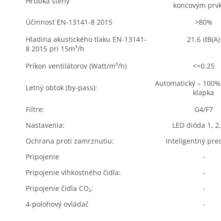
Hrúbka steny
koncovým prv
Účinnosť EN-13141-8 2015
>
80%
Hladina akustického tlaku EN-13141-
21,6 dB(A)
8 2015 pri 15m³/h
Príkon ventilátorov (Watt/m³/h)
<=0.25
Automatický – 100%
Letný obtok (by-pass):
klapka
Filtre:
G4/F7
Nastavenia:
LED dióda 1, 2,
Ochrana proti zamrznutiu:
Inteligentný pre
Pripojenie
-
Pripojenie vlhkostného čidla:
-
Pripojenie čidla CO₂:
-
4-polohový ovládač
-