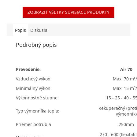
jednotky Brink Air 70.
zariadenie AIR 70 a
Kvalitná filtrácia
nadstavec. Nadstavec je
ZOBRAZIŤ VŠETKY SÚVISIACE PRODUKTY
privádzaného vzduchu
navrhnutý tak, aby
je...
umožnil...
Popis
Diskusia
Podrobný popis
Prevedenie:
Air 70
Vzduchový výkon:
Max. 70 m³
Minimálny výkon:
Max. 15 m³
Výkonnostné stupne:
15 - 25 - 40 - 5
Rekuperačný (prot
Typ výmenníka tepla:
výmenník)
Priemer potrubia
250mm
270 - 600 (flexibil