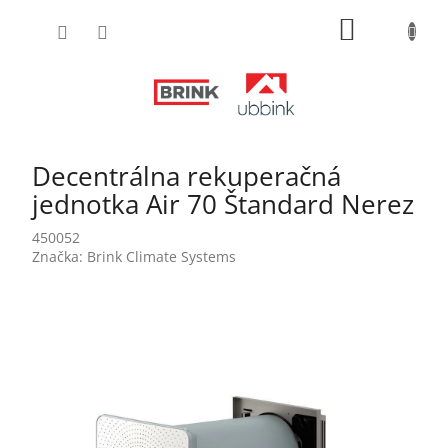
Prejsť
NÁKUPN
na
obsah
KOŠÍK
Decentrálna rekuperačná
jednotka Air 70 Štandard Nerez
450052
Značka:
Brink Climate Systems