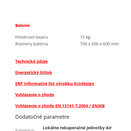
Balenie
Hmotnosť tovaru
15 kg
Rozmery balenia
700 x 500 x 600 mm
Technické údaje
Energetický štítok
ERP Informačný list výrobku Ecodesign
Vyhlásenie o zhode
Vyhlásenie o zhode EN 13141-7:2004 / EN308
Dodatočné parametre
Lokálne rekuperačné jednotky Air
Kategória
: