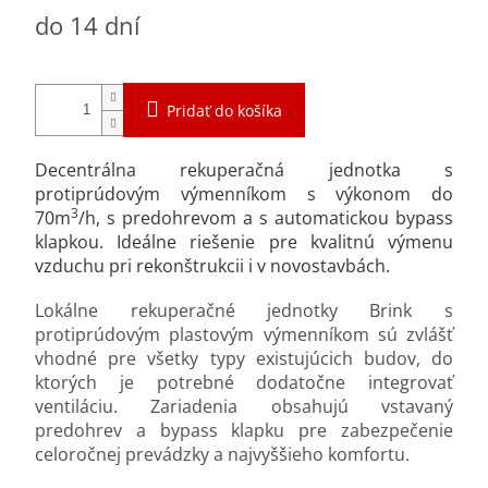
Jednotková
do 14 dní
cena:
Pridať do košíka
Decentrálna rekuperačná jednotka s
protiprúdovým výmenníkom s výkonom do
3
70m
/h, s predohrevom a s automatickou bypass
klapkou. Ideálne riešenie pre kvalitnú výmenu
vzduchu pri rekonštrukcii i v novostavbách.
Lokálne rekuperačné jednotky Brink s
protiprúdovým plastovým výmenníkom sú zvlášť
vhodné pre všetky typy existujúcich budov, do
ktorých je potrebné dodatočne integrovať
ventiláciu. Zariadenia obsahujú vstavaný
predohrev a bypass klapku pre zabezpečenie
celoročnej prevádzky a najvyššieho komfortu.