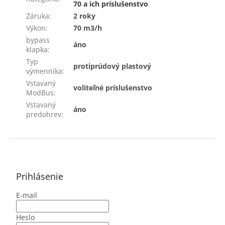
70 a ich príslušenstvo
Záruka
:
2 roky
Výkon
:
70 m3/h
bypass
áno
klapka
:
Typ
protiprúdový plastový
výmenníka
:
Vstavaný
voliteľné príslušenstvo
ModBus
:
Vstavaný
áno
predohrev
:
Z
á
p
ä
Prihlásenie
t
E-mail
i
e
Heslo