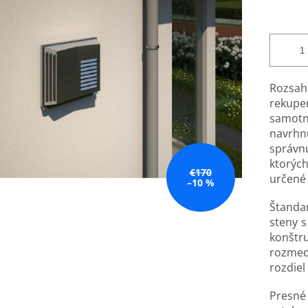
Rozsa
rekuper
samotn
navrhn
správn
ktorýc
€170
určené
–10 %
Štandar
steny 
konštr
rozme
rozdiel
Presné