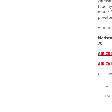
zatekan
tepeln
materi
povete
V ponuk
Nadsta
70:
AIR 70
AIR 70 
Detailné
TLAČ