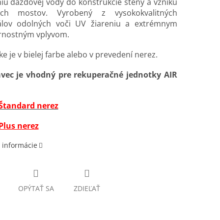
iu dažďovej vody do konštrukcie steny a vzniku
ých mostov. Vyrobený z vysokokvalitných
álov odolných voči UV žiareniu a extrémnym
rnostným vplyvom.
e je v bielej farbe alebo v prevedení nerez.
vec je vhodný pre rekuperačné jednotky AIR
 Štandard nerez
Plus nerez
 informácie
OPÝTAŤ SA
ZDIEĽAŤ