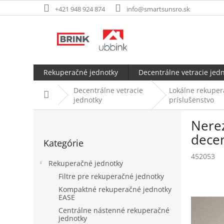
Prejsť
+421 948 924 874
info@smartsunsro.sk
na
obsah
Rekuperačné jednotky
Decentrálne vetracie jed
Decentrálne vetracie
Lokálne rekupera
Domov
jednotky
príslušenstvo
B
Nerez
o
Preskočiť
č
decen
Kategórie
kategórie
n
452053
ý
Rekuperačné jednotky
p
Filtre pre rekuperačné jednotky
a
Kompaktné rekuperačné jednotky
n
EASE
e
Centrálne nástenné rekuperačné
l
jednotky