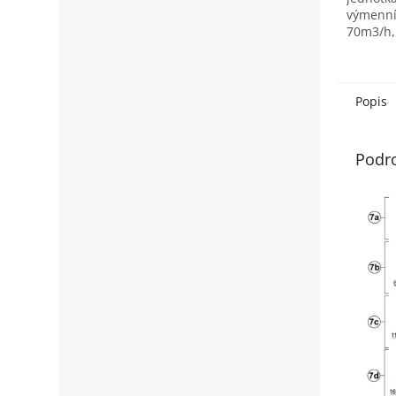
výmenní
70m3/h,
automat
klapkou.
kvalitn
pri...
Popis
Podr