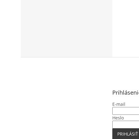
Z
á
p
ä
t
Prihláseni
i
e
E-mail
Heslo
PRIHLÁSIŤ