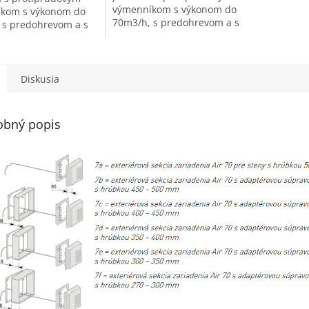
výmenníkom s výkonom do
kom s výkonom do
70m3/h, s predohrevom a s
 s predohrevom a s
automatickou bypass
ickou bypass
klapkou. Ideálne riešenie pre
 Ideálne riešenie pre
kvalitnú výmenu vzduchu
ú výmenu vzduchu
pri...
Diskusia
obný popis