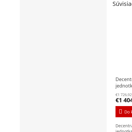
Súvisia
Decent
jednotk
Nerez
€1 726,9
€1 40
Do 
Decentr
jednotk