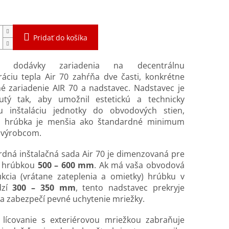
Pridať do košíka
h dodávky zariadenia na decentrálnu
áciu tepla Air 70 zahŕňa dve časti, konkrétne
é zariadenie AIR 70 a nadstavec. Nadstavec je
utý tak, aby umožnil estetickú a technicky
u inštaláciu jednotky do obvodových stien,
h hrúbka je menšia ako štandardné minimum
 výrobcom.
dná inštalačná sada Air 70 je dimenzovaná pre
s hrúbkou
500 – 600 mm
. Ak má vaša obvodová
ukcia (vrátane zateplenia a omietky) hrúbku v
dzí
300 – 350 mm
, tento nadstavec prekryje
 a zabezpečí pevné uchytenie mriežky.
 lícovanie s exteriérovou mriežkou zabraňuje