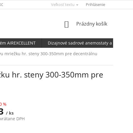
KONFIGURÁTOR AERFLUX
Veľkosť textu
UBBINK KALKULAČKA NETESNOSTI POTRU
Prihlásenie
NÁKUPNÝ
Prázdny košík
KOŠÍK
tém AIREXCELLENT
Dizajnové sadrové anemostaty a ventily
vu mriežku hr. steny 300-350mm pre decentrálnu
žku hr. steny 300-350mm pre
0 %
53
/ ks
 vrátane DPH
ová
ntálne nedostupné