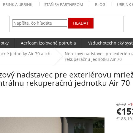
BRINK A UBBINK
STAŇ SA PARTNEROM
BLOG
UBBINK 
HĽADAŤ
notky
Aerfoam izolované potrubia
Vzduchotechnický sys
čné jednotky Air 70 a ich
Nerezový nadstavec pre exteriéro
rekuperačnú jednotku Air 70
ový nadstavec pre exteriérovu mrie
trálnu rekuperačnú jednotku Air 70
€170
–1
€1
€188,19
Jednotk
Mome
cena: