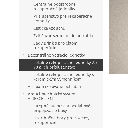
Centrálne podstropné
rekuperačné jednotky
Príslušenstvo pre rekuperačné
jednotky
Čistička vzduchu
Zvlhčovač vzduchu do potrubia
Sady Brink s projektom
rekuperácie
Decentrálne vetracie jednotky
Lokálne rekuperačné jednotky Air
70 a ich príslušenstvo
Lokálne rekuperačné jednotky s
keramickým výmenníkom
Aerfoam izolované potrubia
Vzduchotechnický systém
AIREXCELLENT
Stropné, stenové a podlahové
pripojovacie boxy
Distribučné boxy pre rozvody
rekuperácie