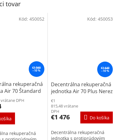
ci tovar
Kód:
450052
Kód:
450053
€1 560
€1 640
–10 %
–10 %
rálna rekuperačná
Decentrálna rekuperačná
a Air 70 Štandard
jednotka Air 70 Plus Nerez
2 vrátane DPH
€1
4
815,48 vrátane
DPH
€1 476
Do košíka
košíka
Decentrálna rekuperačná
álna rekuperačná
jednotka s protiprúdovým
a s protiprúdovým