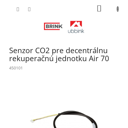
Prejsť
NÁKUPN
na
obsah
KOŠÍK
Senzor CO2 pre decentrálnu
rekuperačnú jednotku Air 70
450101