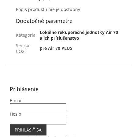
Popis produktu nie je dostupný
Dodatočné parametre
Lokálne rekuperačné jednotky Air 70
Kategória
:
a ich príslušenstvo
Senzor
pre Air 70 PLUS
CO2
:
Z
á
p
ä
Prihlásenie
t
E-mail
i
e
Heslo
PRIHLÁSIŤ SA