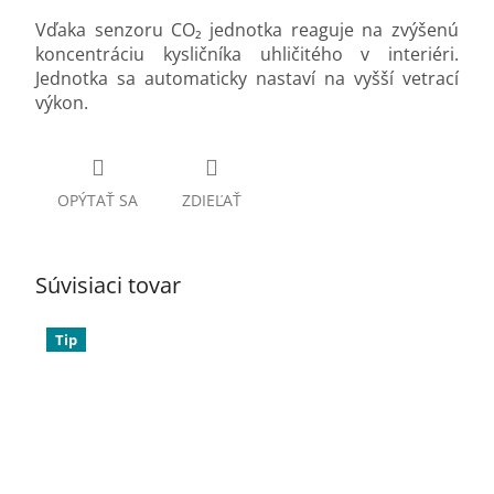
Vďaka senzoru CO₂ jednotka reaguje na zvýšenú
koncentráciu kysličníka uhličitého v interiéri.
Jednotka sa automaticky nastaví na vyšší vetrací
výkon.
OPÝTAŤ SA
ZDIEĽAŤ
Súvisiaci tovar
Tip