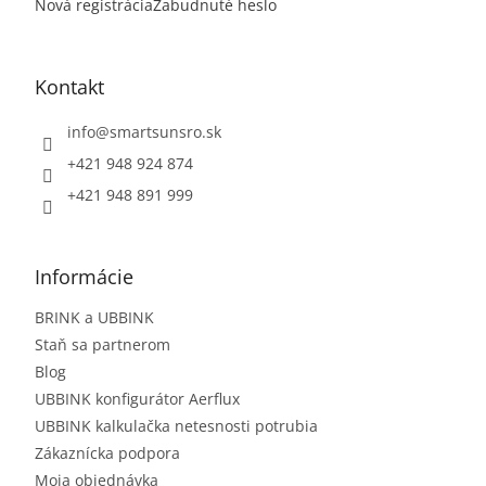
Nová registrácia
Zabudnuté heslo
Kontakt
info
@
smartsunsro.sk
+421 948 924 874
+421 948 891 999
Informácie
BRINK a UBBINK
Staň sa partnerom
Blog
UBBINK konfigurátor Aerflux
UBBINK kalkulačka netesnosti potrubia
Zákaznícka podpora
Moja objednávka