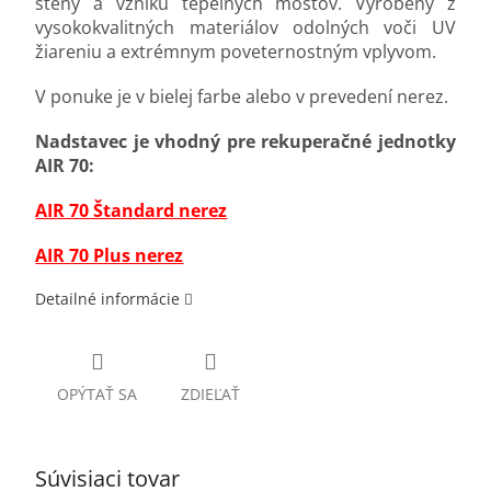
steny a vzniku tepelných mostov. Vyrobený z
vysokokvalitných materiálov odolných voči UV
žiareniu a extrémnym poveternostným vplyvom.
V ponuke je v bielej farbe alebo v prevedení nerez.
Nadstavec je vhodný pre rekuperačné jednotky
AIR 70:
AIR 70 Štandard nerez
AIR 70 Plus nerez
Detailné informácie
OPÝTAŤ SA
ZDIEĽAŤ
Súvisiaci tovar