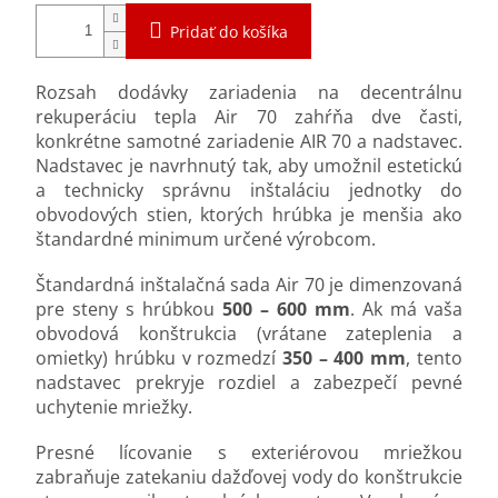
Pridať do košíka
Rozsah dodávky zariadenia na decentrálnu
rekuperáciu tepla Air 70 zahŕňa dve časti,
konkrétne samotné zariadenie AIR 70 a nadstavec.
Nadstavec je navrhnutý tak, aby umožnil estetickú
a technicky správnu inštaláciu jednotky do
obvodových stien, ktorých hrúbka je menšia ako
štandardné minimum určené výrobcom.
Štandardná inštalačná sada Air 70 je dimenzovaná
pre steny s hrúbkou
500 – 600 mm
. Ak má vaša
obvodová konštrukcia (vrátane zateplenia a
omietky) hrúbku v rozmedzí
350 – 400 mm
, tento
nadstavec prekryje rozdiel a zabezpečí pevné
uchytenie mriežky.
Presné lícovanie s exteriérovou mriežkou
zabraňuje zatekaniu dažďovej vody do konštrukcie