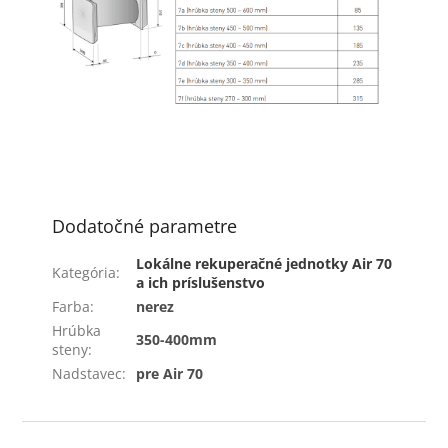
Dodatočné parametre
Lokálne rekuperačné jednotky Air 70
Kategória
:
a ich príslušenstvo
Farba
:
nerez
Hrúbka
350-400mm
steny
:
Nadstavec
:
pre Air 70
Z