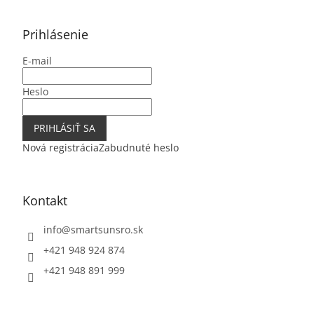
á
p
ä
Prihlásenie
t
E-mail
i
e
Heslo
PRIHLÁSIŤ SA
Nová registrácia
Zabudnuté heslo
Kontakt
info
@
smartsunsro.sk
+421 948 924 874
+421 948 891 999