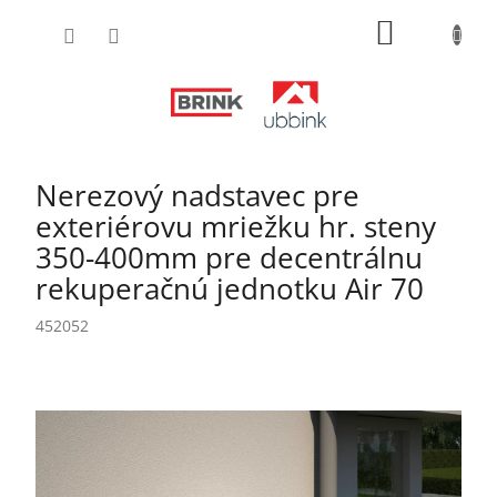
Prejsť
NÁKUPN
na
obsah
KOŠÍK
Nerezový nadstavec pre
exteriérovu mriežku hr. steny
350-400mm pre decentrálnu
rekuperačnú jednotku Air 70
452052