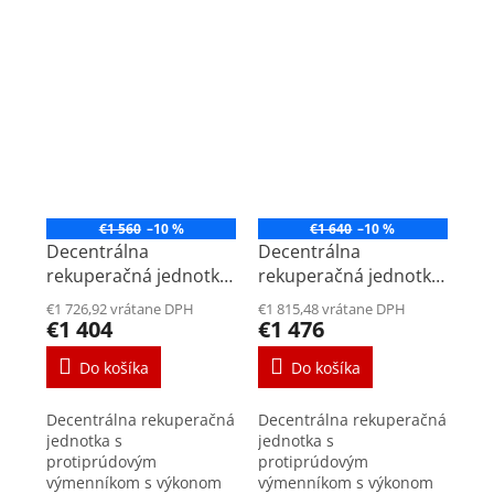
€1 560
–10 %
€1 640
–10 %
Decentrálna
Decentrálna
rekuperačná jednotka
rekuperačná jednotka
Air 70 Štandard Nerez
Air 70 Plus Nerez
€1 726,92 vrátane DPH
€1 815,48 vrátane DPH
€1 404
€1 476
Do košíka
Do košíka
Decentrálna rekuperačná
Decentrálna rekuperačná
jednotka s
jednotka s
protiprúdovým
protiprúdovým
výmenníkom s výkonom
výmenníkom s výkonom