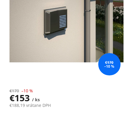
€170
–10 %
€170
–10 %
€153
/ ks
€188,19 vrátane DPH
Jednotková
Momentálne nedostupné
cena: