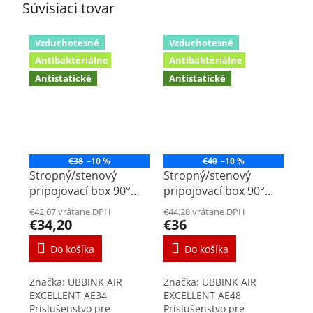
Súvisiaci tovar
Vzduchotesné
Vzduchotesné
Antibakteriálne
Antibakteriálne
Antistatické
Antistatické
€38
–10 %
€40
–10 %
Stropný/stenový
Stropný/stenový
pripojovací box 90°
pripojovací box 90°
DN75mm na ventil
DN90mm na ventil
€42,07 vrátane DPH
€44,28 vrátane DPH
125mm
125mm
€34,20
€36
Do košíka
Do košíka
Značka: UBBINK AIR
Značka: UBBINK AIR
EXCELLENT AE34
EXCELLENT AE48
Príslušenstvo pre
Príslušenstvo pre