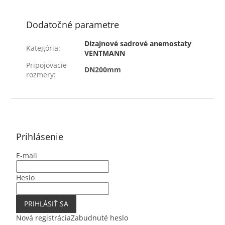
Dodatočné parametre
Dizajnové sadrové anemostaty
Kategória
:
VENTMANN
Pripojovacie
DN200mm
rozmery
:
Z
á
p
ä
Prihlásenie
t
E-mail
i
e
Heslo
PRIHLÁSIŤ SA
Nová registrácia
Zabudnuté heslo