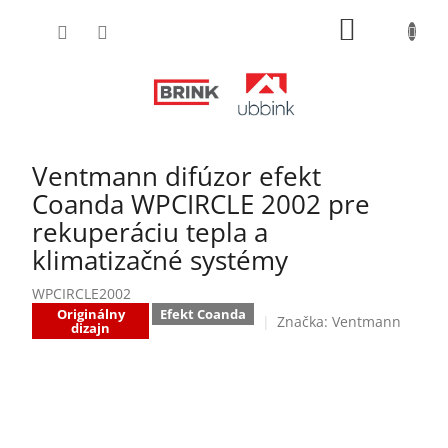
Prejsť
NÁKUPN
na
obsah
KOŠÍK
Ventmann difúzor efekt
Coanda WPCIRCLE 2002 pre
rekuperáciu tepla a
klimatizačné systémy
WPCIRCLE2002
Originálny
Efekt Coanda
Značka:
Ventmann
dizajn