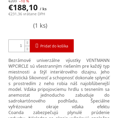
€209
–10 %
€188,10
/ ks
€231,36 vrátane DPH
Jednotková
Skladom
(1 ks)
cena:
Pridať do košíka
Bezrámové univerzálne výustky VENTMANN
WPCIRCLE sú všestranným riešením pre každý typ
miestnosti a štýl interiérového dizajnu. Jeho
štylistická šikovnosť a schopnosť dokonale splynúť
s prostredím z neho robia náš najobľúbenejší
model. Vďaka pripojovciemu hrdlu s tesnením sa
anemostat jednoducho zabuduje do
sadrokartónového podhľadu. Špeciálne
vyfrézované okraje vďaka efektu
Coanda
zabezpečujú plynulé prúdenie