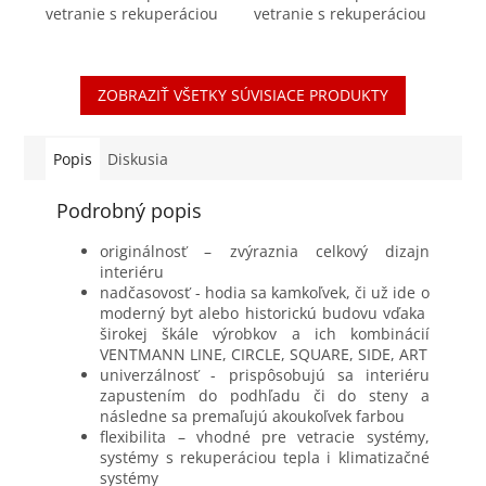
vetranie s rekuperáciou
vetranie s rekuperáciou
tepla Pripojovací box na
tepla Pripojovací box na
tanierové ventily
tanierové ventily
DN125mm je súčasťou
DN125mm je súčasťou
ZOBRAZIŤ VŠETKY SÚVISIACE PRODUKTY
vysokokvalitného
vysokokvalitného
rozvodného systému...
rozvodného systému...
Popis
Diskusia
Podrobný popis
originálnosť – zvýraznia celkový dizajn
interiéru
nadčasovosť - hodia sa kamkoľvek, či už ide o
moderný byt alebo historickú budovu vďaka
širokej škále výrobkov a ich kombinácií
VENTMANN LINE, CIRCLE, SQUARE, SIDE, ART
univerzálnosť - prispôsobujú sa interiéru
zapustením do podhľadu či do steny a
následne sa premaľujú akoukoľvek farbou
flexibilita – vhodné pre vetracie systémy,
systémy s rekuperáciou tepla i klimatizačné
systémy