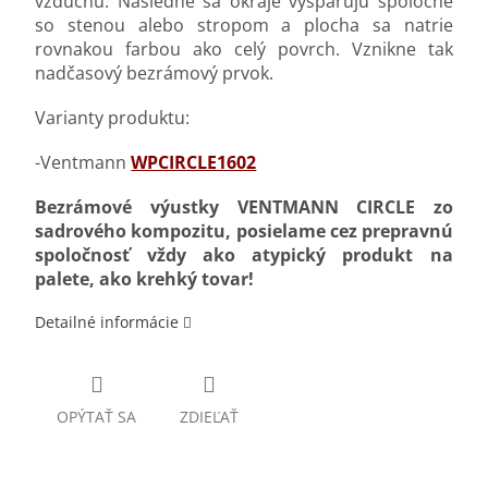
vzduchu.
Následne sa okraje vyšpárujú spoločne
so stenou alebo stropom a plocha sa natrie
rovnakou farbou ako celý povrch. Vznikne tak
nadčasový bezrámový prvok.
Varianty produktu:
-Ventmann
WPCIRCLE1602
Bezrámové výustky VENTMANN CIRCLE zo
sadrového kompozitu, posielame cez prepravnú
spoločnosť vždy ako atypický produkt na
palete, ako krehký tovar!
Detailné informácie
OPÝTAŤ SA
ZDIEĽAŤ