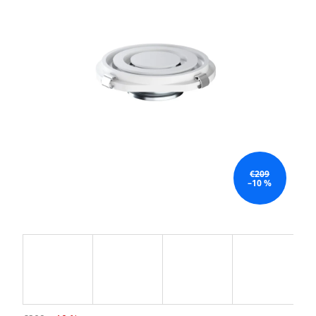
€209
–10 %