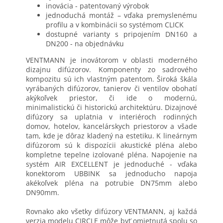
inovácia - patentovaný výrobok
jednoduchá montáž – vďaka premyslenému
profilu a v kombinácii so systémom CLICK
dostupné varianty s pripojením DN160 a
DN200 - na objednávku
VENTMANN je inovátorom v oblasti moderného
dizajnu difúzorov. Komponenty zo sadrového
kompozitu sú ich vlastným patentom. Široká škála
vyrábaných difúzorov, tanierov či ventilov obohatí
akýkoľvek priestor, či ide o modernú,
minimalistickú či historickú architektúru. Dizajnové
difúzory sa uplatnia v interiéroch rodinných
domov, hotelov, kancelárskych priestorov a všade
tam, kde je dôraz kladený na estetiku. K lineárnym
difúzorom sú k dispozícii akustické pléna alebo
kompletne tepelne izolované pléna. Napojenie na
systém AIR EXCELLENT je jednoduché - vďaka
konektorom UBBINK sa jednoducho napoja
akékoľvek pléna na potrubie DN75mm alebo
DN90mm.
Rovnako ako všetky difúzory VENTMANN, aj každá
verzia modelu CIRCLE môže byť omietnutá spolu so