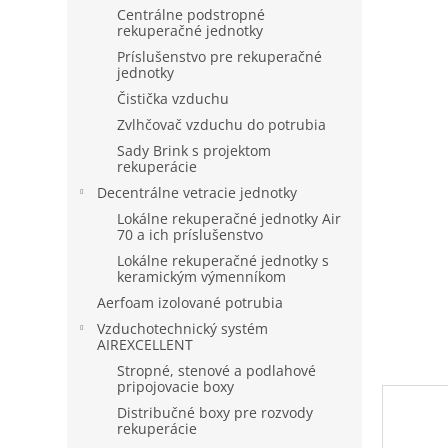
Centrálne podstropné
rekuperačné jednotky
Príslušenstvo pre rekuperačné
jednotky
Čistička vzduchu
Zvlhčovač vzduchu do potrubia
Sady Brink s projektom
rekuperácie
Decentrálne vetracie jednotky
Lokálne rekuperačné jednotky Air
70 a ich príslušenstvo
Lokálne rekuperačné jednotky s
keramickým výmenníkom
Aerfoam izolované potrubia
Vzduchotechnický systém
AIREXCELLENT
Stropné, stenové a podlahové
pripojovacie boxy
Distribučné boxy pre rozvody
rekuperácie