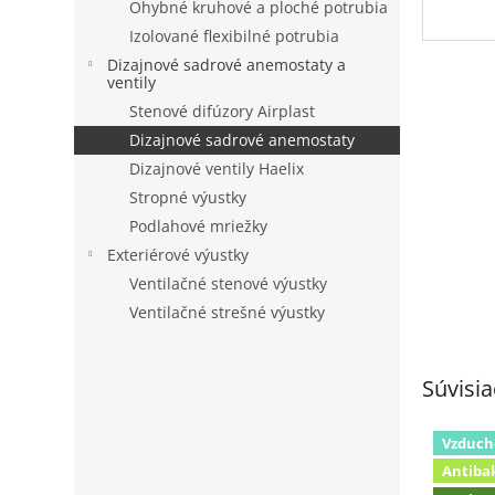
Ohybné kruhové a ploché potrubia
Izolované flexibilné potrubia
Dizajnové sadrové anemostaty a
ventily
Stenové difúzory Airplast
Dizajnové sadrové anemostaty
Dizajnové ventily Haelix
Stropné výustky
Podlahové mriežky
Exteriérové výustky
Ventilačné stenové výustky
Ventilačné strešné výustky
Súvisia
Vzduch
Antiba