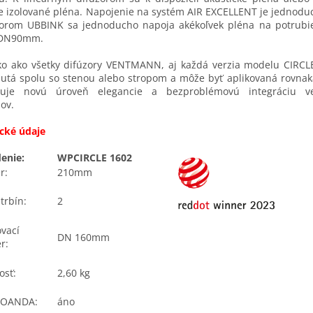
e izolované pléna. Napojenie na systém AIR EXCELLENT je jednodu
torom UBBINK sa jednoducho napoja akékoľvek pléna na potru
 DN90mm.
o ako všetky difúzory VENTMANN, aj každá verzia modelu CIRCL
utá spolu so stenou alebo stropom a môže byť aplikovaná rovnak
uje novú úroveň elegancie a bezproblémovú integráciu ven
ov.
cké údaje
enie:
WPCIRCLE 1602
r:
210mm
štrbín:
2
vací
DN 160mm
r:
osť:
2,60 kg
 COANDA:
áno