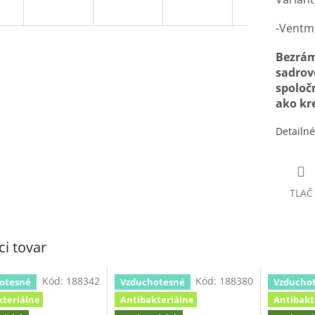
-Vent
Bezrám
sadrov
spoloč
ako kr
Detailné
TLAČ
ci tovar
Kód:
188342
Kód:
188380
otesné
Vzduchotesné
Vzducho
kteriálne
Antibakteriálne
Antibakt