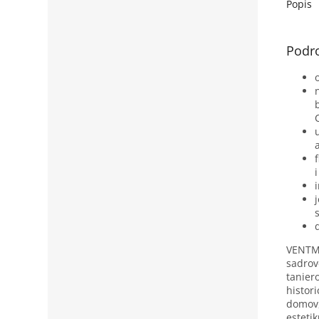
rozvodn
Popis
Podr
VENTMA
sadrov
tanier
histor
domov,
esteti