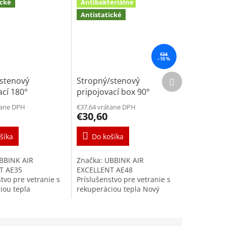
ické
Antibakteriálne
Antistatické
€34
–10 %
Ďalší
/stenový
Stropný/stenový
produkt
ací 180°
pripojovací box 90°
m na tanierový
1xDN90mm na ventil
tane DPH
€37,64 vrátane DPH
125mm AE35sc
125mm
€30,60
šíka
Do košíka
BBINK AIR
Značka: UBBINK AIR
T AE35
EXCELLENT AE48
tvo pre vetranie s
Príslušenstvo pre vetranie s
iou tepla
rekuperáciou tepla Nový
cí box na tanierové
pripojovací box na tanierové
DN125mm je
ventily DN125mm je
vysokokvalitného
súčasťou vysokokvalitného