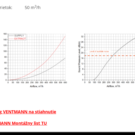
3
rietok:
50 m
/h
óg VENTMANN na stiahnutie
ANN Montážny list TU