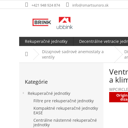
Prejsť
+421 948 924 874
info@smartsunsro.sk
na
obsah
Rekuperačné jednotky
Decentrálne vetracie jed
Dizajnové sadrové anemostaty a
D
Domov
ventily
a
B
Vent
o
Preskočiť
č
a kli
Kategórie
kategórie
n
WPCIRCL
ý
Rekuperačné jednotky
Origin
p
diza
Filtre pre rekuperačné jednotky
a
Kompaktné rekuperačné jednotky
n
EASE
e
Centrálne nástenné rekuperačné
l
jednotky