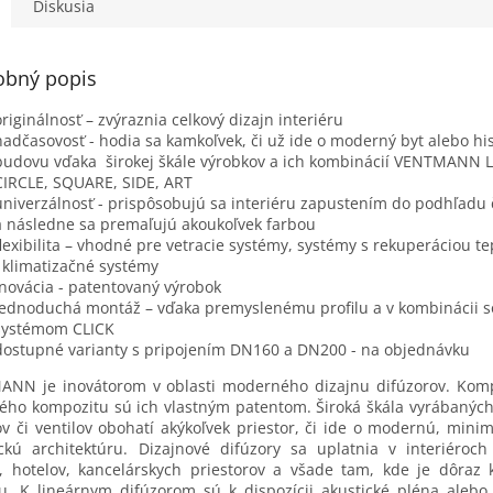
ého systému...
rozvodného systému...
rozvodnéh
Diskusia
obný popis
originálnosť – zvýraznia celkový dizajn interiéru
nadčasovosť - hodia sa kamkoľvek, či už ide o moderný byt alebo hi
budovu vďaka širokej škále výrobkov a ich kombinácií VENTMANN L
CIRCLE, SQUARE, SIDE, ART
univerzálnosť - prispôsobujú sa interiéru zapustením do podhľadu 
a následne sa premaľujú akoukoľvek farbou
flexibilita – vhodné pre vetracie systémy, systémy s rekuperáciou te
i klimatizačné systémy
inovácia - patentovaný výrobok
jednoduchá montáž – vďaka premyslenému profilu a v kombinácii s
systémom CLICK
dostupné varianty s pripojením DN160 a DN200 - na objednávku
NN je inovátorom v oblasti moderného dizajnu difúzorov. Kom
ého kompozitu sú ich vlastným patentom. Široká škála vyrábaných
ov či ventilov obohatí akýkoľvek priestor, či ide o modernú, minima
ickú architektúru. Dizajnové difúzory sa uplatnia v interiéroc
 hotelov, kancelárskych priestorov a všade tam, kde je dôraz 
ku. K lineárnym difúzorom sú k dispozícii akustické pléna aleb