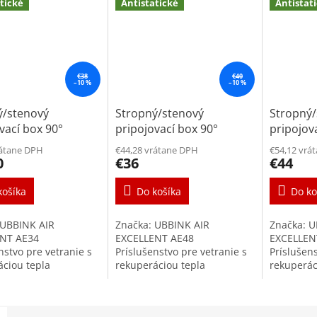
tické
Antistatické
Antistat
€38
€40
–10 %
–10 %
ý/stenový
Stropný/stenový
Stropný
vací box 90°
pripojovací box 90°
pripojov
 na ventil
DN90mm na ventil
50x100m
rátane DPH
€44,28 vrátane DPH
€54,12 vrá
m
125mm
ventil 
0
€36
€44
košíka
Do košíka
Do ko
 UBBINK AIR
Značka: UBBINK AIR
Značka: U
NT AE34
EXCELLENT AE48
EXCELLEN
nstvo pre vetranie s
Príslušenstvo pre vetranie s
Príslušens
áciou tepla
rekuperáciou tepla
rekuperác
ací box na tanierové
Pripojovací box na tanierové
Pripojova
 DN125mm je
ventily DN125mm je
ventily 
u vysokokvalitného
súčasťou vysokokvalitného
súčasťou 