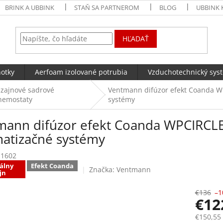
BRINK A UBBINK
STAŇ SA PARTNEROM
BLOG
UBBINK 
HĽADAŤ
notky
Aerfoam izolované potrubia
Vzduchotechnický sys
izajnové sadrové
Ventmann difúzor efekt Coanda WP
nemostaty
systémy
mann difúzor efekt Coanda WPCIRCLE 
matizačné systémy
E1602
álny
Efekt Coanda
Značka:
Ventmann
jn
€136
–1
€12
€150,55