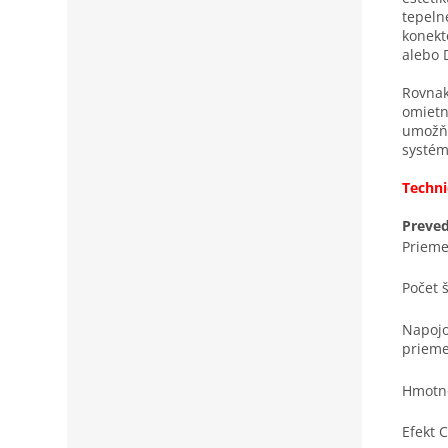
tepeln
konek
alebo
Rovnak
omietn
umožň
systém
Techni
Preved
Prieme
Počet 
Napojo
prieme
Hmotn
Efekt