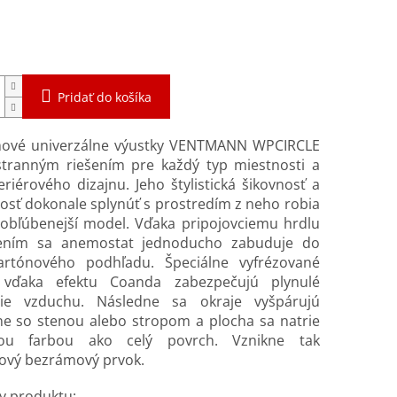
ová
ntálne nedostupné
Pridať do košíka
ové univerzálne výustky VENTMANN WPCIRCLE
stranným riešením pre každý typ miestnosti a
teriérového dizajnu. Jeho štylistická šikovnosť a
sť dokonale splynúť s prostredím z neho robia
jobľúbenejší model. Vďaka pripojovciemu hrdlu
ením sa anemostat jednoducho zabuduje do
artónového podhľadu. Špeciálne vyfrézované
e vďaka efektu Coanda
zabezpečujú plynulé
nie vzduchu.
Následne sa okraje vyšpárujú
ne so stenou alebo stropom a plocha sa natrie
kou farbou ako celý povrch. Vznikne tak
ový bezrámový prvok.
y produktu: