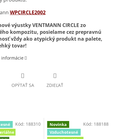
mann
WPCIRCLE2002
ové výustky VENTMANN CIRCLE zo
ého kompozitu, posielame cez prepravnú
nosť vždy ako atypický produkt na palete,
ehký tovar!
 informácie
OPÝTAŤ SA
ZDIEĽAŤ
Kód:
188310
Kód:
188188
tesné
Novinka
eriálne
Vzduchotesné