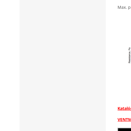
Max. p
Katal
VENTM