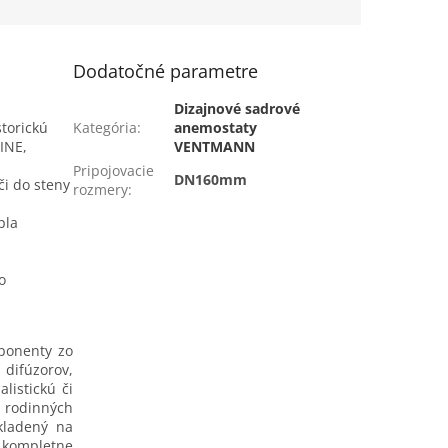
o systému...
rozvodného...
Dodatočné parametre
Dizajnové sadrové
storickú
Kategória
:
anemostaty
INE,
VENTMANN
Pripojovacie
DN160mm
či do steny
rozmery
:
pla
o
ponenty zo
 difúzorov,
listickú či
h rodinných
kladený na
o kompletne