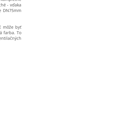
ché - vďaka
bie DN75mm
E môže byť
á farba. To
tilačných