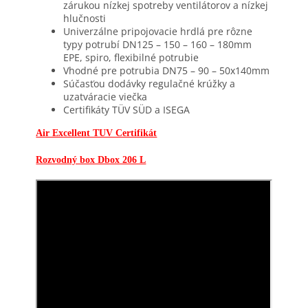
zárukou nízkej spotreby ventilátorov a nízkej
hlučnosti
Univerzálne pripojovacie hrdlá pre rôzne
typy potrubí DN125 – 150 – 160 – 180mm
EPE, spiro, flexibilné potrubie
Vhodné pre potrubia DN75 – 90 – 50x140mm
Súčasťou dodávky regulačné krúžky a
uzatváracie viečka
Certifikáty TÜV SÜD a ISEGA
Air Excellent TUV Certifikát
Rozvodný box Dbox 206 L