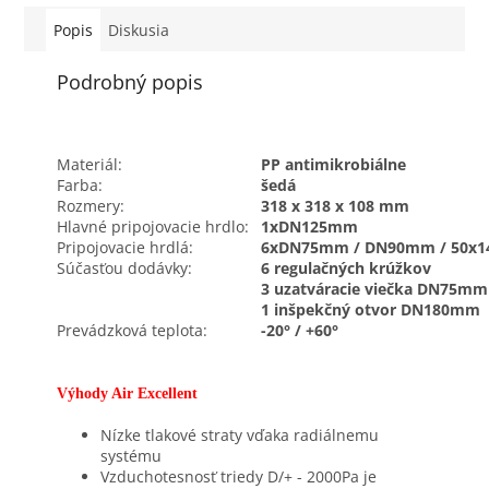
Popis
Diskusia
Podrobný popis
Materiál:
PP antimikrobiálne
Farba:
šedá
Rozmery:
318 x 318 x 108 mm
Hlavné pripojovacie hrdlo:
1xDN125mm
Pripojovacie hrdlá:
6xDN75mm / DN90mm / 50x
Súčasťou dodávky:
6 regulačných krúžkov
3 uzatváracie viečka DN75mm
1 inšpekčný otvor DN180mm
Prevádzková teplota:
-20° / +60°
Výhody Air Excellent
Nízke tlakové straty vďaka radiálnemu
systému
Vzduchotesnosť triedy D/+ - 2000Pa je