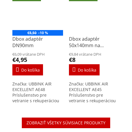
€5,50
–10 %
Dbox adaptér
Dbox adaptér
DN90mm
50x140mm na
rozvodný plastový box
€6,09 vrátane DPH
€9,84 vrátane DPH
€4,95
€8
Do košíka
Do košíka
Značka: UBBINK AIR
Značka: UBBINK AIR
EXCELLENT AE48
EXCELLENT AE45
Príslušenstvo pre
Príslušenstvo pre
vetranie s rekuperáciou
vetranie s rekuperáciou
tepla Adaptér určený pre
tepla Praktický adaptér
napojenie potrubia
pre všetky typy
AE48c rozmer DN90mm
rozvodných boxov Air
ZOBRAZIŤ VŠETKY SÚVISIACE PRODUKTY
na akýkoľvek rozvodný
Excellent pre pripojenie
box z rady...
plochého...