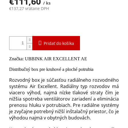
€111,60
/ ks
€137,27 vrátane DPH
Jednotková
Skladom
cena:
Pridať do košíka
Značka: UBBINK AIR EXCELLENT AE
Distribučný box pre kruhové a ploché potrubia
Rozvodný box je súčasťou radiálneho rozvodného
systému Air Excellent. Radiálny typ rozvodov má
viacero výhod, najmä nízke tlakové straty čím je
nižšia spotreba ventilátorov zariadení a eliminácia
prenosu hluku v potrubiach. Pre radiálne systémy
je zvyčajne potrebný nižší inštalačný priestor, čo je
výhodou najmä v obytných budovách.