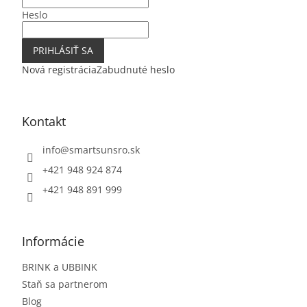
e
Heslo
PRIHLÁSIŤ SA
Nová registrácia
Zabudnuté heslo
Kontakt
info
@
smartsunsro.sk
+421 948 924 874
+421 948 891 999
Informácie
BRINK a UBBINK
Staň sa partnerom
Blog