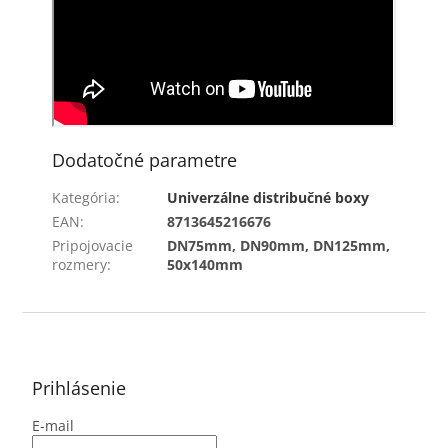
Dodatočné parametre
Kategória
:
Univerzálne distribučné boxy
EAN
:
8713645216676
Pripojovacie
DN75mm, DN90mm, DN125mm,
rozmery
:
50x140mm
Z
á
p
ä
Prihlásenie
t
E-mail
i