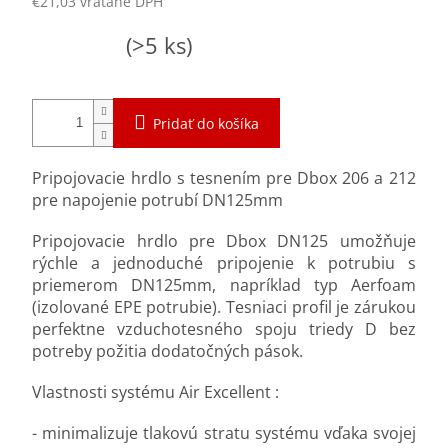
€21,03 vrátane DPH
Jednotková
Skladom
(>5 ks)
cena:
Pridať do košíka
Pripojovacie hrdlo s tesnením pre Dbox 206 a 212
pre napojenie potrubí DN125mm
Pripojovacie hrdlo pre Dbox DN125 umožňuje
rýchle a jednoduché pripojenie k potrubiu s
priemerom DN125mm, napríklad typ Aerfoam
(izolované EPE potrubie). Tesniaci profil je zárukou
perfektne vzduchotesného spoju triedy D bez
potreby požitia dodatočných pások.
Vlastnosti systému Air Excellent :
- minimalizuje tlakovú stratu systému vďaka svojej