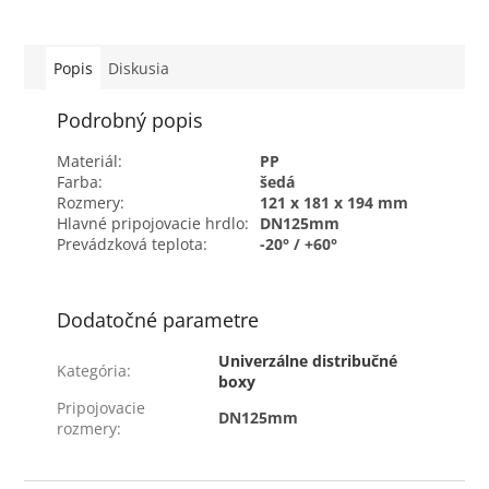
Rozvodný box Air
potrubia Rozvodný box je
Excellent DB206 je
súčasťou radiálneho
navrhnutý tak, aby
rozvodného systému Air
efektívne distribuoval
Excellent. Radiálny typ
Popis
Diskusia
vzduch...
rozvodov má...
Podrobný popis
Materiál:
PP
Farba:
šedá
Rozmery:
121 x 181 x 194 mm
Hlavné pripojovacie hrdlo:
DN125mm
Prevádzková teplota:
-20° / +60°
Dodatočné parametre
Univerzálne distribučné
Kategória
:
boxy
Pripojovacie
DN125mm
rozmery
: