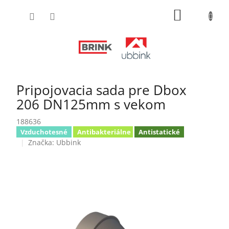
Prejsť
NÁKUPN
na
obsah
KOŠÍK
Pripojovacia sada pre Dbox
206 DN125mm s vekom
188636
Vzduchotesné
Antibakteriálne
Antistatické
Značka:
Ubbink