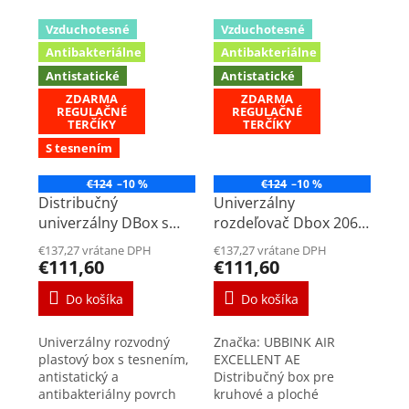
Vzduchotesné
Vzduchotesné
Antibakteriálne
Antibakteriálne
Antistatické
Antistatické
ZDARMA
ZDARMA
REGULAČNÉ
REGULAČNÉ
TERČÍKY
TERČÍKY
S tesnením
€124
–10 %
€124
–10 %
Distribučný
Univerzálny
univerzálny DBox s
rozdeľovač Dbox 206
tesnením DN125-
(6x)
€137,27 vrátane DPH
€137,27 vrátane DPH
200mm
€111,60
€111,60
Do košíka
Do košíka
Univerzálny rozvodný
Značka: UBBINK AIR
plastový box s tesnením,
EXCELLENT AE
antistatický a
Distribučný box pre
antibakteriálny povrch
kruhové a ploché