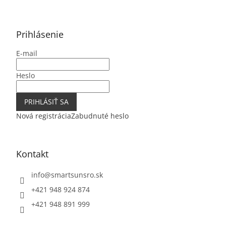
Z
á
p
ä
Prihlásenie
t
E-mail
i
e
Heslo
PRIHLÁSIŤ SA
Nová registrácia
Zabudnuté heslo
Kontakt
info
@
smartsunsro.sk
+421 948 924 874
+421 948 891 999