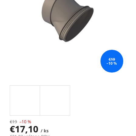
€19
–10 %
€19
–10 %
€17,10
/ ks