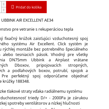
Pridať do košíka
: UBBINK AIR EXCELLENT AE34
enstvo pre vetranie s rekuperáciou tepla
ký fixačný krúžok zaisťujúci vzduchotesný spoj
ného systému Air Excellent. Click systém je
u rýchlej montáže bez potrebného špeciálneho
a alebo tesniacich pások. Vhodný pre všetky
jenia DN75mm Ubbink a Airplast vrátane
dných Dboxov, pripojovacích stropných,
ých a podlahových boxov, potrubí, spojok a
. Pre perfektný spoj odporúčame objednať
e krúžky 188348.
zke tlakové straty vďaka radiálnemu systému
zduchotesnosť triedy D/+ - 2000Pa je zárukou
zkej spotreby ventilátorov a nízkej hlučnosti