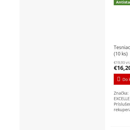
Antista
Tesnia
(10 ks)
€19,93 v
€16,2
Do 
Značka:
EXCELLE
Prísluše
rekuper
tlakové 
radiáln
Vzduchot