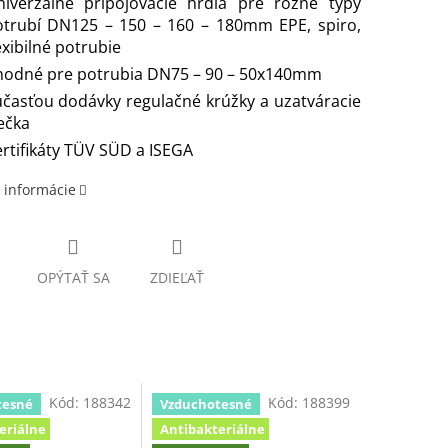
niverzálne pripojovacie hrdlá pre rôzne typy
otrubí DN125 – 150 – 160 – 180mm EPE, spiro,
exibilné potrubie
hodné pre potrubia DN75 – 90 – 50x140mm
časťou dodávky regulačné krúžky a uzatváracie
ečka
rtifikáty TÜV SÜD a ISEGA
 informácie
OPÝTAŤ SA
ZDIEĽAŤ
Kód:
188342
Kód:
188399
tesné
Vzduchotesné
eriálne
Antibakteriálne