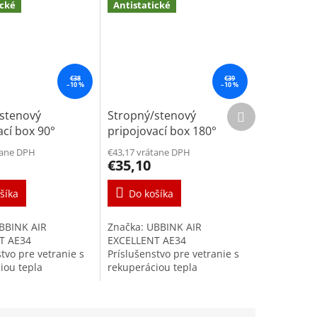
ické
Antistatické
€38
€39
–10 %
–10 %
Ďalší
/stenový
Stropný/stenový
produkt
ací box 90°
pripojovací box 180°
na ventil
DN75mm na ventil
tane DPH
€43,17 vrátane DPH
125mm
€35,10
šíka
Do košíka
BBINK AIR
Značka: UBBINK AIR
T AE34
EXCELLENT AE34
tvo pre vetranie s
Príslušenstvo pre vetranie s
iou tepla
rekuperáciou tepla
cí box na tanierové
Pripojovací box na tanierové
DN125mm je
ventily DN125mm je
vysokokvalitného
súčasťou vysokokvalitného