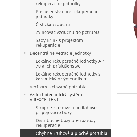
rekuperačné jednotky
Príslušenstvo pre rekuperačné
jednotky
Čistička vzduchu
Zvlhčovač vzduchu do potrubia
Sady Brink s projektom
rekuperácie
Decentrálne vetracie jednotky
Lokálne rekuperačné jednotky Air
70 a ich príslušenstvo
Lokálne rekuperačné jednotky s
keramickým výmenníkom
Aerfoam izolované potrubia
Vzduchotechnický systém
AIREXCELLENT
Stropné, stenové a podlahové
pripojovacie boxy
Distribučné boxy pre rozvody
rekuperácie
Ohybné kruhové a ploché potrubia