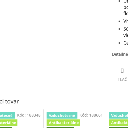
U
p
fl
V
Sú
vi
Ce
Detailné
TLAČ
ci tovar
Kód:
188348
Kód:
188661
otesné
Vzduchotesné
Vzducho
kteriálne
Antibakteriálne
Antibakt