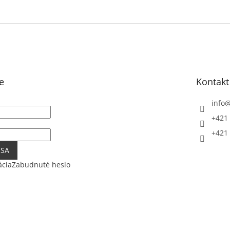
e
Kontakt
info
+421 
+421 
 SA
ácia
Zabudnuté heslo