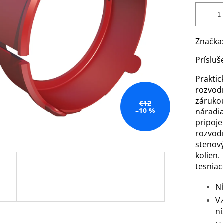
Značka
Prísluš
Praktic
rozvod
záruko
€12
–10 %
náradi
pripo
rozvo
stenov
kolien
tesniac
Ní
V
ní