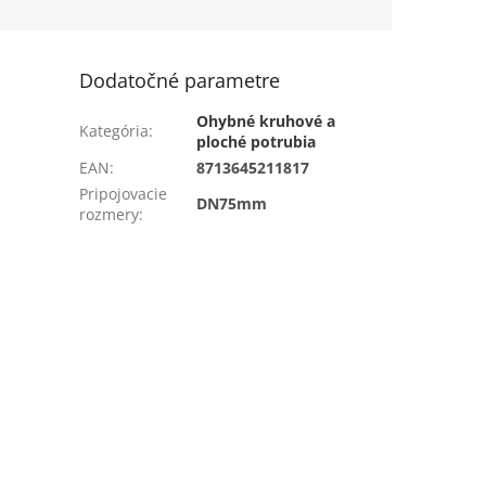
o systému...
rozvodného systému...
Dodatočné parametre
Ohybné kruhové a
Kategória
:
ploché potrubia
EAN
:
8713645211817
Pripojovacie
DN75mm
rozmery
: