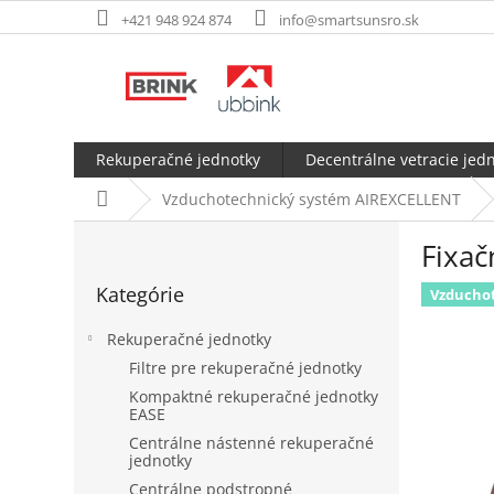
Prejsť
+421 948 924 874
info@smartsunsro.sk
na
obsah
Rekuperačné jednotky
Decentrálne vetracie jed
Domov
Vzduchotechnický systém AIREXCELLENT
B
Fixa
o
Preskočiť
č
Kategórie
kategórie
Vzducho
n
ý
Rekuperačné jednotky
p
Filtre pre rekuperačné jednotky
a
Kompaktné rekuperačné jednotky
n
EASE
e
Centrálne nástenné rekuperačné
l
jednotky
Centrálne podstropné