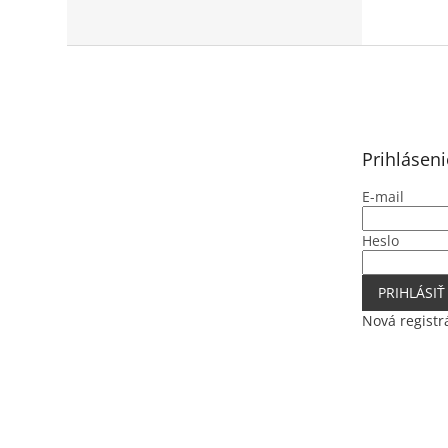
Z
á
p
ä
t
Prihláseni
i
e
E-mail
Heslo
PRIHLÁSIŤ
Nová registr