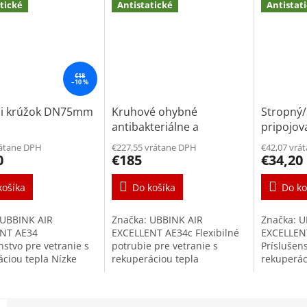
tické
Antistatické
Antistat
€18
–10 %
ci krúžok DN75mm
Kruhové ohybné
Stropný
antibakteriálne a
pripojov
antistatické potrubie
DN75mm 
rátane DPH
€227,55 vrátane DPH
€42,07 vrá
UBBINK DN75mm 50m
125mm
0
€185
€34,20
košíka
Do košíka
Do ko
 UBBINK AIR
Značka: UBBINK AIR
Značka: U
NT AE34
EXCELLENT AE34c Flexibilné
EXCELLEN
nstvo pre vetranie s
potrubie pre vetranie s
Príslušens
áciou tepla Nízke
rekuperáciou tepla
rekuperác
straty vďaka
Vysokokvalitné ohybné
Pripojova
emu systému
antibakteriálne a
ventily 
esnosť triedy D/+ -
antimikrobiálne potrubie s
súčasťou 