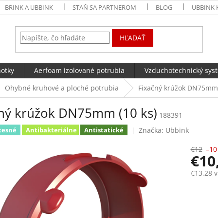
BRINK A UBBINK
STAŇ SA PARTNEROM
BLOG
UBBINK 
HĽADAŤ
notky
Aerfoam izolované potrubia
Vzduchotechnický sys
Ohybné kruhové a ploché potrubia
Fixačný krúžok DN75mm 
čný krúžok DN75mm (10 ks)
188391
Značka:
Ubbink
tesné
Antibakteriálne
Antistatické
€12
–10
€10
€13,28 
Jednotk
Skla
cena: