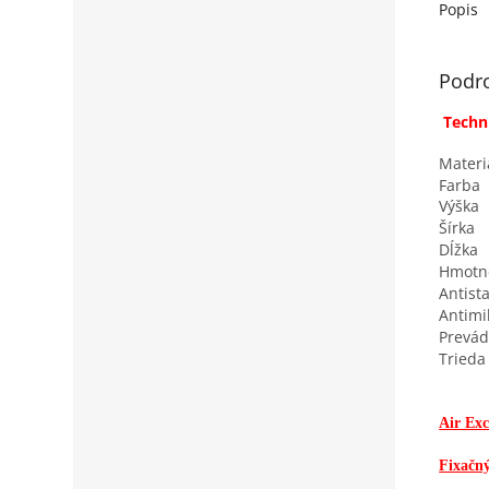
2000Pa j
Popis
Podr
Techn
Materi
Farba
Výška
Šírka
Dĺžka
Hmotn
Antista
Antimi
Prevád
Trieda
Air Exc
Fixačn