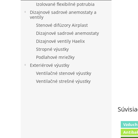
Izolované flexibilné potrubia
Dizajnové sadrové anemostaty a
ventily
Stenové difúzory Airplast
Dizajnové sadrové anemostaty
Dizajnové ventily Haelix
Stropné výustky
Podlahové mriežky
Exteriérové výustky
Ventilačné stenové výustky
Ventilačné strešné výustky
Súvisia
Vzduch
Antiba