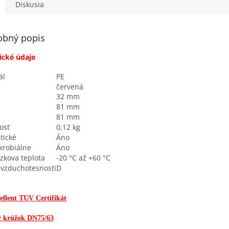
e...
vonkajším priemerom...
rozvodnéh
Diskusia
obný popis
ické údaje
ál
PE
červená
32 mm
81 mm
81 mm
osť
0,12 kg
tické
Áno
krobiálne
Áno
zkova teplota
-20 °C až +60 °C
 vzduchotesnosti
D
ellent TUV Certifikát
ý krúžok DN75/63