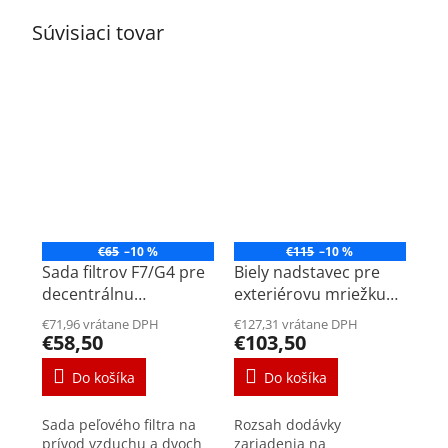
Súvisiaci tovar
€65
–10 %
€115
–10 %
Sada filtrov F7/G4 pre
Biely nadstavec pre
decentrálnu
exteriérovu mriežku
rekuperačnú jednotku
hr. steny 450-500mm
€71,96 vrátane DPH
€127,31 vrátane DPH
Air 70
pre decentrálnu
€58,50
€103,50
rekuperačnú jednotku
Do košíka
Do košíka
Air 70
Sada peľového filtra na
Rozsah dodávky
prívod vzduchu a dvoch
zariadenia na