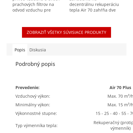
prachových filtrov na
decentrálnu rekuperáciu
odvod vzduchu pre
tepla Air 70 zahŕňa dve
decentrálne rekuperačné
časti, konkrétne samotné
jednotky Brink Air 70.
zariadenie AIR 70 a
Kvalitná filtrácia
nadstavec. Nadstavec je
ZOBRAZIŤ VŠETKY SÚVISIACE PRODUKTY
privádzaného vzduchu
navrhnutý tak, aby
je...
umožnil...
Popis
Diskusia
Podrobný popis
Prevedenie:
Air 70 Plus
Vzduchový výkon:
Max. 70 m³/
Minimálny výkon:
Max. 15 m³/
Výkonnostné stupne:
15 - 25 - 40 - 55 - 
Rekuperačný (proti
Typ výmenníka tepla:
výmenník)