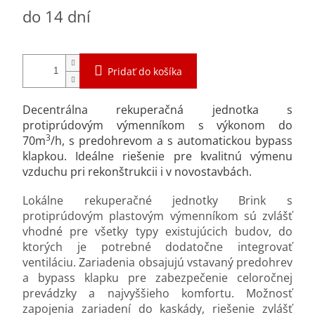
Jednotková
do 14 dní
cena:
Pridať do košíka
Decentrálna rekuperačná jednotka s
protiprúdovým výmenníkom s výkonom do
3
70m
/h, s predohrevom a s automatickou bypass
klapkou. Ideálne riešenie pre kvalitnú výmenu
vzduchu pri rekonštrukcii i v novostavbách.
Lokálne rekuperačné jednotky Brink s
protiprúdovým plastovým výmenníkom sú zvlášť
vhodné pre všetky typy existujúcich budov, do
ktorých je potrebné dodatočne integrovať
ventiláciu. Zariadenia obsajujú vstavaný predohrev
a bypass klapku pre zabezpečenie celoročnej
prevádzky a najvyššieho komfortu. Možnosť
zapojenia zariadení do kaskády, riešenie zvlášť