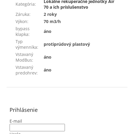
Lokálne rekuperačné jednotky Air
Kategória
:
70 a ich príslušenstvo
Záruka
:
2 roky
Výkon
:
70 m3/h
bypass
áno
klapka
:
Typ
protiprúdový plastový
výmenníka
:
Vstavaný
áno
ModBus
:
Vstavaný
áno
predohrev
:
Z
á
p
ä
Prihlásenie
t
E-mail
i
e