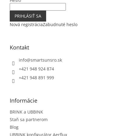
Heslo
PRIHLÁSIŤ SA
Nová registrácia
Zabudnuté heslo
Kontakt
info
@
smartsunsro.sk
+421 948 924 874
+421 948 891 999
Informácie
BRINK a UBBINK
Staň sa partnerom
Blog
UBBINK konfigurátor Aerflux