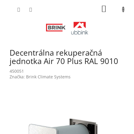
Prejsť
NÁKUPN
na
obsah
KOŠÍK
Decentrálna rekuperačná
jednotka Air 70 Plus RAL 9010
450051
Značka:
Brink Climate Systems