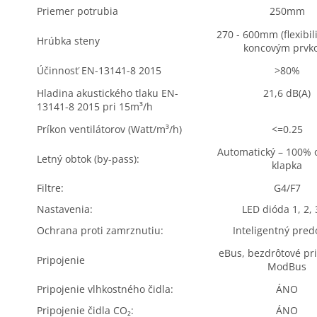
Priemer potrubia
250mm
270 - 600mm (flexibil
Hrúbka steny
koncovým prvk
Účinnosť EN-13141-8 2015
>
80%
Hladina akustického tlaku EN-
21,6 dB(A)
13141-8 2015 pri 15m³/h
Príkon ventilátorov (Watt/m³/h)
<=0.25
Automatický – 100% 
Letný obtok (by-pass):
klapka
Filtre:
G4/F7
Nastavenia:
LED dióda 1, 2, 
Ochrana proti zamrznutiu:
Inteligentný pred
eBus, bezdrôtové pri
Pripojenie
ModBus
Pripojenie vlhkostného čidla:
ÁNO
Pripojenie čidla CO₂:
ÁNO