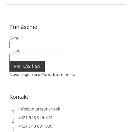
Z
á
p
ä
Prihlásenie
t
E-mail
i
e
Heslo
PRIHLÁSIŤ SA
Nová registrácia
Zabudnuté heslo
Kontakt
info
@
smartsunsro.sk
+421 948 924 874
+421 948 891 999