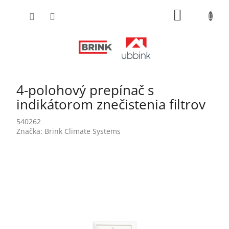
Prejsť
NÁKUPN
na
obsah
KOŠÍK
4-polohový prepínač s
indikátorom znečistenia filtrov
540262
Značka:
Brink Climate Systems