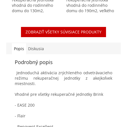
vhodná do rodinného
vhodná do rodinného
domu do 130m2,
domu do 190m2, veľkého
väčšieho bytu či do
bytu, kancelárie či do
kancelárie. výkon max.
školy výkon max. 400
300 m³/h pri 150 Pa
m³/h pri 150 Pa účinnosť
ZOBRAZIŤ VŠETKY SÚVISIACE PRODUKTY
účinnosť až do 95%
až do 95% inteligentná...
inteligentná...
Popis
Diskusia
Podrobný popis
Jednoduchá aktivácia zrýchleného odvetrávacieho
režimu rekuperačnej jednotky z akejkoľvek
miestnosti.
Vhodné pre všetky rekuperačné jednotky Brink
- EASE 200
- Flair
- Renovent Excellent