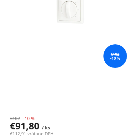
€102
–10 %
€102
–10 %
€91,80
/ ks
€112,91 vrátane DPH