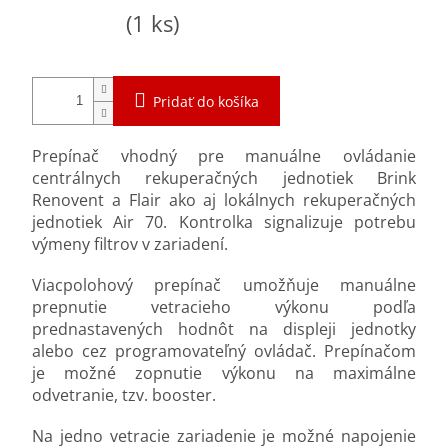
Jednotková
Skladom
(1 ks)
cena:
Pridať do košíka
Prepínač vhodný pre manuálne ovládanie
centrálnych rekuperačných jednotiek Brink
Renovent a Flair ako aj lokálnych rekuperačných
jednotiek Air 70. Kontrolka signalizuje potrebu
výmeny filtrov v zariadení.
Viacpolohový prepínač umožňuje manuálne
prepnutie vetracieho výkonu podľa
prednastavených hodnôt na displeji jednotky
alebo cez programovateľný ovládač. Prepínačom
je možné zopnutie výkonu na maximálne
odvetranie, tzv. booster.
Na jedno vetracie zariadenie je možné napojenie