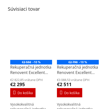
Súvisiaci tovar
€2 550
–10 %
€2 790
–10 %
Rekuperačná jednotka
Rekuperačná jednotka
Renovent Excellent
Renovent Excellent
300 4/0 L
400 4/0 L
€2 822,85 vrátane DPH
€3 088,53 vrátane DPH
€2 295
€2 511
Do košíka
Do košíka
Vysokokvalitná
Vysokokvalitná
rekuperačná jednotka
rekuperačná jednotka