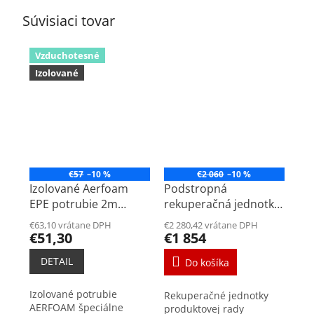
Súvisiaci tovar
Vzduchotesné
Izolované
€57
–10 %
€2 060
–10 %
Izolované Aerfoam
Podstropná
EPE potrubie 2m
rekuperačná jednotka
DN125mm
Renovent Sky P150
€63,10 vrátane DPH
€2 280,42 vrátane DPH
€51,30
€1 854
DETAIL
Do košíka
Izolované potrubie
Rekuperačné jednotky
AERFOAM špeciálne
produktovej rady