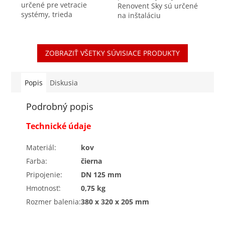
určené pre vetracie
Renovent Sky sú určené
systémy, trieda
na inštaláciu
vzduchotesnosti D
predovšetkým
+/-200Pa Izolované
v horizontálnom smere
pripojovacie potrubia
na strop. Renovent Sky
majú vynikajúce izolačné
ZOBRAZIŤ VŠETKY SÚVISIACE PRODUKTY
P150 vďaka svojej
schopnosti -...
jedinečnej...
Popis
Diskusia
Podrobný popis
Technické údaje
Materiál:
kov
Farba:
čierna
Pripojenie:
DN 125 mm
Hmotnosť:
0,75 kg
Rozmer balenia:
380 x 320 x 205 mm