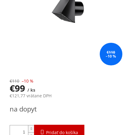
€110
–10 %
€110
–10 %
€99
/ ks
€121,77 vrátane DPH
Jednotková
na dopyt
cena:
Pridať do košíka