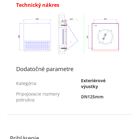
Technický nákres
Dodatočné parametre
Exteriérové
Kategória
:
výustky
Pripojovacie rozmery
DN125mm
potrubia
:
Z
á
p
ä
Prihlásenie