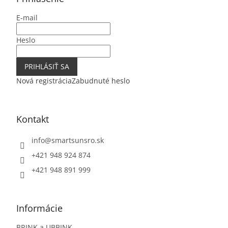
t
E-mail
i
e
Heslo
PRIHLÁSIŤ SA
Nová registrácia
Zabudnuté heslo
Kontakt
info
@
smartsunsro.sk
+421 948 924 874
+421 948 891 999
Informácie
BRINK a UBBINK