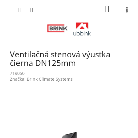
Prejsť
NÁKUPN
na
obsah
KOŠÍK
Ventilačná stenová výustka
čierna DN125mm
719050
Značka:
Brink Climate Systems