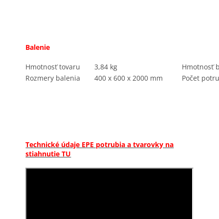
Balenie
Hmotnosť tovaru
3,84 kg
Hmotnosť b
Rozmery balenia
400 x 600 x 2000 mm
Počet potr
Technické údaje EPE potrubia a tvarovky na
stiahnutie TU