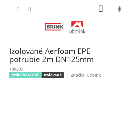
Prejsť
NÁKUPN
na
obsah
KOŠÍK
Izolované Aerfoam EPE
potrubie 2m DN125mm
188202
Značka:
Ubbink
Vzduchotesné
Izolované