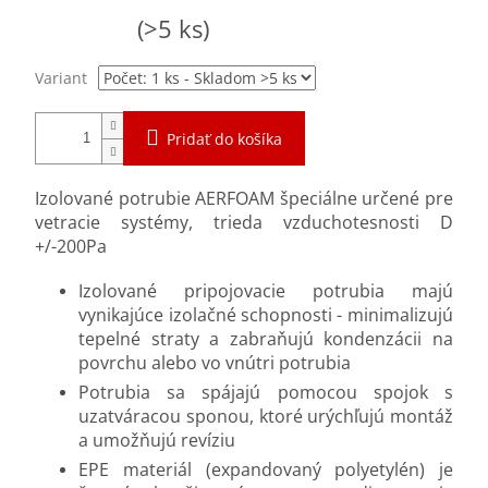
Jednotková
Skladom
(>5 ks)
cena:
Variant
Pridať do košíka
Izolované potrubie AERFOAM špeciálne určené pre
vetracie systémy, trieda vzduchotesnosti D
+/-200Pa
Izolované pripojovacie potrubia majú
vynikajúce izolačné schopnosti - minimalizujú
tepelné straty a zabraňujú kondenzácii na
povrchu alebo vo vnútri potrubia
Potrubia sa spájajú pomocou spojok s
uzatváracou sponou, ktoré urýchľujú montáž
a umožňujú revíziu
EPE materiál (expandovaný polyetylén) je