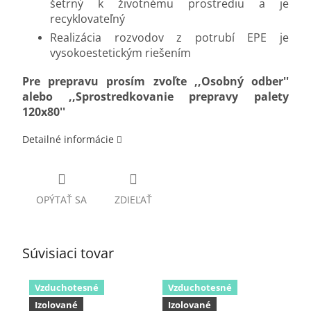
šetrný k životnému prostrediu a je
recyklovateľný
Realizácia rozvodov z potrubí EPE je
vysokoestetickým riešením
Pre prepravu prosím zvoľte ,,Osobný odber''
alebo ,,Sprostredkovanie prepravy palety
120x80''
Detailné informácie
OPÝTAŤ SA
ZDIEĽAŤ
Súvisiaci tovar
Vzduchotesné
Vzduchotesné
Izolované
Izolované