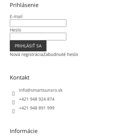
ä
Prihlásenie
t
E-mail
i
e
Heslo
PRIHLÁSIŤ SA
Nová registrácia
Zabudnuté heslo
Kontakt
info
@
smartsunsro.sk
+421 948 924 874
+421 948 891 999
Informácie