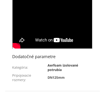
Dodatočné parametre
Aerfoam izolované
Kategória
:
potrubia
Pripojovacie
DN125mm
rozmery
:
Z
á
p