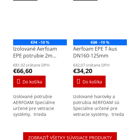
€74
–10 %
€38
–10 %
Izolované Aerfoam
Aerfoam EPE T-kus
EPE potrubie 2m
DN160-125mm
DN180mm
€81,92 vrátane DPH
€42,07 vrátane DPH
€66,60
€34,20
Do košíka
Do košíka
Izolované potrubie
Izolované tvarovky a
AERFOAM špeciálne
potrubia AERFOAM sú
určené pre vetracie
špeciálne určené pre
systémy, trieda
vetracie systémy, trieda
vzduchotesnosti D +/-
vzduchotesnosti D +/-
200 Pa Pripojovacie
200 Pa T-kusy sú
potrubia majú vynikajúce
súčasťou izolovaného
ZOBRAZIŤ VŠETKY SÚVISIACE PRODUKTY
izolačné schopnosti -...
potrubného systému -...