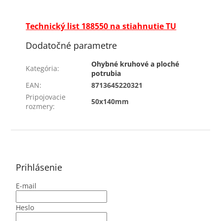
Technický list 188550 na stiahnutie TU
Dodatočné parametre
Ohybné kruhové a ploché
Kategória
:
potrubia
EAN
:
8713645220321
Pripojovacie
50x140mm
rozmery
:
Z
á
p
ä
Prihlásenie
t
E-mail
i
e
Heslo