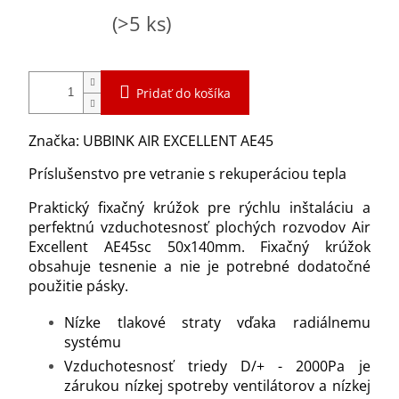
Jednotková
Skladom
(>5 ks)
cena:
Pridať do košíka
Značka: UBBINK AIR EXCELLENT AE45
Príslušenstvo pre vetranie s rekuperáciou tepla
Praktický fixačný krúžok pre rýchlu inštaláciu a
perfektnú vzduchotesnosť plochých rozvodov Air
Excellent AE45sc 50x140mm. Fixačný krúžok
obsahuje tesnenie a nie je potrebné dodatočné
použitie pásky.
Nízke tlakové straty vďaka radiálnemu
systému
Vzduchotesnosť triedy D/+ - 2000Pa je
zárukou nízkej spotreby ventilátorov a nízkej