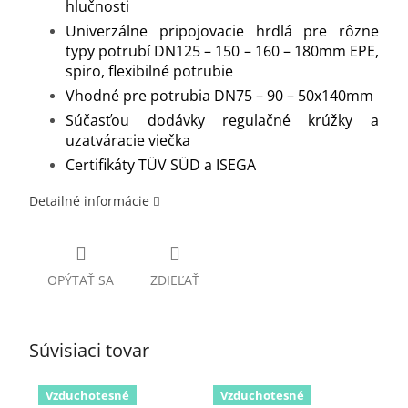
hlučnosti
Univerzálne pripojovacie hrdlá pre rôzne
typy potrubí DN125 – 150 – 160 – 180mm EPE,
spiro, flexibilné potrubie
Vhodné pre potrubia DN75 – 90 – 50x140mm
Súčasťou dodávky regulačné krúžky a
uzatváracie viečka
Certifikáty TÜV SÜD a ISEGA
Detailné informácie
OPÝTAŤ SA
ZDIEĽAŤ
Súvisiaci tovar
Vzduchotesné
Vzduchotesné