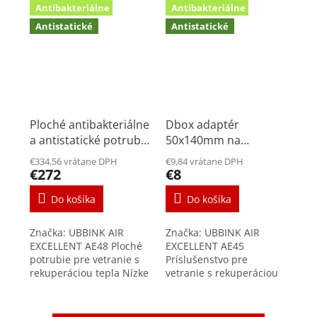
Antibakteriálne
Antibakteriálne
Antistatické
Antistatické
Ploché antibakteriálne
Dbox adaptér
a antistatické potrubie
50x140mm na
UBBINK 50x140 mm
rozvodný plastový box
€334,56 vrátane DPH
€9,84 vrátane DPH
20m
€272
€8
Do košíka
Do košíka
Značka: UBBINK AIR
Značka: UBBINK AIR
EXCELLENT AE48 Ploché
EXCELLENT AE45
potrubie pre vetranie s
Príslušenstvo pre
rekuperáciou tepla Nízke
vetranie s rekuperáciou
tlakové straty vďaka
tepla Praktický adaptér
radiálnemu systému
pre všetky typy
Antistatické vlastnosti <
rozvodných boxov Air