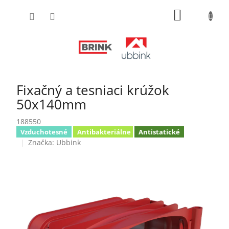
Prejsť
NÁKUPN
na
obsah
KOŠÍK
Fixačný a tesniaci krúžok
50x140mm
188550
Vzduchotesné
Antibakteriálne
Antistatické
Značka:
Ubbink