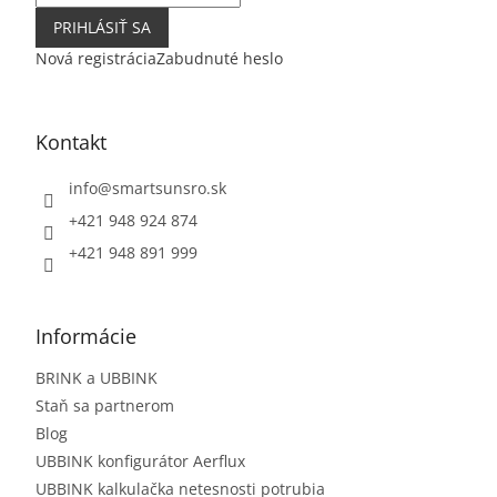
PRIHLÁSIŤ SA
Nová registrácia
Zabudnuté heslo
Kontakt
info
@
smartsunsro.sk
+421 948 924 874
+421 948 891 999
Informácie
BRINK a UBBINK
Staň sa partnerom
Blog
UBBINK konfigurátor Aerflux
UBBINK kalkulačka netesnosti potrubia