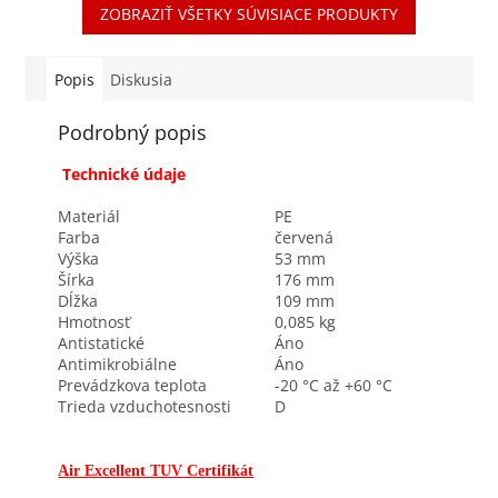
ZOBRAZIŤ VŠETKY SÚVISIACE PRODUKTY
10^ 12 Ohm...
Excellent pre pripojenie
plochého...
Popis
Diskusia
Podrobný popis
Technické údaje
Materiál
PE
Farba
červená
Výška
53 mm
Šírka
176 mm
Dĺžka
109 mm
Hmotnosť
0,085 kg
Antistatické
Áno
Antimikrobiálne
Áno
Prevádzkova teplota
-20 °C až +60 °C
Trieda vzduchotesnosti
D
Air Excellent TUV Certifikát