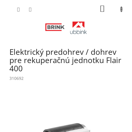
Prejsť
NÁKUPN
na
obsah
KOŠÍK
Elektrický predohrev / dohrev
pre rekuperačnú jednotku Flair
400
310692