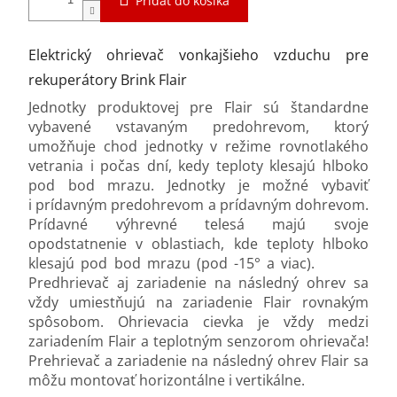
Pridať do košíka
Elektrický ohrievač vonkajšieho vzduchu pre
rekuperátory Brink Flair
Jednotky produktovej pre Flair sú štandardne
vybavené vstavaným predohrevom, ktorý
umožňuje chod jednotky v režime rovnotlakého
vetrania i počas dní, kedy teploty klesajú hlboko
pod bod mrazu. Jednotky je možné vybaviť
i prídavným predohrevom a prídavným dohrevom.
Prídavné výhrevné telesá majú svoje
opodstatnenie v oblastiach, kde teploty hlboko
klesajú pod bod mrazu (pod -15° a viac).
Predhrievač aj zariadenie na následný ohrev sa
vždy umiestňujú na zariadenie Flair rovnakým
spôsobom. Ohrievacia cievka je vždy medzi
zariadením Flair a teplotným senzorom ohrievača!
Prehrievač a zariadenie na následný ohrev Flair sa
môžu montovať horizontálne i vertikálne.