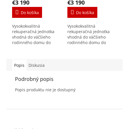
€3 190
€3 190
Do košíka
Do košíka
Vysokokvalitná
Vysokokvalitná
rekuperačná jednotka
rekuperačná jednotka
vhodná do väčšieho
vhodná do väčšieho
rodinného domu do
rodinného domu do
230m2, bytu či do
230m2, bytu či do
kancelárie. výkon max.
kancelárie. výkon max.
400 m³/h pri 150 Pa
400 m³/h pri 150 Pa
spotreba jednotky podľa
spotreba jednotky podľa
Popis
Diskusia
PHI 0,20...
PHI 0,20...
Podrobný popis
Popis produktu nie je dostupný
Z
á
p