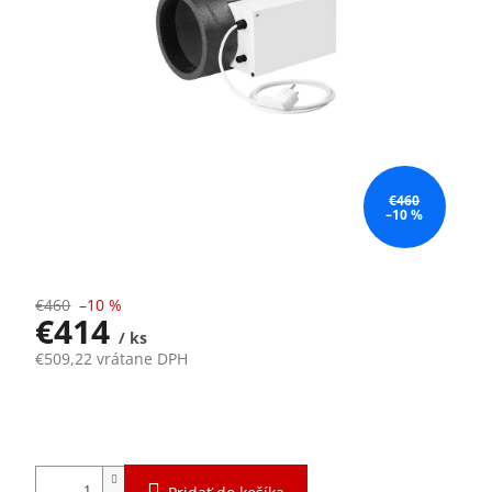
€460
–10 %
€460
–10 %
€414
/ ks
€509,22 vrátane DPH
Jednotková
Momentálne nedostupné
cena: