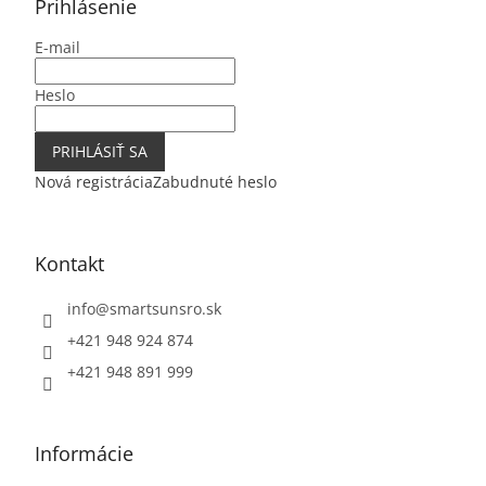
ä
Prihlásenie
t
E-mail
i
e
Heslo
PRIHLÁSIŤ SA
Nová registrácia
Zabudnuté heslo
Kontakt
info
@
smartsunsro.sk
+421 948 924 874
+421 948 891 999
Informácie