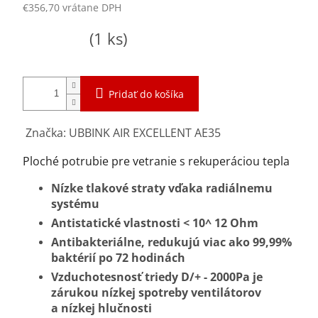
€356,70 vrátane DPH
Jednotková
Skladom
(1 ks)
cena:
Pridať do košíka
Značka: UBBINK AIR EXCELLENT AE35
Ploché potrubie pre vetranie s rekuperáciou tepla
Nízke tlakové straty vďaka radiálnemu
systému
Antistatické vlastnosti
< 10^ 12 Ohm
Antibakteriálne, redukujú viac ako 99,99%
baktérií po 72 hodinách
Vzduchotesnosť triedy D/+ - 2000Pa je
zárukou nízkej spotreby ventilátorov
a nízkej hlučnosti