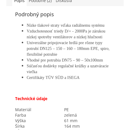
Popis
Podobné (2)
Diskusia
Podrobný popis
Nízke tlakové straty vďaka radiálnemu systému
Vzduchotesnosť triedy D/+ - 2000Pa je zárukou
nízkej spotreby ventilátorov a nízkej hlučnosti
Univerzálne pripojovacie hrdlá pre rôzne typy
potrubí DN125 – 150 – 160 – 180mm EPE, spiro,
flexibilné potrubie
Vhodné pre potrubia DN75 – 90 – 50x100mm
Súčasťou dodávky regulačné krúžky a uzatváracie
viečka
Certifikáty TÜV SÜD a ISEGA
Technické údaje
Materiál
PE
Farba
zelená
Výška
61 mm
Šírka
164 mm