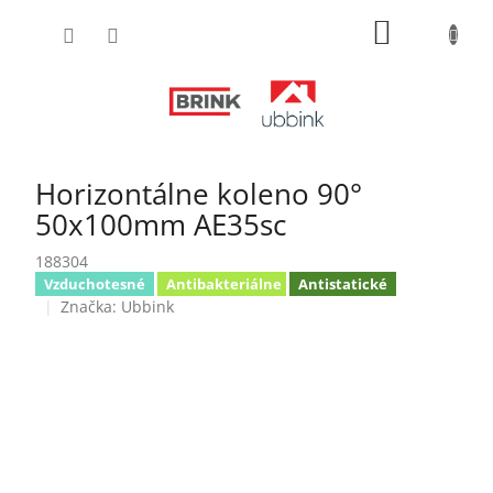
Prejsť
NÁKUPN
na
obsah
KOŠÍK
Horizontálne koleno 90°
50x100mm AE35sc
188304
Vzduchotesné
Antibakteriálne
Antistatické
Značka:
Ubbink