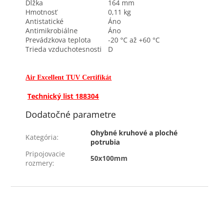
Dĺžka
164 mm
Hmotnosť
0,11 kg
Antistatické
Áno
Antimikrobiálne
Áno
Prevádzkova teplota
-20 °C až +60 °C
Trieda vzduchotesnosti
D
Air Excellent TUV Certifikát
Technický list 188304
Dodatočné parametre
Ohybné kruhové a ploché
Kategória
:
potrubia
Pripojovacie
50x100mm
rozmery
:
Z
á
p