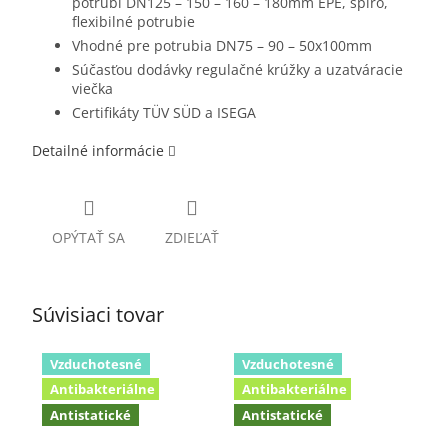
potrubí DN125 – 150 – 160 – 180mm EPE, spiro,
flexibilné potrubie
Vhodné pre potrubia DN75 – 90 – 50x100mm
Súčasťou dodávky regulačné krúžky a uzatváracie
viečka
Certifikáty TÜV SÜD a ISEGA
Detailné informácie
OPÝTAŤ SA
ZDIEĽAŤ
Súvisiaci tovar
Vzduchotesné
Vzduchotesné
Antibakteriálne
Antibakteriálne
Antistatické
Antistatické