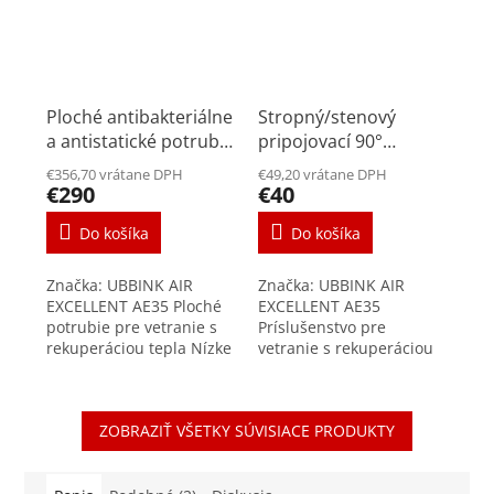
Ploché antibakteriálne
Stropný/stenový
a antistatické potrubie
pripojovací 90°
UBBINK 50x100mm
50x100mm AE35sc na
€356,70 vrátane DPH
€49,20 vrátane DPH
AE35sc 30m
tanierový ventil
€290
€40
125mm
Do košíka
Do košíka
Značka: UBBINK AIR
Značka: UBBINK AIR
EXCELLENT AE35 Ploché
EXCELLENT AE35
potrubie pre vetranie s
Príslušenstvo pre
rekuperáciou tepla Nízke
vetranie s rekuperáciou
tlakové straty vďaka
tepla Praktický
radiálnemu systému
pripojovací box na
Antistatické vlastnosti <
tanierové ventily
ZOBRAZIŤ VŠETKY SÚVISIACE PRODUKTY
10^ 12...
DN125mm je súčasťou
vysokokvalitného...