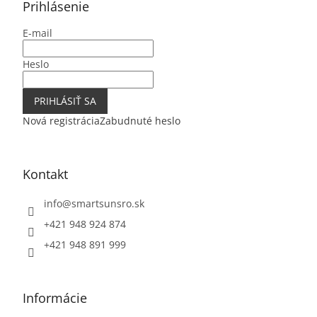
ä
Prihlásenie
t
E-mail
i
e
Heslo
PRIHLÁSIŤ SA
Nová registrácia
Zabudnuté heslo
Kontakt
info
@
smartsunsro.sk
+421 948 924 874
+421 948 891 999
Informácie