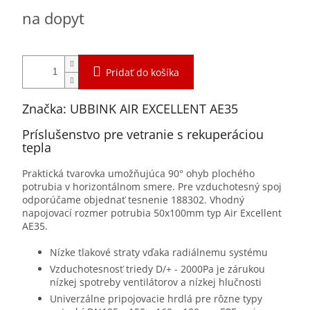
Jednotková
na dopyt
cena:
Pridať do košíka
Značka: UBBINK AIR EXCELLENT AE35
Príslušenstvo pre vetranie s rekuperáciou
tepla
Praktická tvarovka umožňujúca 90° ohyb plochého
potrubia v horizontálnom smere. Pre vzduchotesný spoj
odporúčame objednať tesnenie 188302. Vhodný
napojovací rozmer potrubia 50x100mm typ Air Excellent
AE35.
Nízke tlakové straty vďaka radiálnemu systému
Vzduchotesnosť triedy D/+ - 2000Pa je zárukou
nízkej spotreby ventilátorov a nízkej hlučnosti
Univerzálne pripojovacie hrdlá pre rôzne typy