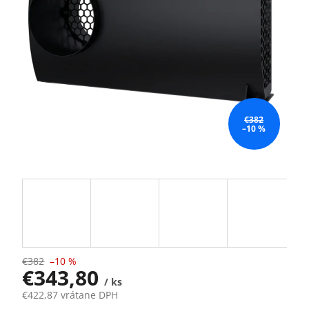
€382
–10 %
€382
–10 %
€343,80
/ ks
€422,87 vrátane DPH