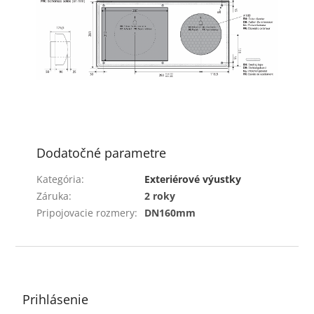
Dodatočné parametre
Kategória
:
Exteriérové výustky
Záruka
:
2 roky
Pripojovacie rozmery
:
DN160mm
Z
á
p
ä
Prihlásenie