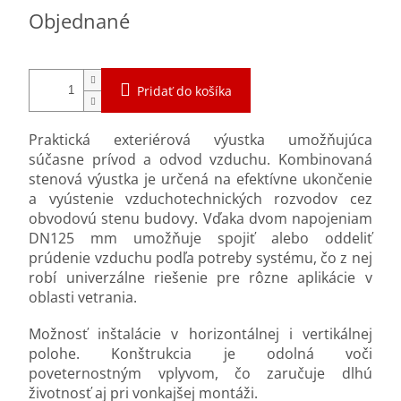
Jednotková
Objednané
cena:
Pridať do košíka
Praktická exteriérová výustka umožňujúca
súčasne prívod a odvod vzduchu. Kombinovaná
stenová výustka je určená na efektívne ukončenie
a vyústenie vzduchotechnických rozvodov cez
obvodovú stenu budovy. Vďaka dvom napojeniam
DN125 mm umožňuje spojiť alebo oddeliť
prúdenie vzduchu podľa potreby systému, čo z nej
robí univerzálne riešenie pre rôzne aplikácie v
oblasti vetrania.
Možnosť inštalácie v horizontálnej i vertikálnej
polohe. Konštrukcia je odolná voči
poveternostným vplyvom, čo zaručuje dlhú
životnosť aj pri vonkajšej montáži.