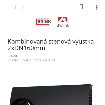
Prejsť
NÁKUPN
na
obsah
KOŠÍK
Kombinovaná stenová výustka
2xDN160mm
250207
Značka:
Brink Climate Systems