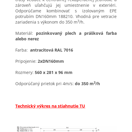
zároveň uľahčujú jej umiestnenie v exteriéri.
Odporúčame kombinovať s izolovaným EPE
potrubím DN160mm 188210. Vhodná pre vetracie
3
zariadenia s výkonom do 350 m
/h.
Materiál:
pozinkovaný plech a prášková farba
alebo nerez
Farba:
antracitová RAL 7016
Pripojenie:
2xDN160mm
Rozmery:
560 x 281 x 96 mm
3
Odporúčaný prietok pri 4m/s:
do 350 m
/h
Technický výkres na stiahnutie TU