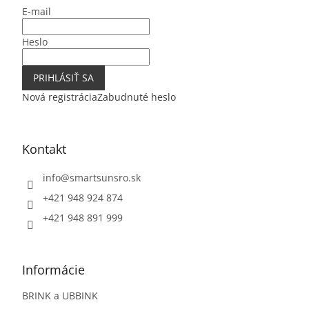
t
E-mail
i
e
Heslo
PRIHLÁSIŤ SA
Nová registrácia
Zabudnuté heslo
Kontakt
info
@
smartsunsro.sk
+421 948 924 874
+421 948 891 999
Informácie
BRINK a UBBINK