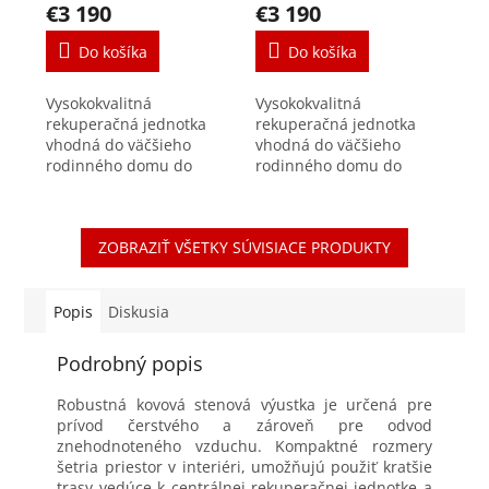
€3 190
€3 190
Do košíka
Do košíka
Vysokokvalitná
Vysokokvalitná
rekuperačná jednotka
rekuperačná jednotka
vhodná do väčšieho
vhodná do väčšieho
rodinného domu do
rodinného domu do
230m2, bytu či do
230m2, bytu či do
kancelárie. výkon max.
kancelárie. výkon max.
400 m³/h pri 150 Pa
400 m³/h pri 150 Pa
ZOBRAZIŤ VŠETKY SÚVISIACE PRODUKTY
spotreba jednotky podľa
spotreba jednotky podľa
PHI 0,20...
PHI 0,20...
Popis
Diskusia
Podrobný popis
Robustná kovová stenová výustka je určená pre
prívod čerstvého a zároveň pre odvod
znehodnoteného vzduchu. Kompaktné rozmery
šetria priestor v interiéri, umožňujú použiť kratšie
trasy vedúce k centrálnej rekuperačnej jednotke a