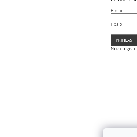
i
e
E-mail
Heslo
PRIHLÁSIŤ
Nová registr