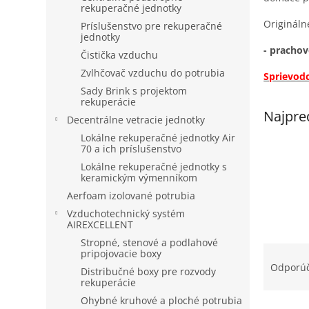
rekuperačné jednotky
Origináln
Príslušenstvo pre rekuperačné
jednotky
- prach
Čistička vzduchu
Zvlhčovač vzduchu do potrubia
Sprievodc
Sady Brink s projektom
rekuperácie
Najpre
Decentrálne vetracie jednotky
Lokálne rekuperačné jednotky Air
70 a ich príslušenstvo
Lokálne rekuperačné jednotky s
keramickým výmenníkom
Aerfoam izolované potrubia
Vzduchotechnický systém
AIREXCELLENT
Stropné, stenové a podlahové
R
pripojovacie boxy
a
Odporú
Distribučné boxy pre rozvody
d
rekuperácie
e
Ohybné kruhové a ploché potrubia