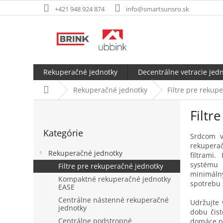
Prejsť
+421 948 924 874
info@smartsunsro.sk
na
obsah
Rekuperačné jednotky
Decentrálne vetracie jed
Domov
Rekuperačné jednotky
Filtre pre rekup
B
Filtr
o
Preskočiť
č
Kategórie
kategórie
n
Srdcom v
rekuperač
ý
Rekuperačné jednotky
filtrami.
p
systému 
Filtre pre rekuperačné jednotky
a
minimál
Kompaktné rekuperačné jednotky
n
spotrebu 
EASE
e
Centrálne nástenné rekuperačné
l
Udržujte 
jednotky
dobu čist
Centrálne podstropné
domáce pr