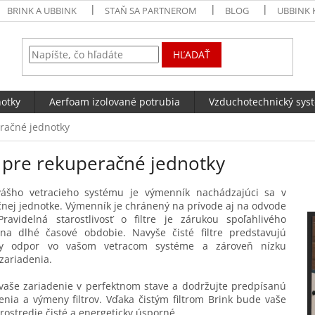
BRINK A UBBINK
STAŇ SA PARTNEROM
BLOG
UBBINK 
HĽADAŤ
notky
Aerfoam izolované potrubia
Vzduchotechnický sys
eračné jednotky
e pre rekuperačné jednotky
ášho vetracieho systému je výmenník nachádzajúci sa v
nej jednotke. Výmenník je chránený na prívode aj na odvode
 Pravidelná starostlivosť o filtre je zárukou spoľahlivého
na dlhé časové obdobie. Navyše čisté filtre predstavujú
ny odpor vo vašom vetracom systéme a zároveň nízku
zariadenia.
vaše zariadenie v perfektnom stave a dodržujte predpísanú
enia a výmeny filtrov. Vďaka čistým filtrom Brink bude vaše
ostredie čisté a energeticky úsporné.