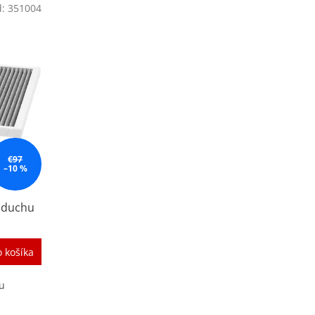
d:
351004
€97
–10 %
vzduchu
 košíka
ku