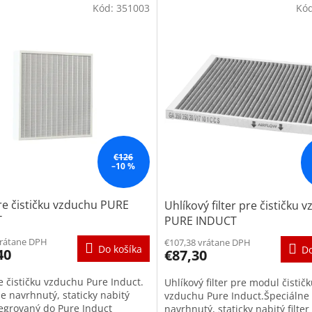
Kód:
351003
Kó
€126
–10 %
pre čističku vzduchu PURE
Uhlíkový filter pre čističku 
T
PURE INDUCT
vrátane DPH
€107,38 vrátane DPH
Do košíka
Do
40
€87,30
re čističku vzduchu Pure Induct.
Uhlíkový filter pre modul čistič
e navrhnutý, staticky nabitý
vzduchu Pure Induct.Špeciálne
ntegrovaný do Pure Induct
navrhnutý, staticky nabitý filter