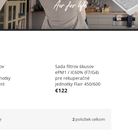
ov
Sada filtrov 6kusov
ePM1 / IC60% (F7/G4)
notky
pre rekuperačné
ent
jednotky Flair 450/600
€122
2
položiek celkom
e