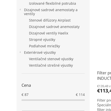
V
n
Izolované flexibilné potrubia
ý
i
Dizajnové sadrové anemostaty a
p
e
ventily
i
p
Stenové difúzory Airplast
s
r
Dizajnové sadrové anemostaty
p
o
r
d
Dizajnové ventily Haelix
o
u
Stropné výustky
d
k
Podlahové mriežky
u
t
Exteriérové výustky
k
o
Ventilačné stenové výustky
t
v
o
Ventilačné strešné výustky
v
Filter 
INDUC
Cena
€139,48 
€113,
€
87
€
114
Filter p
Špeciáln
filter i