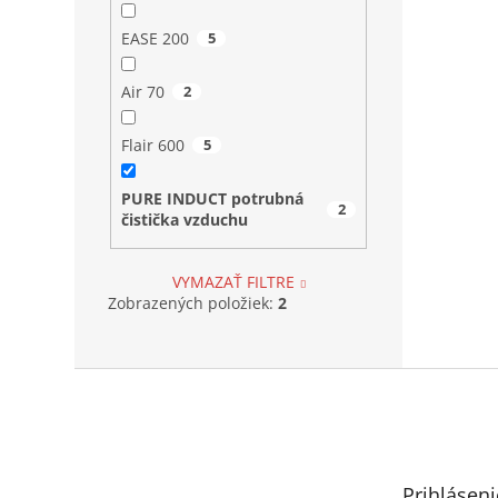
EASE 200
5
Air 70
2
Flair 600
5
PURE INDUCT potrubná
2
čistička vzduchu
VYMAZAŤ FILTRE
Zobrazených položiek:
2
Z
á
p
ä
t
Prihláseni