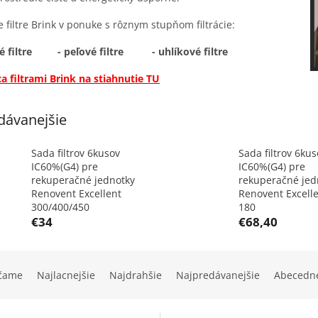
e filtre Brink v ponuke s rôznym stupňom filtrácie:
ové filtre
- peľové filtre
- uhlíkové filtre
a filtrami Brink na stiahnutie TU
dávanejšie
Sada filtrov 6kusov
Sada filtrov 6kus
IC60%(G4) pre
IC60%(G4) pre
rekuperačné jednotky
rekuperačné jed
Renovent Excellent
Renovent Excell
300/400/450
180
€34
€68,40
čame
Najlacnejšie
Najdrahšie
Najpredávanejšie
Abecedn