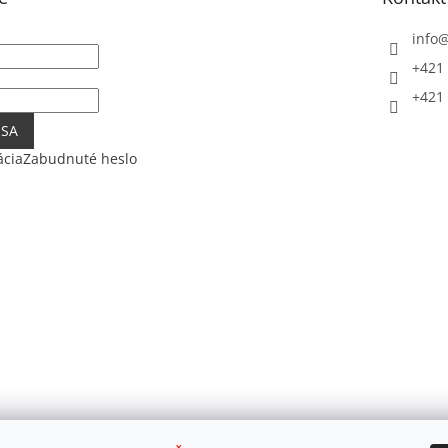
info
+421 
+421 
 SA
ácia
Zabudnuté heslo