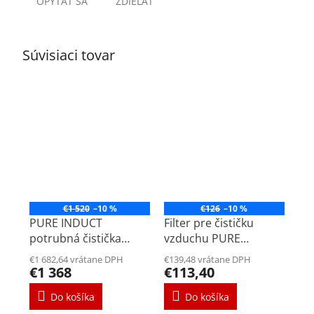
OPÝTAŤ SA
ZDIEĽAŤ
Súvisiaci tovar
€1 520
–10 %
€126
–10 %
PURE INDUCT
Filter pre čističku
potrubná čistička
vzduchu PURE
vzduchu
INDUCT
€1 682,64 vrátane DPH
€139,48 vrátane DPH
€1 368
€113,40
Do košíka
Do košíka