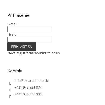
á
p
ä
Prihlásenie
t
E-mail
i
e
Heslo
PRIHLÁSIŤ SA
Nová registrácia
Zabudnuté heslo
Kontakt
info
@
smartsunsro.sk
+421 948 924 874
+421 948 891 999