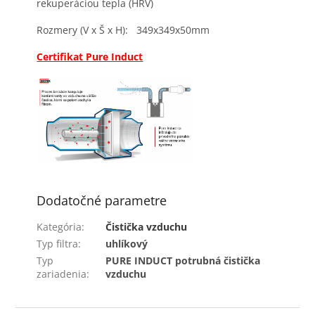
rekuperáciou tepla (HRV)
Rozmery (V x Š x H): 349x349x50mm
Certifikat Pure Induct
Dodatočné parametre
Kategória
:
Čistička vzduchu
Typ filtra
:
uhlíkový
Typ
PURE INDUCT potrubná čistička
zariadenia
:
vzduchu
Z