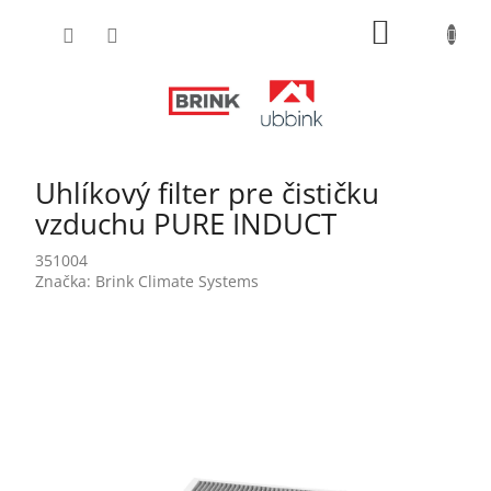
Prejsť
NÁKUPN
na
obsah
KOŠÍK
Uhlíkový filter pre čističku
vzduchu PURE INDUCT
351004
Značka:
Brink Climate Systems