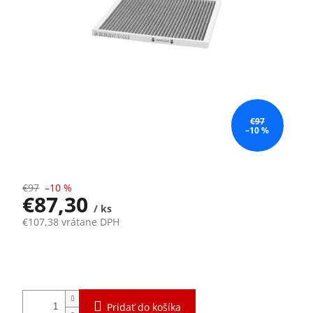
€97
–10 %
€97
–10 %
€87,30
/ ks
€107,38 vrátane DPH
Jednotková
Momentálne nedostupné
cena:
Pridať do košíka