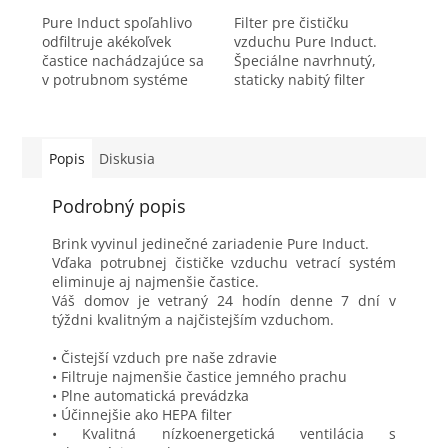
Pure Induct spoľahlivo
Filter pre čističku
odfiltruje akékoľvek
vzduchu Pure Induct.
častice nachádzajúce sa
Špeciálne navrhnutý,
v potrubnom systéme
staticky nabitý filter
vetracieho systému. Je
integrovaný do Pure
vhodná do domácností a
Induct priťahuje a viaže
pre všetky aplikácie do
na seba nežiadúce
prietoku 600m3/h....
častice. Privádzaný
Popis
Diskusia
vzduch v...
Podrobný popis
Brink vyvinul jedinečné zariadenie Pure Induct.
Vďaka potrubnej čističke vzduchu vetrací systém
eliminuje aj najmenšie častice.
Váš domov je vetraný 24 hodín denne 7 dní v
týždni kvalitným a najčistejším vzduchom.
• Čistejší vzduch pre naše zdravie
• Filtruje najmenšie častice jemného prachu
• Plne automatická prevádzka
• Účinnejšie ako HEPA filter
• Kvalitná nízkoenergetická ventilácia s