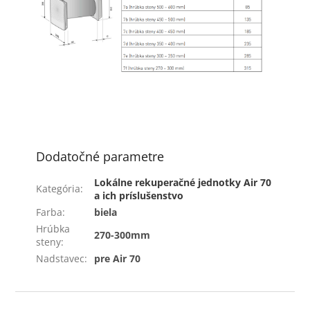
Dodatočné parametre
Lokálne rekuperačné jednotky Air 70
Kategória
:
a ich príslušenstvo
Farba
:
biela
Hrúbka
270-300mm
steny
:
Nadstavec
:
pre Air 70
Z