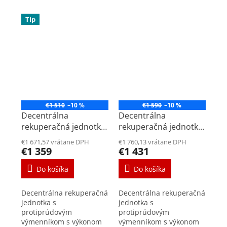
Tip
€1 510
–10 %
€1 590
–10 %
Decentrálna
Decentrálna
rekuperačná jednotka
rekuperačná jednotka
Air 70 Štandard RAL
Air 70 Plus RAL 9010
€1 671,57 vrátane DPH
€1 760,13 vrátane DPH
9010
€1 359
€1 431
Do košíka
Do košíka
Decentrálna rekuperačná
Decentrálna rekuperačná
jednotka s
jednotka s
protiprúdovým
protiprúdovým
výmenníkom s výkonom
výmenníkom s výkonom