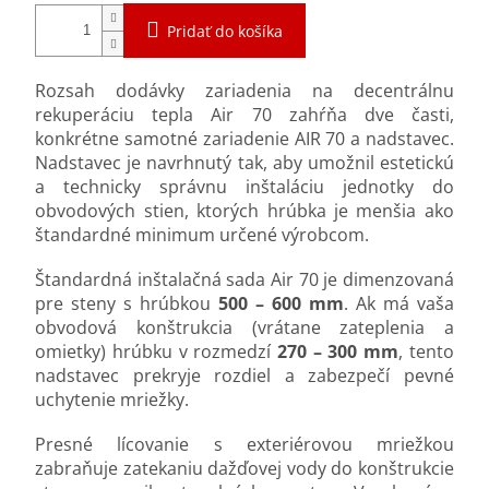
Pridať do košíka
Rozsah dodávky zariadenia na decentrálnu
rekuperáciu tepla Air 70 zahŕňa dve časti,
konkrétne samotné zariadenie AIR 70 a nadstavec.
Nadstavec je navrhnutý tak, aby umožnil estetickú
a technicky správnu inštaláciu jednotky do
obvodových stien, ktorých hrúbka je menšia ako
štandardné minimum určené výrobcom.
Štandardná inštalačná sada Air 70 je dimenzovaná
pre steny s hrúbkou
500 – 600 mm
. Ak má vaša
obvodová konštrukcia (vrátane zateplenia a
omietky) hrúbku v rozmedzí
270 – 300 mm
, tento
nadstavec prekryje rozdiel a zabezpečí pevné
uchytenie mriežky.
Presné lícovanie s exteriérovou mriežkou
zabraňuje zatekaniu dažďovej vody do konštrukcie