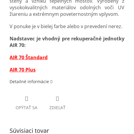
steny a vzniku tepelných mostov. Vyrobený z
vysokokvalitných materiálov odolných voči UV
žiareniu a extrémnym poveternostným vplyvom.
V ponuke je v bielej farbe alebo v prevedení nerez.
Nadstavec je vhodný pre rekuperačné jednotky
AIR 70:
AIR 70 Štandard
AIR 70 Plus
Detailné informácie
OPÝTAŤ SA
ZDIEĽAŤ
Súvisiaci tovar