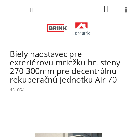
Prejsť
NÁKUPN
na
obsah
KOŠÍK
Biely nadstavec pre
exteriérovu mriežku hr. steny
270-300mm pre decentrálnu
rekuperačnú jednotku Air 70
451054