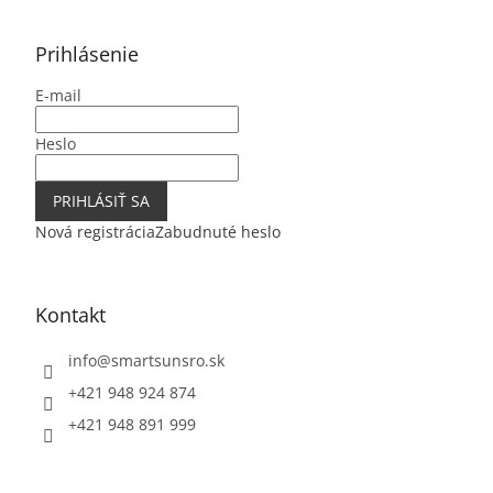
á
p
ä
Prihlásenie
t
E-mail
i
e
Heslo
PRIHLÁSIŤ SA
Nová registrácia
Zabudnuté heslo
Kontakt
info
@
smartsunsro.sk
+421 948 924 874
+421 948 891 999