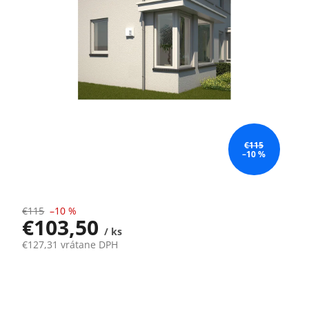
€115
–10 %
€115
–10 %
€103,50
/ ks
€127,31 vrátane DPH
Jednotková
Momentálne nedostupné
cena: