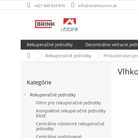
Prejsť
+421 948 924 874
info@smartsunsro.sk
na
obsah
Rekuperačné jednotky
Decentrálne vetracie jed
Domov
Rekuperačné jednotky
Príslušenstvo p
B
Vlhko
o
Preskočiť
č
Kategórie
kategórie
n
ý
Rekuperačné jednotky
p
Filtre pre rekuperačné jednotky
a
Kompaktné rekuperačné jednotky
n
EASE
e
Centrálne nástenné rekuperačné
l
jednotky
Centrálne podstropné