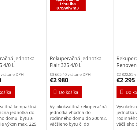
trhu iba
0,15Wh/m3
račná jednotka
Rekuperačná jednotka
Rekuper
5 4/0 L
Flair 325 4/0 L
Renovent
4/0 L
0 vrátane DPH
€3 665,40 vrátane DPH
€2 822,85 
0
€2 980
€2 295
košíka
Do košíka
Do ko
valitná kompaktná
Vysokokvalitná rekuperačná
Vysokokva
ačná jednotka do
jednotka vhodná do
jednotka 
ho domu, bytu a
rodinného domu do 200m2,
rodinnéh
rie výkon max. 225
väčšieho bytu či do
väčšieho 
 150 Pa spotreba
kancelárie výkon max. 325
kancelári
 podľa PHI 0,25...
m³/h pri 150 Pa spotreba
m³/h pri 