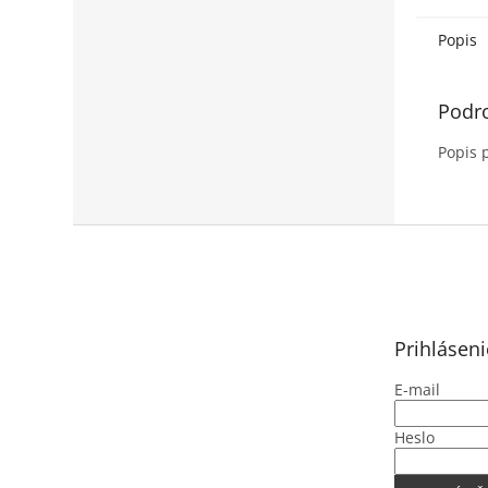
Popis
Podr
Popis 
Z
á
p
ä
t
Prihláseni
i
e
E-mail
Heslo