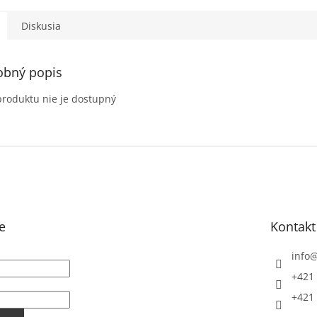
jednotky podľa PHI 0,21...
do 95% int
Diskusia
obný popis
produktu nie je dostupný
e
Kontakt
info
+421 
+421 