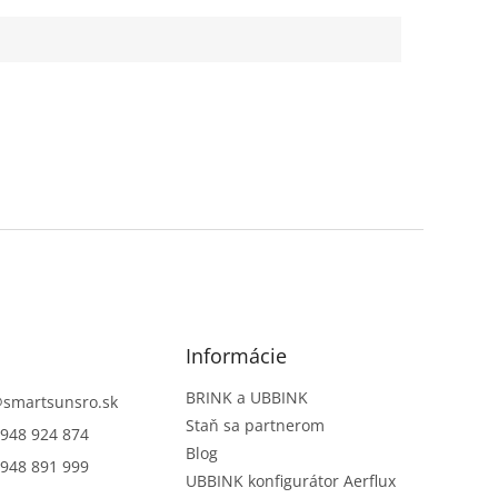
eligentná...
inteligentná protimrazová...
Informácie
BRINK a UBBINK
@
smartsunsro.sk
Staň sa partnerom
948 924 874
Blog
948 891 999
UBBINK konfigurátor Aerflux