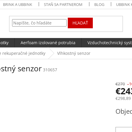
BRINK A UBBINK
STAŇ SA PARTNEROM
BLOG
UBBINK 
HĽADAŤ
notky
Aerfoam izolované potrubia
Vzduchotechnický sys
re rekuperačné jednotky
Vlhkostný senzor
stný senzor
310657
€270
–1
€2
€298,89
Jednotk
Obje
cena: