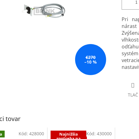
Pri na
nárast
Zvýšená
vlhkos
odťahu
systé
€270
vetrac
–10 %
nastavi
TLAČ
ci tovar
Kód:
428000
Kód:
430000
a
Najnižšia
spotreba na