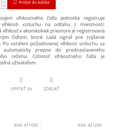
Pridať do košíka
pojení vlhkostného čidla jednotka registruje
 vlhkosti vzduchu na odťahu z miestností.
 vlhkosť v akomkoľvek priestore je registrovaná
tným čidlom, ktoré zadá signál pre zvýšenie
. Po ustálení požadovanej vlhkosti vzduchu sa
m automaticky prepne do prednastaveného
ieho režimu. Citlivosť vlhkostného čidla je
teľná užívateľom.
OPÝTAŤ SA
ZDIEĽAŤ
Kód:
411032
Kód:
421200