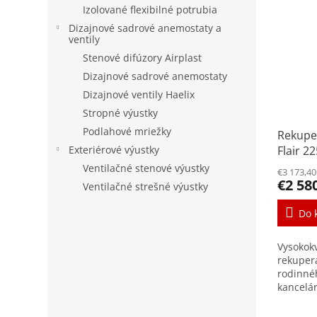
Izolované flexibilné potrubia
Dizajnové sadrové anemostaty a
ventily
Stenové difúzory Airplast
Dizajnové sadrové anemostaty
Dizajnové ventily Haelix
Stropné výustky
Podlahové mriežky
Rekupe
Exteriérové výustky
Flair 22
Ventilačné stenové výustky
€3 173,4
€2 58
Ventilačné strešné výustky
Do 
Vysokok
rekuper
rodinné
kancelá
m³/h pri
jednotky