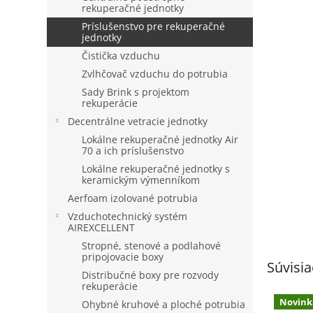
rekuperačné jednotky
Príslušenstvo pre rekuperačné
jednotky
Čistička vzduchu
Zvlhčovač vzduchu do potrubia
Sady Brink s projektom
rekuperácie
Decentrálne vetracie jednotky
Lokálne rekuperačné jednotky Air
70 a ich príslušenstvo
Lokálne rekuperačné jednotky s
keramickým výmenníkom
Aerfoam izolované potrubia
Vzduchotechnický systém
AIREXCELLENT
Stropné, stenové a podlahové
pripojovacie boxy
Súvisia
Distribučné boxy pre rozvody
rekuperácie
Novink
Ohybné kruhové a ploché potrubia