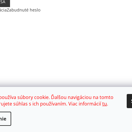
 SA
ácia
Zabudnuté heslo
používa súbory cookie. Ďalšou navigáciou na tomto
ujete súhlas s ich používaním. Viac informácií
tu
.
nie
ť nastavenie cookies