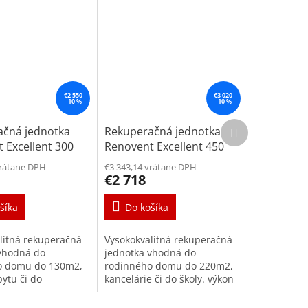
€2 550
€3 020
–10 %
–10 %
Ďalší
ačná jednotka
Rekuperačná jednotka
produkt
 Excellent 300
Renovent Excellent 450
4/0 L
vrátane DPH
€3 343,14 vrátane DPH
€2 718
šíka
Do košíka
litná rekuperačná
Vysokokvalitná rekuperačná
vhodná do
jednotka vhodná do
o domu do 130m2,
rodinného domu do 220m2,
bytu či do
kancelárie či do školy. výkon
e. výkon max. 300
max. 450 m³/h pri 150 Pa
150 Pa účinnosť až
účinnosť až do 95%