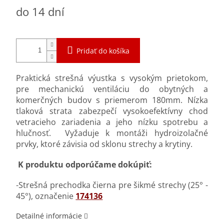
Jednotková
do 14 dní
cena:
Pridať do košíka
Praktická strešná výustka s vysokým prietokom,
pre mechanickú ventiláciu do obytných a
komerčných budov s priemerom 180mm. Nízka
tlaková strata zabezpečí vysokoefektívny chod
vetracieho zariadenia a jeho nízku spotrebu a
hlučnosť.
Vyžaduje k montáži hydroizolačné
prvky, ktoré závisia od sklonu strechy a krytiny.
K produktu odporúčame dokúpiť:
-Strešná prechodka čierna pre šikmé strechy (25° -
45°), označenie
174136
Detailné informácie