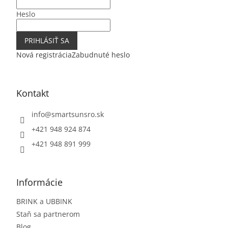
e
Heslo
PRIHLÁSIŤ SA
Nová registrácia
Zabudnuté heslo
Kontakt
info
@
smartsunsro.sk
+421 948 924 874
+421 948 891 999
Informácie
BRINK a UBBINK
Staň sa partnerom
Blog