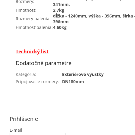
Rozmery:
341mm,
Hmotnosť:
2,7kg
dĺžka - 1240mm, výška - 396mm, šírka 
Rozmery balenia:
396mm
Hmotnosť balenia:
4,60kg
Technický list
Dodatočné parametre
Kategória
:
Exteriérové výustky
Pripojovacie rozmery
:
DN180mm
Z
á
p
ä
Prihlásenie
t
E-mail
i