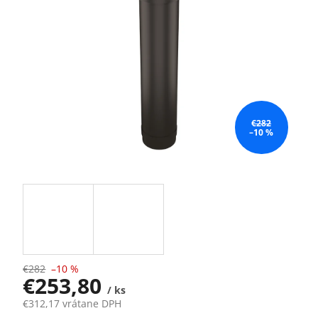
€282
–10 %
€282
–10 %
€253,80
/ ks
€312,17 vrátane DPH