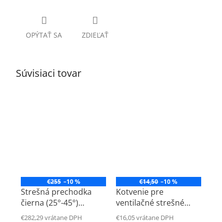
OPÝTAŤ SA
ZDIEĽAŤ
Súvisiaci tovar
€255
–10 %
€14,50
–10 %
Strešná prechodka
Kotvenie pre
čierna (25°-45°)
ventilačné strešné
DN180mm
výustky DN180mm
€282,29 vrátane DPH
€16,05 vrátane DPH