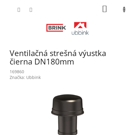
Prejsť
NÁKUPN
na
obsah
KOŠÍK
Ventilačná strešná výustka
čierna DN180mm
169860
Značka:
Ubbink