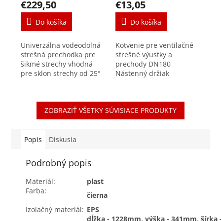
€229,50
€13,05
Do košíka
Do košíka
Univerzálna vodeodolná
Kotvenie pre ventilačné
strešná prechodka pre
strešné výustky a
šikmé strechy vhodná
prechody DN180
pre sklon strechy od 25°
Nástenný držiak
do 45°. Prispôsobí sa
používaný pre bezpečné
rôznym typom škridly
a stabilné upevnenie
vďaka tvarovateľnému
strešných prechodov.
ZOBRAZIŤ VŠETKY SÚVISIACE PRODUKTY
hydroizolačnému...
Zabezpečuje
kompatibilitu medzi...
Popis
Diskusia
Podrobný popis
Materiál:
plast
Farba:
čierna
Izolačný materiál:
EPS
dĺžka - 1228mm, výška - 341mm, šírka 